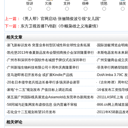
惊讶
欠揍
支持
很棒
愤怒
搞笑
上一篇：
《男人帮》官网启动 张俪隋俊波引领“女儿国”
下一篇：
东方卫视首播TVB剧《巾帼枭雄之义海豪情》
相关文章
·
新飞新标识发布 突显业务转型区域性和全球性业务拓展
·
国际游艇博览会明南
·
凯伦堡2013年春夏新品发布会暨招商推介会深圳隆重举行
·
本斯电器发布未来厨
·
广州市和深圳市中国软件名城授予牌仪式在深圳举行
·
广州安徽商会成立庆
·
广州新瑞生物科技有限公司十周年庆典隆重举行
·
菲美举行两栖登陆联
·
亚马逊即将召开发布会 或扩展Kindle产品线
·
DotA Imba 3.7
·
20名日本侵华老兵抵达长春举行多场演讲会谢罪
·
《古剑奇谭》周年纪
·
家电“十二五”规划发布 产值目标上调近四成
·
16省发布工资指导
·
第五届广州国际模具展览会Asiamold在东莞举办新闻发布
·
2011LASRE上
会
布会暨答谢晚宴隆重
·
58同城与赶集网发布虚假信息 业内普遍不审核
·
866.cn网上商城
·
石化业十二五规划有望10月发布
·
2011年KSB新品
相关评论