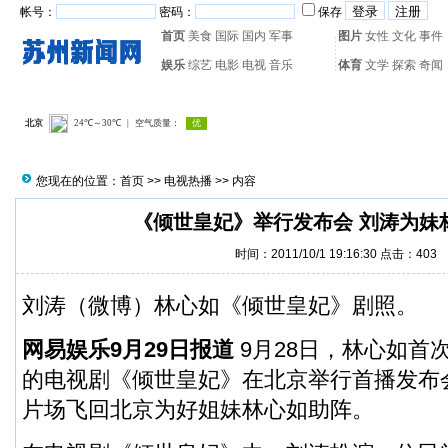
帐号：
密码：
保存
首页
美食
国际
国内
军事
图片
女性
文化
事件
娱乐
综艺
电影
电视
音乐
体育
文学
探索
奇闻
热门搜索：
网页游戏
火箭
您现在的位置：
首页
>>
电视热播
>> 内容
《倾世皇妃》举行发布会 刘涛为妹
时间：2011/10/1 19:16:30 点击：
403
刘涛（
微博
）林心如《倾世皇妃》剧照。
网易娱乐9月29日报道
9月28日，林心如首
的电视剧《倾世皇妃》在北京举行首播发布
片场飞回北京为好姐妹林心如助阵。