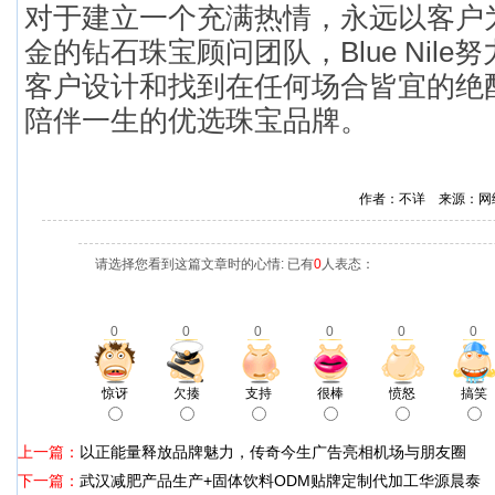
对于建立一个充满热情，永远以客户
金的钻石珠宝顾问团队，Blue Nil
客户设计和找到在任何场合皆宜的绝
陪伴一生的优选珠宝品牌。
作者：不详 来源：网
请选择您看到这篇文章时的心情: 已有
0
人表态：
0
0
0
0
0
0
惊讶
欠揍
支持
很棒
愤怒
搞笑
上一篇：
以正能量释放品牌魅力，传奇今生广告亮相机场与朋友圈
下一篇：
武汉减肥产品生产+固体饮料ODM贴牌定制代加工华源晨泰