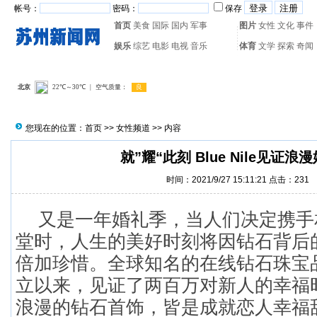
帐号：
密码：
保存
首页
美食
国际
国内
军事
图片
女性
文化
事件
娱乐
综艺
电影
电视
音乐
体育
文学
探索
奇闻
热门搜索：
网页游戏
火箭
您现在的位置：
首页
>>
女性频道
>> 内容
就”耀“此刻 Blue Nile见证浪
时间：2021/9/27 15:11:21 点击：
231
又是一年婚礼季，当人们决定携手
堂时，人生的美好时刻将因钻石背后
倍加珍惜。全球知名的在线钻石珠宝品牌B
立以来，见证了两百万对新人的幸福
浪漫的钻石首饰，皆是成就恋人幸福