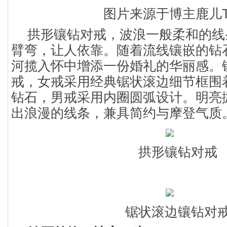
图片来源于博主鹿儿T
拱形镶钻对戒，波浪一般柔和的线
臂弯，让人依靠。随着流线镶嵌的钻
河揽入怀中增添一份婚礼的华丽感。
戒，女戒采用经典锯状滚边细节框围
钻石，男戒采用内圈圆弧设计。明亮
出浪漫的线条，兼具简约与摩登气质
拱形镶钻对戒
锯状滚边镶钻对