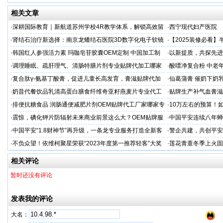
相关文章
·
深耕国际教育｜新航道苏州学校4R教学体系，解锁高效留
·
西宁现代妇产医院
学备考之路
·
肾结石治疗新选择：南京龙蟠结石医院3D数字化电子软镜
·
【2025装修必看
保肾取石术
你省下3万冤枉钱！
·
韩国红人参强活力素 玛咖皂苷胶囊OEM定制 中国加工制
·
以新提质，共探先进
造商
·
调理睡眠、疏肝理气、清肠特膳片剂专业贴牌代加工哪家
·
酸嘌净复合粉 中老年
专业
·
复合肽γ-氨基丁酸膏，促进儿童长高发育，膏滋贴牌代加
·
仙葛蒲膏 催奶下奶
工厂家
家
·
奶昔代餐饮品乳清高蛋白膳食纤维奇亚籽燕麦片专业代工
·
贴牌生产补气血膏滋
厂家
·
排便抗糖食品 润肠通便减肥片剂OEM贴牌代工厂家哪家专
·
10万左右的预算！
业
·
震惊，碘化钾片防辐射未来商业前景这么大？OEM贴牌服
·
中国平安连续八年蝉联B
务商
品牌"
·
中国平安“1.8财神节”再升级，一条龙专业服务打造全新客
·
警企共建，共创平安
户体验
人才专项培训
·
不负众望！依维柯聚星荣获“2023年度第一推荐轻客”大奖
·
莲花青薏冬季上火固
工厂
相关评论
暂时还没有评论
发表我的评论
大名：