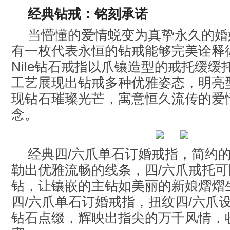
经典钻戒：铭刻承诺
当懵懂的爱情蜕变为真挚永久的婚
有一枚代表永恒的钻戒能够完美诠释彼
Nile钻石戒指以爪镶造型的戒托缓
工艺展现出钻戒多种优雅姿态，明亮
现钻石璀璨光芒，寓意恒久流传的爱
念。
经典四/六爪单石订婚戒指，简约
勒出优雅流畅的线条，四/六爪戒托
钻，让镶嵌的主钻如美丽的新娘熠熠
四/六爪单石订婚戒指，扭纹四/六爪
钻石点缀，辉映出指尖的万千风情，