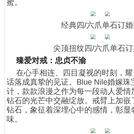
蜜。
经典四/六爪单石订
尖顶扭纹四/六爪单石
臻爱对戒：忠贞不渝
在心手相连、四目凝视的时刻，耀
话落成真挚的见证。Blue Nile婚
计，款款浪漫之作为每一段动人爱情
钻石的光芒中交融绽放。戒臂上加嵌
钻石，象征着深埋心中的感情，彰显
味。