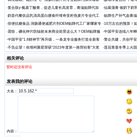
专业
·
复合肽γ-氨基丁酸膏，促进儿童长高发育，膏滋贴牌代加
·
仙葛蒲膏 催奶下奶
工厂家
家
·
奶昔代餐饮品乳清高蛋白膳食纤维奇亚籽燕麦片专业代工
·
贴牌生产补气血膏滋
厂家
·
排便抗糖食品 润肠通便减肥片剂OEM贴牌代工厂家哪家专
·
10万左右的预算！
业
·
震惊，碘化钾片防辐射未来商业前景这么大？OEM贴牌服
·
中国平安连续八年蝉联B
务商
品牌"
·
中国平安“1.8财神节”再升级，一条龙专业服务打造全新客
·
警企共建，共创平安
户体验
人才专项培训
·
不负众望！依维柯聚星荣获“2023年度第一推荐轻客”大奖
·
莲花青薏冬季上火固
工厂
相关评论
暂时还没有评论
发表我的评论
大名：
内容：