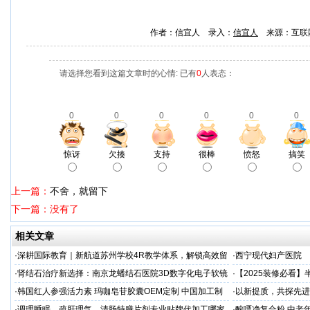
作者：信宜人 录入：
信宜人
来源：互联
请选择您看到这篇文章时的心情: 已有
0
人表态：
0
0
0
0
0
0
惊讶
欠揍
支持
很棒
愤怒
搞笑
上一篇：
不舍，就留下
下一篇：没有了
相关文章
·
深耕国际教育｜新航道苏州学校4R教学体系，解锁高效留
·
西宁现代妇产医院
学备考之路
·
肾结石治疗新选择：南京龙蟠结石医院3D数字化电子软镜
·
【2025装修必看
保肾取石术
你省下3万冤枉钱！
·
韩国红人参强活力素 玛咖皂苷胶囊OEM定制 中国加工制
·
以新提质，共探先进
造商
·
调理睡眠、疏肝理气、清肠特膳片剂专业贴牌代加工哪家
·
酸嘌净复合粉 中老年