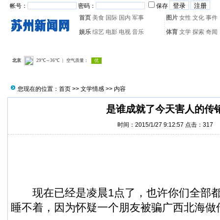
帐号：
密码：
保存
首页
美食
国际
国内
军事
图片
女性
文化
事件
娱乐
综艺
电影
电视
音乐
体育
文学
探索
奇闻
热门搜索：
网页游戏
火箭
您现在的位置：
首页
>>
文学情感
>> 内容
是谁成就了今天害人的传
时间：2015/1/27 9:12:57 点击：
317
现在已经是凌晨1点了，也许你们全部都
睡不着，因为怀疑一个朋友被骗广西北海做