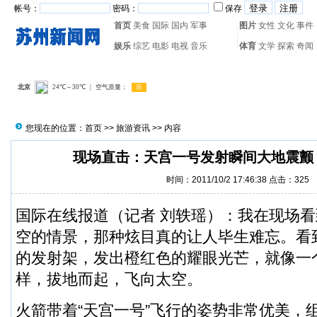
帐号：
密码：
保存
首页
美食
国际
国内
军事
图片
女性
文化
事件
娱乐
综艺
电影
电视
音乐
体育
文学
探索
奇闻
热门搜索：
网页游戏
火箭
您现在的位置：
首页
>>
旅游资讯
>> 内容
现场直击：天宫一号发射瞬间大地震颤
时间：2011/10/2 17:46:38 点击：
325
国际在线报道（记者 刘轶瑶）：我在现场看
空的情景，那种炫目真的让人毕生难忘。看
的发射架，发出橙红色的耀眼光芒，就像一
样，拔地而起，飞向太空。
火箭带着“天宫一号”飞行的姿势非常优美，