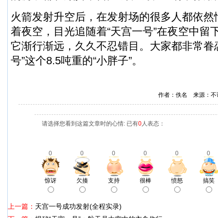
火箭发射升空后，在发射场的很多人都依然
着夜空，目光追随着“天宫一号”在夜空中留
它渐行渐远，久久不忍错目。大家都非常眷
号”这个8.5吨重的“小胖子”。
作者：佚名 来源：不
请选择您看到这篇文章时的心情: 已有
0
人表态：
0
0
0
0
0
0
惊讶
欠揍
支持
很棒
愤怒
搞笑
上一篇：
天宫一号成功发射(全程实录)