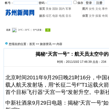
帐号：
密码：
保存
首页
美食
国际
国内
军事
图片
女性
文化
事件
娱乐
综艺
电影
电视
音乐
体育
文学
探索
奇闻
热门搜索：
网页游戏
火箭
您现在的位置：
首页
>>
旅游资讯
>> 内容
揭秘“天宫一号”：航天员太空中
时间：2011/10/2 17:46:39 点击：
234
北京时间2011年9月29日晚21时16分，
载人航天发射场，用“长征二号F”T1运载火
首个目标飞行器“天宫一号”发射升空。中新
中新社酒泉9月29日电题：揭秘“天宫一号”