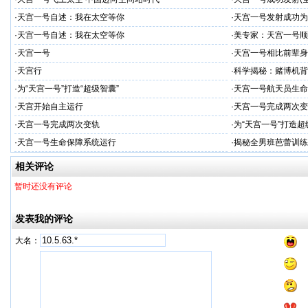
·
天宫一号自述：我在太空等你
·
天宫一号发射成功为
·
天宫一号自述：我在太空等你
·
美专家：天宫一号顺
·
天宫一号
·
天宫一号相比前辈身
·
天宫行
·
科学揭秘：赌博机背
·
为“天宫一号”打造“超级智囊”
·
天宫一号航天员生命
·
天宫开始自主运行
·
天宫一号完成两次变
·
天宫一号完成两次变轨
·
为“天宫一号”打造超
·
天宫一号生命保障系统运行
·
揭秘全男班芭蕾训练
相关评论
暂时还没有评论
发表我的评论
大名：