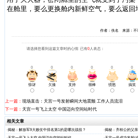
在舱里，要么更换舱内新鲜空气，要么返回地
作者：佚名 来源：不
请选择您看到这篇文章时的心情: 已有
0
人表态：
0
0
0
0
0
0
惊讶
欠揍
支持
很棒
愤怒
搞笑
上一篇：
现场直击：天宫一号发射瞬间大地震颤 工作人员流泪
下一篇：
天宫一号飞上太空 中国迈向空间站时代
相关文章
·
揭秘：解放军9大败仗中排名第1的是哪次战役？
·
揭秘：齐桓公的父亲
·
天宫一号飞上太空 中国迈向空间站时代
·
天宫一号成功发射(