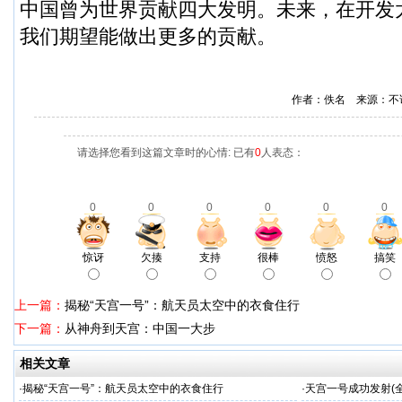
中国曾为世界贡献四大发明。未来，在开发
我们期望能做出更多的贡献。
作者：佚名 来源：不
请选择您看到这篇文章时的心情: 已有
0
人表态：
0
0
0
0
0
0
惊讶
欠揍
支持
很棒
愤怒
搞笑
上一篇：
揭秘“天宫一号”：航天员太空中的衣食住行
下一篇：
从神舟到天宫：中国一大步
相关文章
·
揭秘“天宫一号”：航天员太空中的衣食住行
·
天宫一号成功发射(