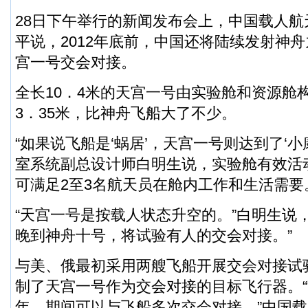
28日下午举行的新闻发布会上，中国载人
平说，2012年底前，中国还将陆续发射神
宫一号交会对接。
全长10．4米的天宫一号由实验舱和资源舱
3．35米，比神舟飞船大了不少。
“如果说飞船是‘蜗居’，天宫一号则达到了‘小
室系统副总设计师白明生说，实验舱有效活
可满足2至3名航天员在舱内工作和生活需要
“天宫一号是按载人状态升空的。”白明生说
晚到神舟十号，将试验有人的交会对接。”
与美、俄最初采用两艘飞船开展交会对接试
制了天宫一号作为交会对接的目标飞行器。
年，期间可以与飞船多次交会对接。”中国