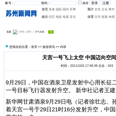
帐号：
密码：
保存
首页
美食
国际
国内
军事
图片
女性
文化
事件
娱乐
综艺
电影
电视
音乐
体育
文学
探索
奇闻
热门搜索：
网页游戏
火箭
您现在的位置：
首页
>>
旅游资讯
>> 内容
天宫一号飞上太空 中国迈向空
时间：2011/10/2 17:46:39 点击：
343
9月29日，中国在酒泉卫星发射中心用长征
一号目标飞行器发射升空。 新华社记者王建
新华网甘肃酒泉9月29日电（记者徐壮志、
着天宫一号于29日21时16分发射升空，中