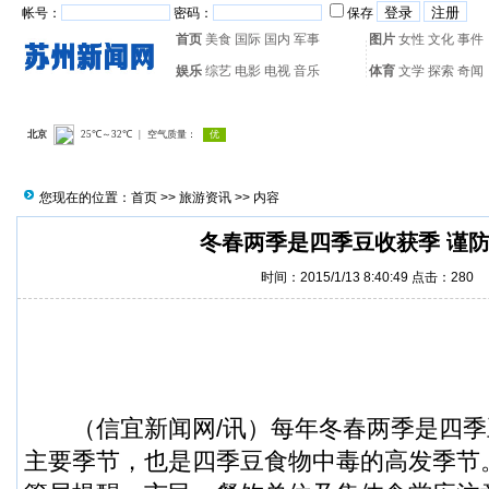
帐号：
密码：
保存
首页
美食
国际
国内
军事
图片
女性
文化
事件
娱乐
综艺
电影
电视
音乐
体育
文学
探索
奇闻
热门搜索：
网页游戏
火箭
您现在的位置：
首页
>>
旅游资讯
>> 内容
冬春两季是四季豆收获季 谨
时间：2015/1/13 8:40:49 点击：
280
（
信宜新闻
网/讯）每年冬春两季是四
主要季节，也是
四季豆
食物
中毒
的高发季节