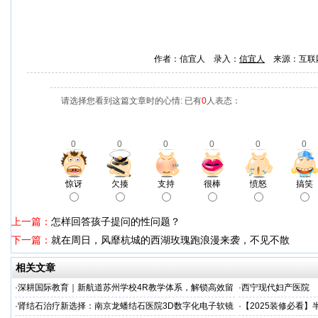
作者：信宜人 录入：
信宜人
来源：互联
请选择您看到这篇文章时的心情: 已有
0
人表态：
0
0
0
0
0
0
惊讶
欠揍
支持
很棒
愤怒
搞笑
上一篇：
怎样回答孩子提问的性问题？
下一篇：
就在周日，风靡杭城的西湖玫瑰跑浪漫来袭，不见不散
相关文章
·
深耕国际教育｜新航道苏州学校4R教学体系，解锁高效留
·
西宁现代妇产医院
学备考之路
·
肾结石治疗新选择：南京龙蟠结石医院3D数字化电子软镜
·
【2025装修必看