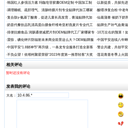
保肾取石术
你省下3万冤枉钱！
·
韩国红人参强活力素 玛咖皂苷胶囊OEM定制 中国加工制
·
以新提质，共探先进
造商
·
调理睡眠、疏肝理气、清肠特膳片剂专业贴牌代加工哪家
·
酸嘌净复合粉 中老年
专业
·
复合肽γ-氨基丁酸膏，促进儿童长高发育，膏滋贴牌代加
·
仙葛蒲膏 催奶下奶
工厂家
家
·
奶昔代餐饮品乳清高蛋白膳食纤维奇亚籽燕麦片专业代工
·
贴牌生产补气血膏滋
厂家
·
排便抗糖食品 润肠通便减肥片剂OEM贴牌代工厂家哪家专
·
10万左右的预算！
业
·
震惊，碘化钾片防辐射未来商业前景这么大？OEM贴牌服
·
中国平安连续八年蝉联B
务商
品牌"
·
中国平安“1.8财神节”再升级，一条龙专业服务打造全新客
·
警企共建，共创平安
户体验
人才专项培训
·
不负众望！依维柯聚星荣获“2023年度第一推荐轻客”大奖
·
莲花青薏冬季上火固
工厂
相关评论
暂时还没有评论
发表我的评论
大名：