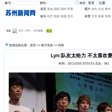
帐号：
密码：
保存
首页
美食
国际
国内
军事
图片
女性
文化
事件
娱乐
综艺
电影
电视
音乐
体育
文学
探索
奇闻
热门搜索：
网页游戏
火箭
您现在的位置：
首页
>>
电子竞技
>> 内容
Lyn:队友太给力 不太喜欢
时间：2011/10/3 20:53:52 点击：
361