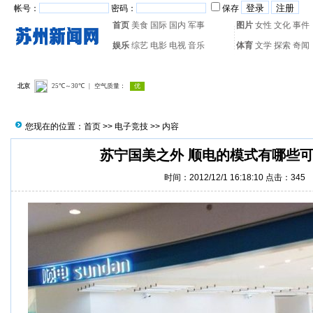
帐号：
密码：
保存
首页
美食
国际
国内
军事
图片
女性
文化
事件
娱乐
综艺
电影
电视
音乐
体育
文学
探索
奇闻
热门搜索：
网页游戏
火箭
您现在的位置：
首页
>>
电子竞技
>> 内容
苏宁国美之外 顺电的模式有哪些
时间：2012/12/1 16:18:10 点击：
345