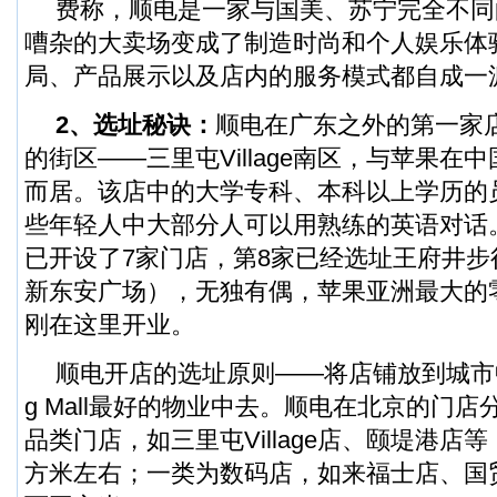
费称，顺电是一家与国美、苏宁完全不同
嘈杂的大卖场变成了制造时尚和个人娱乐体
局、产品展示以及店内的服务模式都自成一
2、选址秘诀：
顺电在广东之外的第一家
的街区——三里屯Village南区，与
苹果
在中
而居。该店中的大学专科、本科以上学历的
些年轻人中大部分人可以用熟练的英语对话
已开设了7家门店，第8家已经选址王府井步
新东安广场），无独有偶，苹果亚洲最大的零
刚在这里开业。
顺电开店的选址原则——将店铺放到城市中最
g Mall最好的物业中去。顺电在北京的门
品类门店，如三里屯Village店、颐堤港店等
方米左右；一类为数码店，如来福士店、国