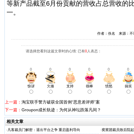
等新产品截至6月份贡献的营收占总营收的
一。
作者：佚名 来源：不
请选择您看到这篇文章时的心情: 已有
0
人表态：
0
0
0
0
0
0
惊讶
欠揍
支持
很棒
愤怒
搞笑
上一篇：
淘宝联手警方破获全国首例“恶意差评师”案
下一篇：
Groupon成长轨迹：为何从神坛跌落凡间？
相关文章
·
凡客裁员门解密：退出平台之争 重启盈利导向
·
窝窝团裁员致后院起