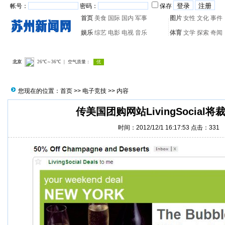
帐号：
密码：
保存
首页
美食
国际
国内
军事
图片
女性
文化
事件
娱乐
综艺
电影
电视
音乐
体育
文学
探索
奇闻
热门搜索：
网页游戏
火箭
您现在的位置：
首页
>>
电子竞技
>> 内容
传美国团购网站LivingSocial将
时间：2012/12/1 16:17:53 点击：
331