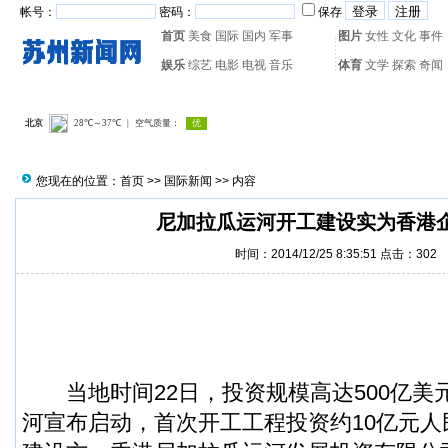
帐号：
密码：
保存
首页
美食
国际
国内
军事
图片
女性
文化
事件
娱乐
综艺
电影
电视
音乐
体育
文学
探索
奇闻
热门搜索：
网页游戏
火箭
您现在的位置：
首页
>>
国际新闻
>> 内容
尼加拉瓜运河开工建设实为香港
时间：2014/12/25 8:35:51 点击：
302
当地时间22日，投资规模高达500亿美
河宣布启动，首次开工工程投资约10亿元