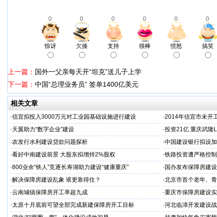
0
0
0
0
0
0
惊讶
欠揍
支持
很棒
愤怒
搞笑
上一篇：
国外一父亲每天开“坦克”送儿子上学
下一篇：
中国“总理业务员” 签单1400亿美元
相关文章
·
信宜拟投入3000万元对工业园基础设施进行建设
·
2014年信宜市未开
·
天翼助力“数字企业”建设
·
投资21亿 重庆武隆
·
农发行水利建设贷款问题探析
·
中国建设银行拟设加
·
看好中南建设前景 大股东拟增持2%股权
·
铁路投资遭严格控制
·
800业余“铁人”竞逐长寿湖助力建设“健康重庆”
·
国办发布保障房建设
·
解决保障房建设乱象 谁更靠得住？
·
北京市首个老年、青
·
云南城镇保障房开工率超九成
·
重庆市保障房建设实
·
太原十月底前可望全部完成新建保障房开工目标
·
河北临漳开发建设战