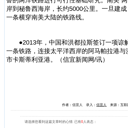
鲁的两洋铁路进行可行性基础研究。南美“两
岸到秘鲁西海岸，长约5000公里。一旦建
一条横穿南美大陆的铁路线。
●2013年，中国和洪都拉斯签订一项谅
一条铁路，连接太平洋西岸的阿马帕拉港与
市卡斯蒂利亚港。（
信宜新闻
网/讯）
作者：信宜人 录入：
信宜人
来源：互联
请选择您看到这篇文章时的心情: 已有
0
人表态：