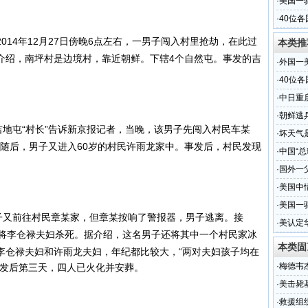
·
美国一
·
40位
4年12月27日傍晚6点左右，一男子闯入村里抢劫，在此过
本类推
介绍，南坪村是边境村，靠近朝鲜。下辖4个自然屯。事发的吉
·
外国一
·
40位
·
中日重
·
朝鲜逃
地屯“村长”告诉新京报记者，当晚，该男子先闯入村民车某
·
坏天气
。”随后，男子又进入60岁的村民许雨龙家中。事发后，村民发现
·
中国“总
·
国外一
·
美国中
·
美国一
又前往村民章某家，但章某按响了警报器，男子逃离。接
·
美认定
，将李仓禄夫妇杀死。据介绍，这名男子还将其中一个村民家冰
本类固
李仓禄夫妇和许雨龙夫妇，年纪都比较大，“两对夫妇孩子均在
·
梅德韦
事发后第三天，四人已火化并安葬。
·
美击毙
·
救援组