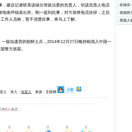
，建议记者联系该镇分管政法委的负责人，但该负责人电话
·
菲律宾
致电南坪镇派出所。刚一提到此事，对方就将电话挂掉，之后
·
美国死
一工作人员称，暂不清楚此事，将马上了解。
·
美国人
一疑似逃营的朝鲜士兵，2014年12月27日晚持枪闯入中国一
中国警方抓获。
宜人 录入：
信宜人
来源：互联网
已有
0
人表态：
0
0
0
0
0