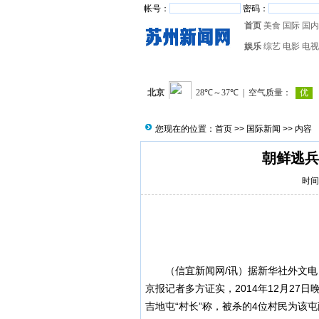
帐号：
密码：
首页
美食
国际
国内
娱乐
综艺
电影
电视
您现在的位置：
首页
>>
国际新闻
>> 内容
朝鲜逃兵
时间：
（
信宜新闻
网/讯）据新华社外文
京报记者多方证实，2014年12月2
吉地屯“村长”称，被杀的4位村民为该