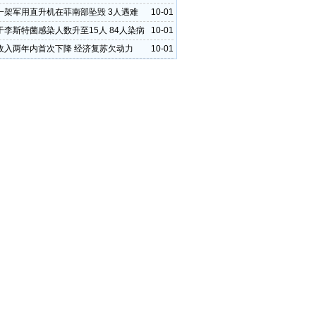
一架军用直升机在菲南部坠毁 3人遇难
10-01
于李斯特菌感染人数升至15人 84人染病
10-01
收入两年内首次下降 经济复苏欠动力
10-01