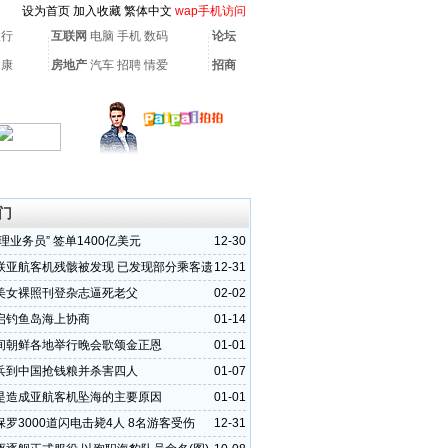
设为首页
加入收藏
繁体中文
wap手机访问
银行
互联网
电脑
手机
数码
论坛
健康
房地产
汽车
招聘
情爱
招商
门
理业务员” 签单1400亿美元
12-30
联亚航客机残骸被发现 已发现部分乘客遗
12-31
美女裸照刊登杂志逼死老父
02-02
启钓鱼岛海上协商
01-14
间朝鲜各地举行晚会歌颂金正恩
01-01
兵到中国抢钱粮并杀害四人
01-07
是造成亚航客机坠海的主要原因
01-01
罗3000道闪电击毙4人 8名游客受伤
12-31