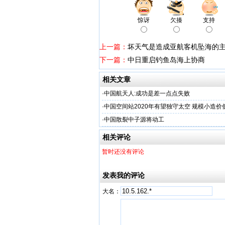
惊讶
欠揍
支持
上一篇：
坏天气是造成亚航客机坠海的
下一篇：
中日重启钓鱼岛海上协商
相关文章
·
中国航天人:成功是差一点点失败
·
中国空间站2020年有望独守太空 规模小造价
·
中国散裂中子源将动工
相关评论
暂时还没有评论
发表我的评论
大名：