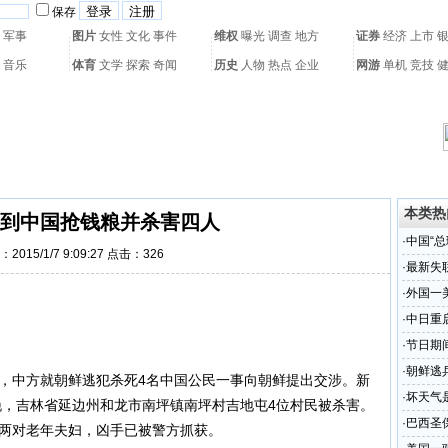
保存
军事
图片
女性
文化
事件
维权
曝光
调查
地方
证券
经济
上市
音乐
体育
文学
探索
奇闻
历史
人物
热点
企业
网游
单机
竞技
热门搜索：
网页游戏
火箭球赛
热门音乐
2011世界杯
亚运会
黄海军演
本类热
到中国抢钱粮并杀害四人
·
中国“总
2015/1/7 9:09:27 点击：
326
·
最新失
体
·
外国一
·
中日重
·
节日期
·
朝鲜逃
电，中方就朝鲜逃犯杀死4名中国公民一事向朝鲜提出交涉。新
·
坏天气
7日晚，吉林省延边州和龙市南坪镇南坪村吉地屯4位村民被杀害。
·
巴西圣保
屯两对老年夫妇，凶手已被警方抓获。