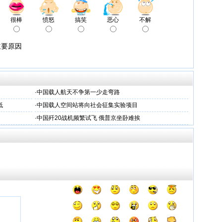
很棒
愤怒
搞笑
恶心
不解
主要原因
·
中国载人航天不争第一少走弯路
低
·
中国载人空间站将向社会征集实验项目
·
中国歼20战机频繁试飞 俄普京坐卧难挨