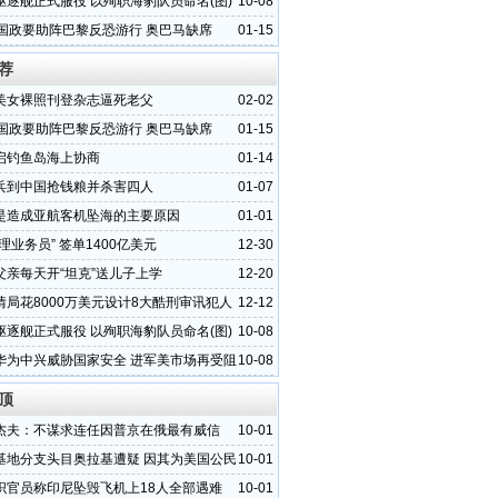
驱逐舰正式服役 以殉职海豹队员命名(图)
10-08
各国政要助阵巴黎反恐游行 奥巴马缺席
01-15
荐
美女裸照刊登杂志逼死老父
02-02
各国政要助阵巴黎反恐游行 奥巴马缺席
01-15
启钓鱼岛海上协商
01-14
兵到中国抢钱粮并杀害四人
01-07
是造成亚航客机坠海的主要原因
01-01
理业务员” 签单1400亿美元
12-30
父亲每天开“坦克”送儿子上学
12-20
情局花8000万美元设计8大酷刑审讯犯人
12-12
驱逐舰正式服役 以殉职海豹队员命名(图)
10-08
华为中兴威胁国家安全 进军美市场再受阻
10-08
顶
杰夫：不谋求连任因普京在俄最有威信
10-01
基地分支头目奥拉基遭疑 因其为美国公民
10-01
织官员称印尼坠毁飞机上18人全部遇难
10-01