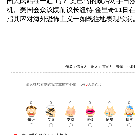
国人民站在一起’吗？”奥巴马的政治对手自
机。美国会众议院前议长纽特·金里奇11日
指其应对海外恐怖主义一如既往地表现软弱
作者：信宜人 录入：
信宜人
来源：互联
请选择您看到这篇文章时的心情: 已有
0
人表态：
0
0
0
0
0
0
惊讶
欠揍
支持
很棒
愤怒
搞笑