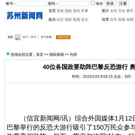
帐号：
密码：
保存
首页
美食
国际
国内
军事
图片
女性
文化
事件
娱乐
综艺
电影
电视
音乐
体育
文学
探索
奇闻
热门搜索：
网页游戏
火箭
您现在的位置：
首页
>>
国际新闻
>> 内容
40位各国政要助阵巴黎反恐游行 
时间：2015/1/15 9:04:15 点击：
305
（
信宜新闻
网/讯）综合外国媒体1月12
巴黎举行的反恐大游行吸引了150万民众参