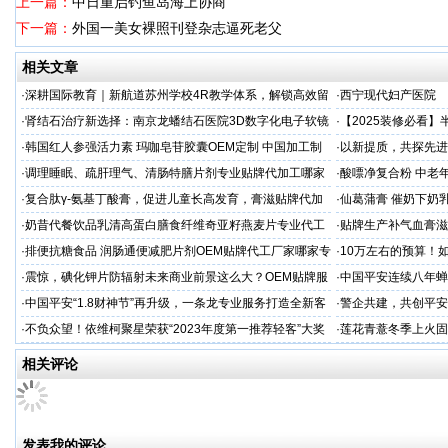
上一篇：
中日重启钓鱼岛海上协商
下一篇：
外国一美女裸照刊登杂志逼死老父
相关文章
·
深耕国际教育｜新航道苏州学校4R教学体系，解锁高效留
·
西宁现代妇产医院
学备考之路
·
肾结石治疗新选择：南京龙蟠结石医院3D数字化电子软镜
·
【2025装修必看
保肾取石术
你省下3万冤枉钱！
·
韩国红人参强活力素 玛咖皂苷胶囊OEM定制 中国加工制
·
以新提质，共探先进
造商
·
调理睡眠、疏肝理气、清肠特膳片剂专业贴牌代加工哪家
·
酸嘌净复合粉 中老年
专业
·
复合肽γ-氨基丁酸膏，促进儿童长高发育，膏滋贴牌代加
·
仙葛蒲膏 催奶下奶
工厂家
家
·
奶昔代餐饮品乳清高蛋白膳食纤维奇亚籽燕麦片专业代工
·
贴牌生产补气血膏滋
厂家
·
排便抗糖食品 润肠通便减肥片剂OEM贴牌代工厂家哪家专
·
10万左右的预算！
业
·
震惊，碘化钾片防辐射未来商业前景这么大？OEM贴牌服
·
中国平安连续八年蝉联B
务商
品牌"
·
中国平安“1.8财神节”再升级，一条龙专业服务打造全新客
·
警企共建，共创平安
户体验
人才专项培训
·
不负众望！依维柯聚星荣获“2023年度第一推荐轻客”大奖
·
莲花青薏冬季上火固
工厂
相关评论
发表我的评论