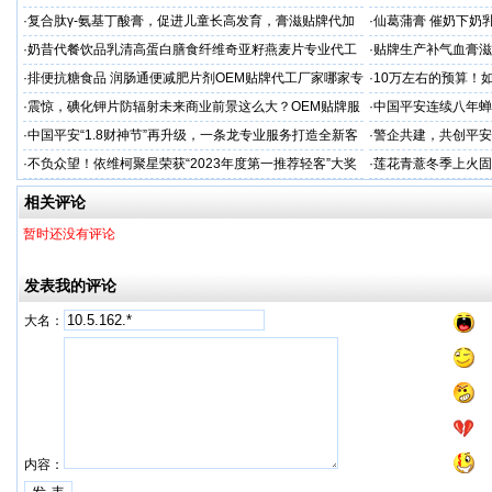
专业
·
复合肽γ-氨基丁酸膏，促进儿童长高发育，膏滋贴牌代加
·
仙葛蒲膏 催奶下奶
工厂家
家
·
奶昔代餐饮品乳清高蛋白膳食纤维奇亚籽燕麦片专业代工
·
贴牌生产补气血膏滋
厂家
·
排便抗糖食品 润肠通便减肥片剂OEM贴牌代工厂家哪家专
·
10万左右的预算！
业
·
震惊，碘化钾片防辐射未来商业前景这么大？OEM贴牌服
·
中国平安连续八年蝉联B
务商
品牌"
·
中国平安“1.8财神节”再升级，一条龙专业服务打造全新客
·
警企共建，共创平安
户体验
人才专项培训
·
不负众望！依维柯聚星荣获“2023年度第一推荐轻客”大奖
·
莲花青薏冬季上火固
工厂
相关评论
暂时还没有评论
发表我的评论
大名：
内容：