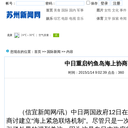
帐号：
密码：
保存
首页
美食
国际
国内
军事
图片
女性
文化
事件
娱乐
综艺
电影
电视
音乐
体育
文学
探索
奇闻
热门搜索：
网页游戏
火箭
您现在的位置：
首页
>>
国际新闻
>> 内容
中日重启钓鱼岛海上协商
时间：2015/1/14 9:02:39 点击：
360
（
信宜新闻
网/讯）中日两国政府12日
商讨建立“海上紧急联络机制”。尽管只是一次