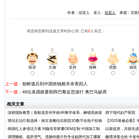
作者：信宜人 录入：
信宜人
来源：互联
请选择您看到这篇文章时的心情: 已有
0
人表态：
0
0
0
0
0
0
惊讶
欠揍
支持
很棒
愤怒
搞笑
上一篇：
朝鲜逃兵到中国抢钱粮并杀害四人
下一篇：
40位各国政要助阵巴黎反恐游行 奥巴马缺席
相关文章
·
深耕国际教育｜新航道苏州学校4R教学体系，解锁高效留
·
西宁现代妇产医院
学备考之路
·
肾结石治疗新选择：南京龙蟠结石医院3D数字化电子软镜
·
【2025装修必看
保肾取石术
你省下3万冤枉钱！
·
韩国红人参强活力素 玛咖皂苷胶囊OEM定制 中国加工制
·
以新提质，共探先进
造商
·
调理睡眠、疏肝理气、清肠特膳片剂专业贴牌代加工哪家
·
酸嘌净复合粉 中老年