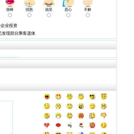
很棒
愤怒
搞笑
恶心
不解
港企业投资
已发现部分乘客遗体