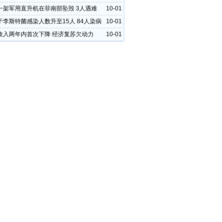
一架军用直升机在菲南部坠毁 3人遇难
10-01
于李斯特菌感染人数升至15人 84人染病
10-01
收入两年内首次下降 经济复苏欠动力
10-01