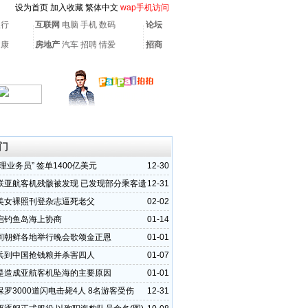
设为首页
加入收藏
繁体中文
wap手机访问
银行
互联网
电脑
手机
数码
论坛
健康
房地产
汽车
招聘
情爱
招商
门
理业务员” 签单1400亿美元
12-30
联亚航客机残骸被发现 已发现部分乘客遗
12-31
美女裸照刊登杂志逼死老父
02-02
启钓鱼岛海上协商
01-14
间朝鲜各地举行晚会歌颂金正恩
01-01
兵到中国抢钱粮并杀害四人
01-07
是造成亚航客机坠海的主要原因
01-01
罗3000道闪电击毙4人 8名游客受伤
12-31