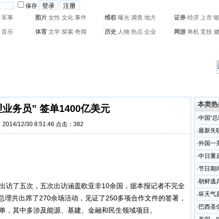
保存
军事
图片
女性
文化
事件
维权
曝光
调查
地方
证券
经济
上市
音乐
体育
文学
探索
奇闻
历史
人物
热点
企业
网游
单机
竞技
热门搜索：
网页游戏
火箭球赛
热门音乐
2011世界杯
亚运会
黄海军演
本类热
业务员” 签单1400亿美元
·
中国“总
014/12/30 8:51:46 点击：
382
·
最新失
体
·
外国一
·
中日重
·
节日期
·
朝鲜逃
出访了五次，五次出访涵盖欧亚非10余国，据本报记者不完全
·
坏天气
总理共出席了270余场活动，见证了250多项合作文件的签署，
·
巴西圣保
大单，其中多涉及能源、基建、金融和民生领域项目。