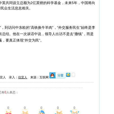
中英共同设立总额为2亿英镑的科学基金，未来5年，中国将向
与民众生活息息相关。
到访问中东欧的“高铁换牛羊肉”，“外交服务民生”始终是李
有总结。他在一次谈话中说，领导人出访不是去“撒钱”，而是
，要真正体现“外交为民”。
宜人 录入：
信宜人
来源：互联网
已有
0
人表态：
0
0
0
0
0