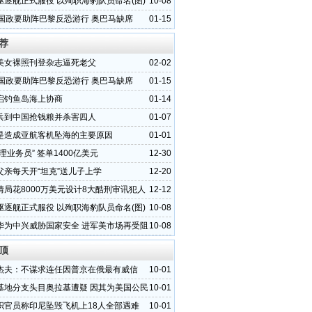
驱逐舰正式服役 以殉职海豹队员命名(图)
10-08
各国政要助阵巴黎反恐游行 奥巴马缺席
01-15
荐
美女裸照刊登杂志逼死老父
02-02
各国政要助阵巴黎反恐游行 奥巴马缺席
01-15
启钓鱼岛海上协商
01-14
兵到中国抢钱粮并杀害四人
01-07
是造成亚航客机坠海的主要原因
01-01
理业务员” 签单1400亿美元
12-30
父亲每天开“坦克”送儿子上学
12-20
情局花8000万美元设计8大酷刑审讯犯人
12-12
驱逐舰正式服役 以殉职海豹队员命名(图)
10-08
华为中兴威胁国家安全 进军美市场再受阻
10-08
顶
杰夫：不谋求连任因普京在俄最有威信
10-01
基地分支头目奥拉基遭疑 因其为美国公民
10-01
织官员称印尼坠毁飞机上18人全部遇难
10-01