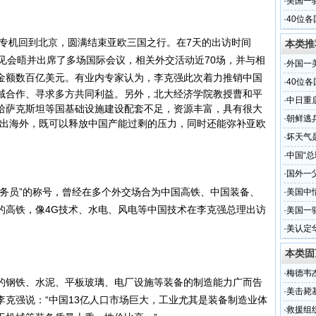
·
美国一
·
40位
专机回到北京，圆满结束亚欧三国之行。在7天的出访时间
本类推
见会晤并出席了多场国际会议，相关外交活动近70场，并与相
·
外国一
金额数百亿美元。
有业内专家认为，李克强此次着力推销中国
·
40位
域合作、寻求多方共同利益。
另外，北大经济学院教授曹和平
·
中日重
哈萨克斯坦等国基础设施建设配套不足，资源丰富，具有很大
·
朝鲜逃
走出海外，既可以释放中国产能过剩的压力，同时还能弥补亚欧
·
坏天气
·
中国“总
·
国外一
员”的称号，曾经在多个外交场合为中国高铁、中国装备、
·
美国中
的高铁，像4G技术、水电、风电等中国技术在李克强总理出访
·
美国一
·
美认定
本类固
·
梅德韦
钢铁、水泥、平板玻璃、电厂设施等装备的制造能力广而告
·
美击毙
克强说：“中国13亿人口市场巨大，工业尤其是装备制造业体
·
救援组