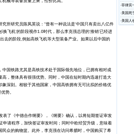
工机械等装备质量上乘，性价比高。”
·
菲律宾
·
美国死
·
美国人
所研究员陈凤英说：“曾有一种说法是‘中国只有卖出八亿件
衫换飞机’的阶段视作1.0时代，那么李克强总理的‘推销’已经进
走出去的阶段,例如高铁飞机等大型装备产业。如果以后中国的
中国铁路尤其是高铁技术处于国际领先地位，已拥有相对成
量高，整体具有很强优势。同时，中国在短时期内迅速打造大
印象深刻。相较于其他国家，中国高铁拥有无可比拟的价格优
显优势。
发表了《中德合作纲要》，《纲要》确认，以将短期签证审发
签证申请程序，加快签证审发时间；同时中欧经贸升级，意味着
国民众的购物篮。
此外，李克强在访问希腊时，中国购买了希