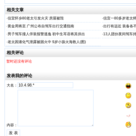
相关文章
·
信宜怀乡80老太引发火灾 房屋被毁
·
信宜一80多岁老太
·
黄金周将至 广州公布自驾车出行交通指南
·
出行有远近 装备各
·
男子驾车撞人佯装报警逃逸 初中生耳语将其供出
·
13人团伙夜间驾车
·
老太因液化气泄露被困火中 9岁小孩火海救人(图)
相关评论
暂时还没有评论
发表我的评论
大名：
内容：