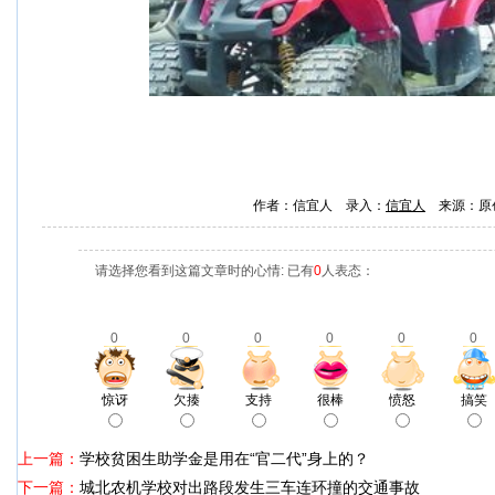
作者：信宜人 录入：
信宜人
来源：原
请选择您看到这篇文章时的心情: 已有
0
人表态：
0
0
0
0
0
0
惊讶
欠揍
支持
很棒
愤怒
搞笑
上一篇：
学校贫困生助学金是用在“官二代”身上的？
下一篇：
城北农机学校对出路段发生三车连环撞的交通事故