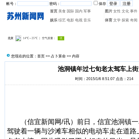
帐号：
密码：
保存
首页
美食
国际
国内
军事
图片
女性
文化
事件
娱乐
综艺
电影
电视
音乐
体育
文学
探索
奇闻
热门搜索：
网页游戏
火箭
您现在的位置：
首页
>>
占卜算命
>> 内容
池洞镇年过七旬老太驾车上街
时间：2015/1/6 8:51:07 点击：
214
（
信宜新闻
网/讯）前日，信宜池洞镇
驾驶着一辆与沙滩车相似的电动车走在道路