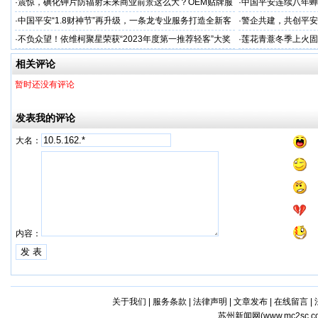
业
·
震惊，碘化钾片防辐射未来商业前景这么大？OEM贴牌服
·
中国平安连续八年蝉联B
务商
品牌"
·
中国平安“1.8财神节”再升级，一条龙专业服务打造全新客
·
警企共建，共创平安
户体验
人才专项培训
·
不负众望！依维柯聚星荣获“2023年度第一推荐轻客”大奖
·
莲花青薏冬季上火固
工厂
相关评论
暂时还没有评论
发表我的评论
大名：
内容：
关于我们
|
服务条款
|
法律声明
|
文章发布
|
在线留言
|
苏州新闻网(
www.mc2sc.c