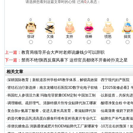
请选择您看到这篇文章时的心情: 已有
0
人表态：
0
0
0
0
0
0
惊讶
欠揍
支持
很棒
愤怒
搞笑
上一篇：
教育局领导开会大声对老师说嫌钱少可以辞职
下一篇：
禁而不绝!陕西反腐风暴下 这些官员都绕不开秦岭扑克之星
相关文章
·
深耕国际教育｜新航道苏州学校4R教学体系，解锁高效留
·
西宁现代妇产医院
学备考之路
·
肾结石治疗新选择：南京龙蟠结石医院3D数字化电子软镜
·
【2025装修必看
保肾取石术
你省下3万冤枉钱！
·
韩国红人参强活力素 玛咖皂苷胶囊OEM定制 中国加工制
·
以新提质，共探先进
造商
·
调理睡眠、疏肝理气、清肠特膳片剂专业贴牌代加工哪家
·
酸嘌净复合粉 中老年
专业
·
复合肽γ-氨基丁酸膏，促进儿童长高发育，膏滋贴牌代加
·
仙葛蒲膏 催奶下奶
工厂家
家
·
奶昔代餐饮品乳清高蛋白膳食纤维奇亚籽燕麦片专业代工
·
贴牌生产补气血膏滋
厂家
·
排便抗糖食品 润肠通便减肥片剂OEM贴牌代工厂家哪家专
·
10万左右的预算！