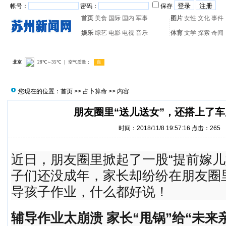
帐号：
密码：
保存
首页
美食
国际
国内
军事
图片
女性
文化
事件
娱乐
综艺
电影
电视
音乐
体育
文学
探索
奇闻
热门搜索：
网页游戏
火箭
您现在的位置：
首页
>>
占卜算命
>> 内容
朋友圈里“送儿送女”，还搭上了车房
时间：2018/11/8 19:57:16 点击：
265
近日，朋友圈里掀起了一股“提前嫁儿
子们还没成年，家长却纷纷在朋友圈
导孩子作业，什么都好说！
辅导作业太崩溃 家长“甩锅”给“未来