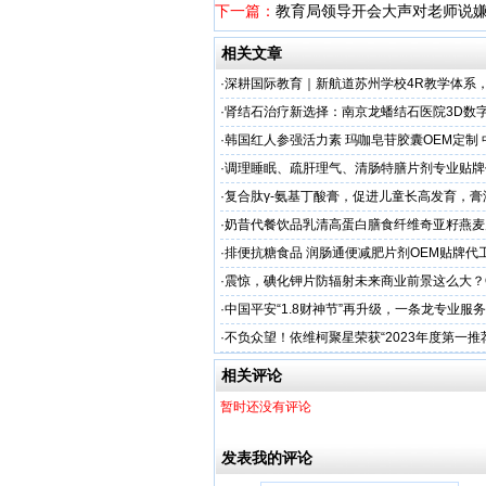
下一篇：
教育局领导开会大声对老师说
相关文章
·
深耕国际教育｜新航道苏州学校4R教学体系
学备考之路
·
肾结石治疗新选择：南京龙蟠结石医院3D数
保肾取石术
·
韩国红人参强活力素 玛咖皂苷胶囊OEM定制
造商
·
调理睡眠、疏肝理气、清肠特膳片剂专业贴牌
专业
·
复合肽γ-氨基丁酸膏，促进儿童长高发育，膏
工厂家
·
奶昔代餐饮品乳清高蛋白膳食纤维奇亚籽燕麦
厂家
·
排便抗糖食品 润肠通便减肥片剂OEM贴牌代
业
·
震惊，碘化钾片防辐射未来商业前景这么大？
务商
·
中国平安“1.8财神节”再升级，一条龙专业服
户体验
·
不负众望！依维柯聚星荣获“2023年度第一推
相关评论
暂时还没有评论
发表我的评论