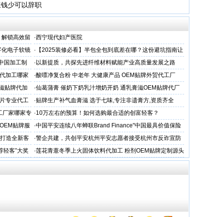
嫌钱少可以辞职
，解锁高效留
·
西宁现代妇产医院
字化电子软镜
·
【2025装修必看】半包全包到底差在哪？这份避坑指南让
你省下3万冤枉钱！
 中国加工制
·
以新提质，共探先进纤维材料赋能产业高质量发展之路
代加工哪家
·
酸嘌净复合粉 中老年 大健康产品 OEM贴牌外贸代工厂
滋贴牌代加
·
仙葛蒲膏 催奶下奶乳汁增奶开奶 通乳膏滋OEM贴牌代厂
家
片专业代工
·
贴牌生产补气血膏滋 选于七味,专注非遗膏方,资质齐全
工厂家哪家专
·
10万左右的预算！如何选购最合适的创富轻客？
OEM贴牌服
·
中国平安连续八年蝉联Brand Finance"中国最具价值保险
品牌"
务打造全新客
·
警企共建，共创平安杭州平安志愿者接受杭州市反诈宣防
人才专项培训
荐轻客”大奖
·
莲花青薏冬季上火固体饮料代加工 粉剂OEM贴牌定制源头
工厂