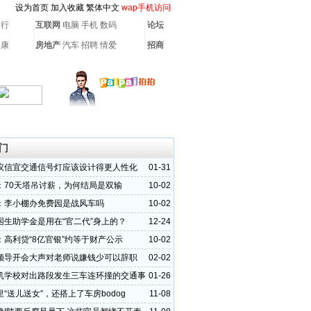
设为首页
加入收藏
繁体中文
wap手机访问
银行
互联网
电脑
手机
数码
论坛
健康
房地产
汽车
招聘
情爱
招商
门
议信宜交通信号灯应该设计得更人性化
01-31
：70天塔吊讨薪，为何结局是双输
10-02
：李小棚办免费园是战风车吗
10-02
困生助学金是用在“官二代”身上的？
12-24
：高利贷“8亿官银”约等于财产公示
10-02
领导开会大声对老师说嫌钱少可以辞职
02-02
机学校对出路段发生三车连环撞的交通事
01-26
“送儿送女”，还搭上了车房bodog
11-08