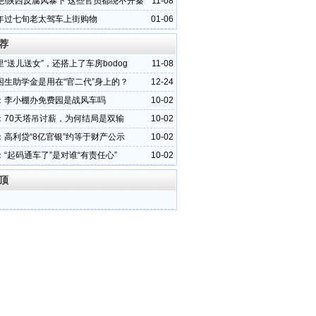
绝!陕西反腐风暴下 这些官员都绕不开秦
11-08
之星
年过七旬老太驾车上街购物
01-06
荐
“送儿送女”，还搭上了车房bodog
11-08
困生助学金是用在“官二代”身上的？
12-24
：李小棚办免费园是战风车吗
10-02
：70天塔吊讨薪，为何结局是双输
10-02
：高利贷“8亿官银”约等于财产公示
10-02
“起码通车了”是对谁“有责任心”
10-02
顶