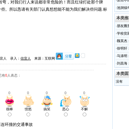
·
禁而不
转弯，对我们行人来说都非常危险的！而且红绿灯处那个牌
岭扑克
·
池洞镇
个些。所以恳请有关部门认真想想能不能为我们解决些问题.标
本类推
·
朋友圈里
·
学校贫
·
魏英杰
·
徐明轩
·
马涤明
宜人 录入：
信宜人
来源：互联网
·
刘昌海：
本类固
已有
0
人表态：
没有
0
0
0
0
0
很棒
愤怒
搞笑
恶心
不解
车连环撞的交通事故