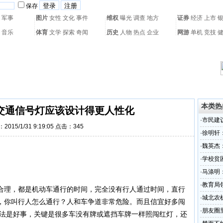
保存
军事
图片
女性
文化
事件
维权
曝光
调查
地方
证券
经济
上市
音乐
体育
文学
探索
奇闻
历史
人物
热点
企业
网游
单机
竞技
热门搜索：
网页游戏
火箭球赛
热门音乐
2011世界杯
亚运会
黄海军演
本类热
交通信号灯应该设计得更人性化
·
市民建
2015/1/31 9:19:05 点击：
345
·
徐明轩
·
魏英杰
·
学校贫
·
马涤明
·
教育局
合理，都是机动车通行的时间，完全没有行人通过时间，直行
·
城北农
，你叫行人怎么通行？人和车争道非常危险。而且信宜好多闯
故
·
朋友圈里
违法是好事，关键是很多车没有牌或遮挡车牌一样照闯红灯，还