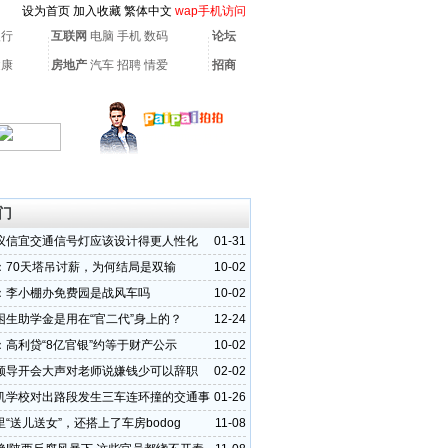
设为首页
加入收藏
繁体中文
wap手机访问
银行
互联网
电脑
手机
数码
论坛
健康
房地产
汽车
招聘
情爱
招商
门
议信宜交通信号灯应该设计得更人性化
01-31
：70天塔吊讨薪，为何结局是双输
10-02
：李小棚办免费园是战风车吗
10-02
困生助学金是用在“官二代”身上的？
12-24
：高利贷“8亿官银”约等于财产公示
10-02
领导开会大声对老师说嫌钱少可以辞职
02-02
机学校对出路段发生三车连环撞的交通事
01-26
“送儿送女”，还搭上了车房bodog
11-08