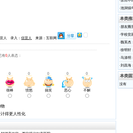
·
禁而不
岭扑克
·
池洞镇
本类推
·
朋友圈里
·
学校贫
宜人 录入：
信宜人
来源：互联网
·
魏英杰
·
徐明轩
已有
0
人表态：
·
马涤明
·
刘昌海：
0
0
0
0
0
本类固
没有
很棒
愤怒
搞笑
恶心
不解
购物
设计得更人性化