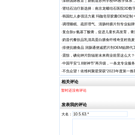
·
深耕国际教育｜新航道苏州学校4R教学体系
学备考之路
·
肾结石治疗新选择：南京龙蟠结石医院3D数
保肾取石术
·
韩国红人参强活力素 玛咖皂苷胶囊OEM定制
造商
·
调理睡眠、疏肝理气、清肠特膳片剂专业贴牌
专业
·
复合肽γ-氨基丁酸膏，促进儿童长高发育，膏
工厂家
·
奶昔代餐饮品乳清高蛋白膳食纤维奇亚籽燕麦
厂家
·
排便抗糖食品 润肠通便减肥片剂OEM贴牌代
业
·
震惊，碘化钾片防辐射未来商业前景这么大？
务商
·
中国平安“1.8财神节”再升级，一条龙专业服
户体验
·
不负众望！依维柯聚星荣获“2023年度第一推
相关评论
暂时还没有评论
发表我的评论
大名：