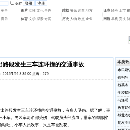
保存
军事
图片
女性
文化
事件
维权
曝光
调查
地方
证券
经济
上市
音乐
体育
文学
探索
奇闻
历史
人物
热点
企业
网游
单机
竞技
热门搜索：
网页游戏
火箭球赛
热门音乐
2011世界杯
亚运会
黄海军演
本类热
出路段发生三车连环撞的交通事故
·
市民建
2015/1/26 8:35:00 点击：
279
·
徐明轩
·
魏英杰
·
学校贫
·
马涤明
·
教育局
出路段发生三车连环撞的
交通事故
，有多人受伤。据了解，事
·
城北农
一小车。男装车两名都受伤，驾驶员头部流血，搭车的脚部擦
故
·
朋友圈里
断呕吐，小车人员没事，只是车被刮花。