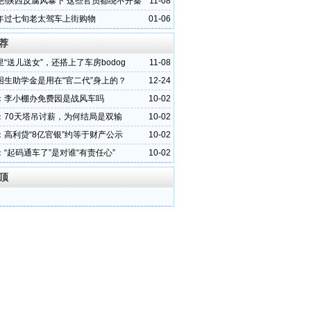
绝!陕西反腐风暴下 这些官员都绕不开秦
11-08
之星
年过七旬老太驾车上街购物
01-06
荐
“送儿送女”，还搭上了车房bodog
11-08
困生助学金是用在“官二代”身上的？
12-24
：李小棚办免费园是战风车吗
10-02
：70天塔吊讨薪，为何结局是双输
10-02
：高利贷“8亿官银”约等于财产公示
10-02
“起码通车了”是对谁“有责任心”
10-02
顶