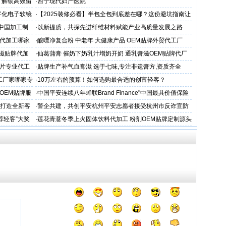
，解锁高效留
·
西宁现代妇产医院
字化电子软镜
·
【2025装修必看】半包全包到底差在哪？这份避坑指南让
你省下3万冤枉钱！
 中国加工制
·
以新提质，共探先进纤维材料赋能产业高质量发展之路
代加工哪家
·
酸嘌净复合粉 中老年 大健康产品 OEM贴牌外贸代工厂
滋贴牌代加
·
仙葛蒲膏 催奶下奶乳汁增奶开奶 通乳膏滋OEM贴牌代厂
家
片专业代工
·
贴牌生产补气血膏滋 选于七味,专注非遗膏方,资质齐全
工厂家哪家专
·
10万左右的预算！如何选购最合适的创富轻客？
OEM贴牌服
·
中国平安连续八年蝉联Brand Finance"中国最具价值保险
品牌"
务打造全新客
·
警企共建，共创平安杭州平安志愿者接受杭州市反诈宣防
人才专项培训
荐轻客”大奖
·
莲花青薏冬季上火固体饮料代加工 粉剂OEM贴牌定制源头
工厂