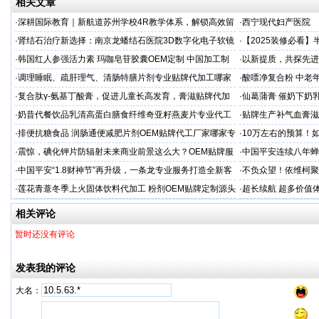
相关文章
·
深耕国际教育｜新航道苏州学校4R教学体系，解锁高效留
·
西宁现代妇产医院
学备考之路
·
肾结石治疗新选择：南京龙蟠结石医院3D数字化电子软镜
·
【2025装修必看
保肾取石术
你省下3万冤枉钱！
·
韩国红人参强活力素 玛咖皂苷胶囊OEM定制 中国加工制
·
以新提质，共探先进
造商
·
调理睡眠、疏肝理气、清肠特膳片剂专业贴牌代加工哪家
·
酸嘌净复合粉 中老年
专业
·
复合肽γ-氨基丁酸膏，促进儿童长高发育，膏滋贴牌代加
·
仙葛蒲膏 催奶下奶
工厂家
家
·
奶昔代餐饮品乳清高蛋白膳食纤维奇亚籽燕麦片专业代工
·
贴牌生产补气血膏滋
厂家
·
排便抗糖食品 润肠通便减肥片剂OEM贴牌代工厂家哪家专
·
10万左右的预算！
业
·
震惊，碘化钾片防辐射未来商业前景这么大？OEM贴牌服
·
中国平安连续八年蝉联B
务商
品牌"
·
中国平安“1.8财神节”再升级，一条龙专业服务打造全新客
·
不负众望！依维柯聚星
户体验
·
莲花青薏冬季上火固体饮料代加工 粉剂OEM贴牌定制源头
·
超长续航 超多价值
工厂
车多用
相关评论
暂时还没有评论
发表我的评论
大名：