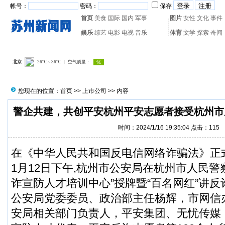
帐号：
密码：
保存
首页
美食
国际
国内
军事
图片
女性
文化
事件
娱乐
综艺
电影
电视
音乐
体育
文学
探索
奇闻
热门搜索：
网页游戏
火箭
您现在的位置：
首页
>>
上市公司
>> 内容
警企共建，共创平安杭州平安志愿者接受杭州市
时间：2024/1/16 19:35:04 点击：
115
在《中华人民共和国反电信网络诈骗法》正
1月12日下午,杭州市公安局在杭州市人民警
诈宣防人才培训中心”授牌暨“百名网红”讲
公安局党委委员、政治部主任杨辉，市网信
安局相关部门负责人，平安集团、无忧传媒