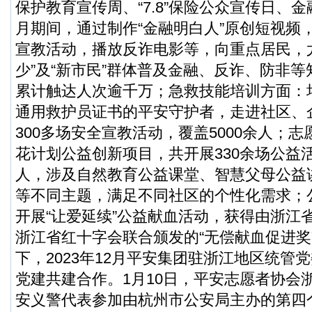
保护教育宣传周、“7.8”保险公众宣传日、
月期间，通过制作“金融明白人”原创短视频
宣教活动，播放反诈电影等，向重点居民，
少”及“新市民”群体普及金融、反诈、防非
累计触达人次逾千万；急救技能培训方面：
通用救护员证书的平安守护者，走进社区、
300多场安全宣教活动，覆盖5000余人；
花计划公益创新项目，共开展330余场公益活
人，涉及自然教育公益课堂、智慧父母公益
等不同主题，满足不同社区的个性化需求；
开展“让爱延续”公益献血活动，获得由浙江
浙江省红十字会联合颁发的“无偿献血促进奖
下，2023年12月平安集团驻浙江地区统管
党建共建合作。1月10日，平安志愿者协会
安义警代表参加由杭州市公安局主办的第四