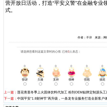
营开放日活动，打造“平安义警”在金融专业
式。
作者：不详 来源：网
请选择您看到这篇文章时的心情: 已有
0
人表态：
0
0
0
0
0
0
惊讶
欠揍
支持
很棒
愤怒
搞笑
上一篇：
莲花青薏冬季上火固体饮料代加工 粉剂OEM贴牌定制源头工
下一篇：
中国平安“1.8财神节”再升级，一条龙专业服务打造全新客户