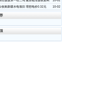
份控股股东一石二鸟 减资梳理股权架构
10-02
收购新疆水电项目 理想电价0.32元
10-02
荐
顶