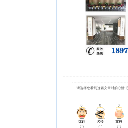
请选择您看到这篇文章时的心情: 
0
0
0
惊讶
欠揍
支持