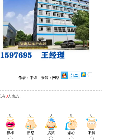
作者：不详 来源：网络
已有
0
人表态：
0
0
0
0
0
很棒
愤怒
搞笑
恶心
不解