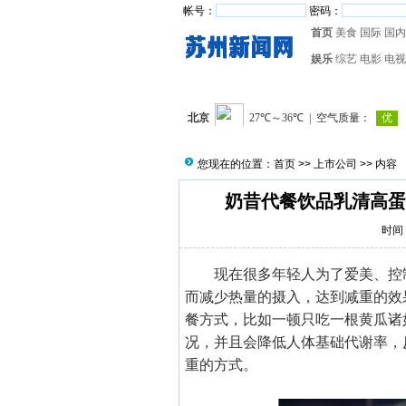
帐号：
密码：
首页
美食
国际
国内
娱乐
综艺
电影
电视
您现在的位置：
首页
>>
上市公司
>> 内容
奶昔代餐饮品乳清高蛋
时间：
现在很多年轻人为了爱美、控
而减少热量的摄入，达到减重的效
餐方式，比如一顿只吃一根黄瓜诸
况，并且会降低人体基础代谢率，
重的方式。