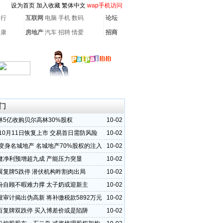
设为首页
加入收藏
繁体中文
wap手机访问
银行
互联网
电脑
手机
数码
论坛
健康
房地产
汽车
招聘
情爱
招商
门
林5亿收购贝尔高林30%股权
10-02
10月11日恢复上市 交易首日需防风险
10-02
源变身名城地产 名城地产70%股权的注入
10-02
健净利预增超九成 产能压力突显
10-02
展复牌5跌停 潜伏机构昨割肉出局
10-02
份自顾不暇难力撑 太子奶或迎新主
10-02
被审计揭出伪高新 将补缴税款5892万元
10-02
百复牌双跌停 买入博差价或是陷阱
10-02