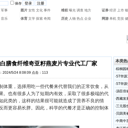
保存
军事
图片
女性
文化
事件
维权
曝光
调查
地方
证券
经济
上市
音乐
体育
文学
探索
奇闻
历史
人物
热点
企业
网游
单机
竞技
热门搜索：
网页游戏
火箭球赛
热门音乐
2011世界杯
亚运会
黄海军演
本类热
白膳食纤维奇亚籽燕麦片专业代工厂家
·
棕榈园
2024/5/24 8:08:09 点击：
113
·
ST华源
·
ST华
制体重，选择用吃一些代餐来代替我们的正常饮食，从
·
汤臣倍
果。也有很多人为了短期内有效，采取了很多极端的代
·
西藏发
如此类的，这样的结果很可能就造成了营养不良的情
·
三元股
反而更容易长胖。因此，科学的代餐才是正确的控制体
·
贝因美
·
中商中