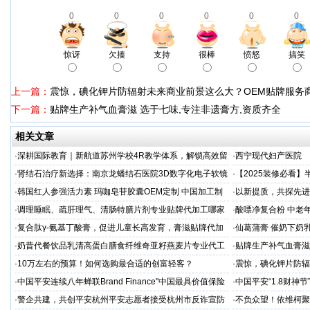
0
0
0
0
0
0
惊讶
欠揍
支持
很棒
愤怒
搞笑
上一篇：
震惊，碘化钾片防辐射未来商业前景这么大？OEM贴牌服务
下一篇：
贴牌生产补气血膏滋 选于七味,专注非遗膏方,资质齐全
相关文章
·
深耕国际教育｜新航道苏州学校4R教学体系，解锁高效留
·
西宁现代妇产医院
学备考之路
·
肾结石治疗新选择：南京龙蟠结石医院3D数字化电子软镜
·
【2025装修必看
保肾取石术
你省下3万冤枉钱！
·
韩国红人参强活力素 玛咖皂苷胶囊OEM定制 中国加工制
·
以新提质，共探先进
造商
·
调理睡眠、疏肝理气、清肠特膳片剂专业贴牌代加工哪家
·
酸嘌净复合粉 中老年
专业
·
复合肽γ-氨基丁酸膏，促进儿童长高发育，膏滋贴牌代加
·
仙葛蒲膏 催奶下奶
工厂家
家
·
奶昔代餐饮品乳清高蛋白膳食纤维奇亚籽燕麦片专业代工
·
贴牌生产补气血膏滋
厂家
·
10万左右的预算！如何选购最合适的创富轻客？
·
震惊，碘化钾片防辐
务商
·
中国平安连续八年蝉联Brand Finance"中国最具价值保险
·
中国平安“1.8财神
品牌"
户体验
·
警企共建，共创平安杭州平安志愿者接受杭州市反诈宣防
·
不负众望！依维柯聚星