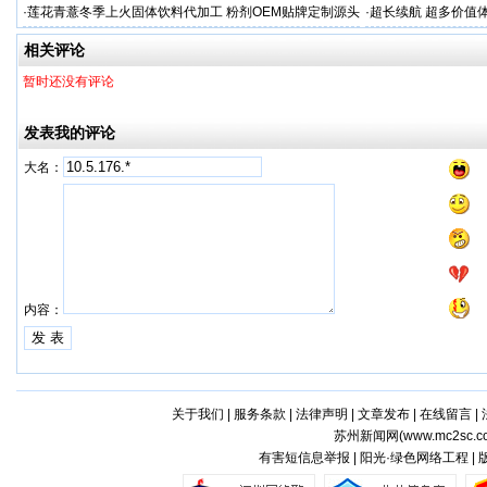
人才专项培训
·
莲花青薏冬季上火固体饮料代加工 粉剂OEM贴牌定制源头
·
超长续航 超多价值
工厂
车多用
相关评论
暂时还没有评论
发表我的评论
大名：
内容：
关于我们
|
服务条款
|
法律声明
|
文章发布
|
在线留言
|
苏州新闻网(
www.mc2sc.c
有害短信息举报 | 阳光·绿色网络工程 |