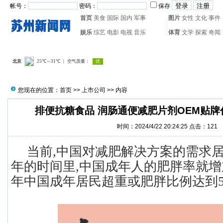
帐号：
密码：
保存
首页
美食
国际
国内
军事
图片
女性
文化
事件
娱乐
综艺
电影
电视
音乐
体育
文学
探索
奇闻
热门搜索：
网页游戏
火箭
您现在的位置：
首页
>>
上市公司
>> 内容
排便抗糖食品 润肠通便减肥片剂OEM贴
时间：2024/4/22 20:24:25 点击：
121
当前,中国对减肥解决方案的需求居
年的时间里,中国成年人的肥胖率就增加
年中国成年居民超重或肥胖比例达到50