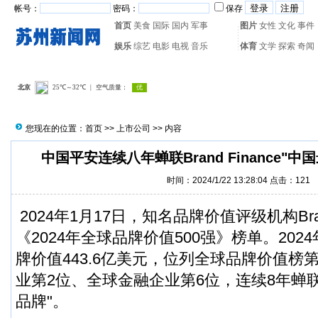
帐号：
密码：
保存
首页
美食
国际
国内
军事
图片
女性
文化
事件
娱乐
综艺
电影
电视
音乐
体育
文学
探索
奇闻
热门搜索：
网页游戏
火箭
您现在的位置：
首页
>>
上市公司
>> 内容
中国平安连续八年蝉联Brand Finance"
时间：2024/1/22 13:28:04 点击：
121
2024年1月17日，知名品牌价值评级机构Brand
《2024年全球品牌价值500强》榜单。20
牌价值443.6亿美元，位列全球品牌价值榜
业第2位、全球金融企业第6位，连续8年蝉
品牌"。