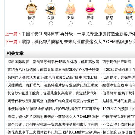
0
0
0
0
0
0
惊讶
欠揍
支持
很棒
愤怒
搞笑
上一篇：
中国平安“1.8财神节”再升级，一条龙专业服务打造全新客户
下一篇：
震惊，碘化钾片防辐射未来商业前景这么大？OEM贴牌服务
相关文章
·
深耕国际教育｜新航道苏州学校4R教学体系，解锁高效留
·
西宁现代妇产医院
学备考之路
·
肾结石治疗新选择：南京龙蟠结石医院3D数字化电子软镜
·
【2025装修必看
保肾取石术
你省下3万冤枉钱！
·
韩国红人参强活力素 玛咖皂苷胶囊OEM定制 中国加工制
·
以新提质，共探先进
造商
·
调理睡眠、疏肝理气、清肠特膳片剂专业贴牌代加工哪家
·
酸嘌净复合粉 中老年
专业
·
复合肽γ-氨基丁酸膏，促进儿童长高发育，膏滋贴牌代加
·
仙葛蒲膏 催奶下奶
工厂家
家
·
奶昔代餐饮品乳清高蛋白膳食纤维奇亚籽燕麦片专业代工
·
贴牌生产补气血膏滋
厂家
·
排便抗糖食品 润肠通便减肥片剂OEM贴牌代工厂家哪家专
·
10万左右的预算！
业
·
震惊，碘化钾片防辐射未来商业前景这么大？OEM贴牌服
·
中国平安“1.8财神
务商
户体验
·
警企共建，共创平安杭州平安志愿者接受杭州市反诈宣防
·
不负众望！依维柯聚星
人才专项培训
·
莲花青薏冬季上火固体饮料代加工 粉剂OEM贴牌定制源头
·
超长续航 超多价值