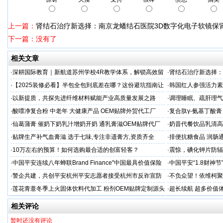
上一篇：
肾结石治疗新选择：南京龙蟠结石医院3D数字化电子软镜保
下一篇：没有了
相关文章
·
深耕国际教育｜新航道苏州学校4R教学体系，解锁高效留
·
肾结石治疗新选择：
学备考之路
保肾取石术
·
【2025装修必看】半包全包到底差在哪？这份避坑指南让
·
韩国红人参强活力素
你省下3万冤枉钱！
造商
·
以新提质，共探先进纤维材料赋能产业高质量发展之路
·
调理睡眠、疏肝理气
专业
·
酸嘌净复合粉 中老年 大健康产品 OEM贴牌外贸代工厂
·
复合肽γ-氨基丁酸
工厂家
·
仙葛蒲膏 催奶下奶乳汁增奶开奶 通乳膏滋OEM贴牌代厂
·
奶昔代餐饮品乳清高
家
厂家
·
贴牌生产补气血膏滋 选于七味,专注非遗膏方,资质齐全
·
排便抗糖食品 润肠
业
·
10万左右的预算！如何选购最合适的创富轻客？
·
震惊，碘化钾片防辐
务商
·
中国平安连续八年蝉联Brand Finance"中国最具价值保险
·
中国平安“1.8财神
品牌"
户体验
·
警企共建，共创平安杭州平安志愿者接受杭州市反诈宣防
·
不负众望！依维柯聚星
人才专项培训
·
莲花青薏冬季上火固体饮料代加工 粉剂OEM贴牌定制源头
·
超长续航 超多价值
工厂
车多用
相关评论
暂时还没有评论