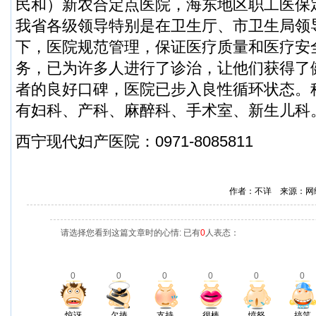
民和）新农合定点医院，海东地区职工医保
我省各级领导特别是在卫生厅、市卫生局领
下，医院规范管理，保证医疗质量和医疗安
务，已为许多人进行了诊治，让他们获得了
者的良好口碑，医院已步入良性循环状态。
有妇科、产科、麻醉科、手术室、新生儿科
西宁现代妇产医院：0971-8085811
作者：不详 来源：网
请选择您看到这篇文章时的心情: 已有
0
人表态：
0
0
0
0
0
0
惊讶
欠揍
支持
很棒
愤怒
搞笑