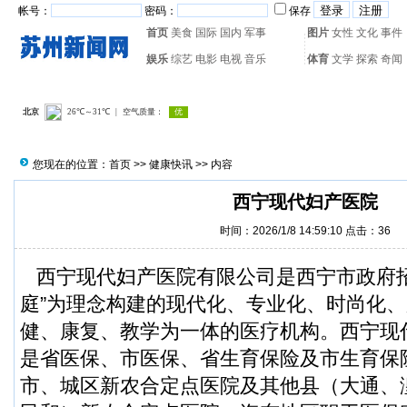
帐号：
密码：
保存
首页
美食
国际
国内
军事
图片
女性
文化
事件
娱乐
综艺
电影
电视
音乐
体育
文学
探索
奇闻
热门搜索：
网页游戏
火箭
您现在的位置：
首页
>>
健康快讯
>> 内容
西宁现代妇产医院
时间：2026/1/8 14:59:10 点击：
36
西宁现代妇产医院有限公司是西宁市政府招
庭”为理念构建的现代化、专业化、时尚化
健、康复、教学为一体的医疗机构。西宁现
是省医保、市医保、省生育保险及市生育保
市、城区新农合定点医院及其他县（大通、