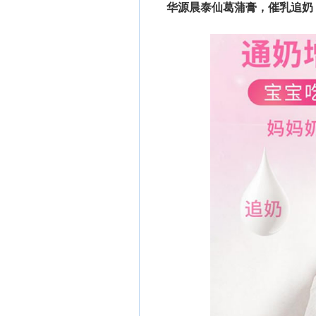
华源晨泰仙葛蒲膏，催乳追奶