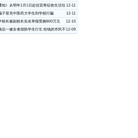
通知》从明年1月1日起信宜将征收生活垃
12-11
费
骗子冒充中医药大学生到学校行骗
12-11
学校长被副校长实名举报受贿800万元
12-10
场后一健全者假扮学生行乞 给钱的市民不
12-09