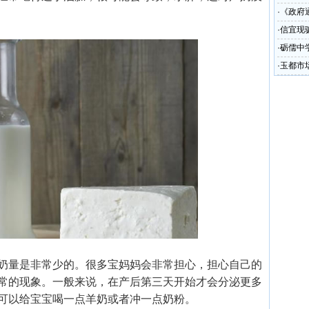
·
《政府
圾处理
·
信宜现
·
砺儒中
·
玉都市
少
奶量是非常少的。很多宝妈妈会非常担心，担心自己的
常的现象。一般来说，在产后第三天开始才会分泌更多
可以给宝宝喝一点羊奶或者冲一点奶粉。