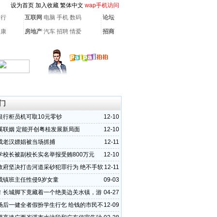
设为首页
加入收藏
繁体中文
wap手机访问
银行
互联网
电脑
手机
数码
论坛
健康
房地产
汽车
招聘
情爱
招商
门
银行柜员机可取10元零钞
12-10
溪联姻 定能开创粤桂发展新局面
12-10
成老汉嫖娼被当场抓捕
12-11
学校长被副校长实名举报受贿800万元
12-10
政府坚决打击河道采砂犯罪行为 绝不手软
12-11
成镇班主任性侵9岁女童
09-03
！长城脚下竟藏着一个绝美边关水镇，游
04-27
速速收藏！
场后一健全者假扮学生行乞 给钱的市民不
12-09