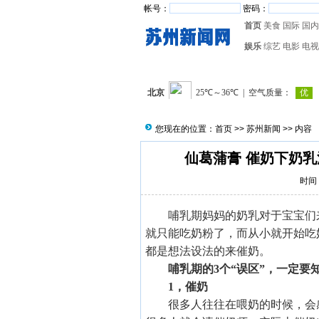
帐号：
密码：
首页
美食
国际
国内
娱乐
综艺
电影
电视
您现在的位置：
首页
>>
苏州新闻
>> 内容
仙葛蒲膏 催奶下奶乳
时间：
哺乳期妈妈的奶乳对于宝宝们
就只能吃奶粉了，而从小就开始吃
都是想法设法的来催奶。
哺乳期的3个“误区”，一定要
1，催奶
很多人往往在喂奶的时候，会