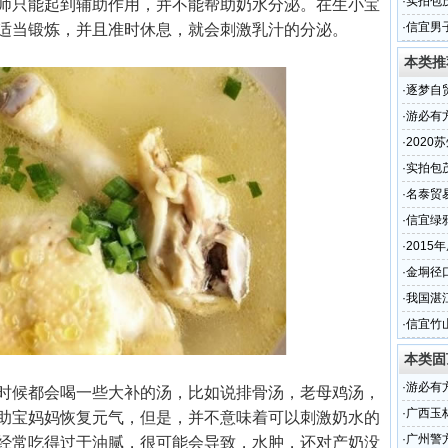
少
·
实拍包
师只能起到辅助作用，并不能帮助奶水分泌。在生小宝
段的现
·
信宜男
适当锻炼，并且准时休息，就会刺激乳汁的分泌。
本类推
·
逐梦自贸
业苏州
·
游必有
馆”
·
202
·
实拍包
段的现
·
名泰贸
名
·
信宜绿
·
2015
的交通
·
金垌径
·
我国湛
·
信宜竹
本类固
·
游必有
时候都会喝一些大补的汤，比如说排骨汤，老母鸡汤，
馆”
·
广西玉
助宝妈妈恢复元气，但是，并不意味着可以刺激奶水的
·
广州警
经常吃得过于油腻，很可能会导致，水肿，还对产奶没