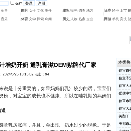
保存
军事
图片
女性
文化
事件
维权
曝光
调查
地方
证券
经济
上市
音乐
体育
文学
探索
奇闻
历史
人物
热点
企业
网游
单机
竞技
热门搜索：
网页游戏
火箭球赛
热门音乐
2011世界杯
亚运会
黄海军演
本类热
汁增奶开奶 通乳膏滋OEM贴牌代厂家
·
信宜市
2024/6/25 18:15:02 点击：
94
·
信宜岑
·
信宜大
来说是十分重要的，如果妈妈们乳汁较少的话，宝宝们
·
砺儒中
奶粉，对宝宝的成长也不健康。所以在哺乳期的妈妈们
·
信宜市
·
信宜大
知道
·
美翻了
玩攻略
·
玉都市
感觉乳房胀痛，并且，会出现，奶水过少的现象。于是