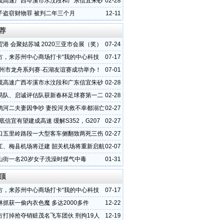
茂高速广西岑溪市水汶段和广东信宜朱砂
02-28
状
子盗窃财物罪 被判二年三个月
12-11
荐
港 会聚姑苏城 2020三亚市会展（奖）
07-24
推介会圆满收官
方，来苏州中心商场打卡“我的中心科技
07-17
0苏州市龙舟系列赛·石湖友谊赛成功举办！
07-01
茂高速广西岑溪市水汶段和广东信宜朱砂
02-28
状
易队、启诚评估队获新春杯足球赛第一二
02-28
鸦河二夫妻因争吵 妻投河夫救不幸都溺亡
02-27
年底信宜有望建成高速 缓解S352，G207
02-27
压
口五里岭路段一大型客车侧翻致两死三伤
02-27
江、梅县机场将迁建 韶关机场将重新启航
02-07
山街一名20岁女子洗澡时煤气中毒
01-31
顶
方，来苏州中心商场打卡“我的中心科技
07-17
林抓获一偷内衣色魔 多达2000多件
12-22
方打掉抢夺销赃茂名飞车团伙 刑拘19人
12-19