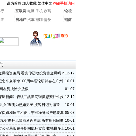
设为首页
加入收藏
繁体中文
wap手机访问
银行
互联网
电脑
手机
数码
论坛
健康
房地产
汽车
招聘
情爱
招商
门
金属投资骗局 看完你还敢投资贵金属吗？
12-17
纪念辛亥革命100周年理论研讨会在广州
10-01
的网友赞成除夕放假
01-07
深层新闻》否认二战期间强征慰安妇性奴
12-12
失足女”查明为已婚男子 接客日记为编造
10-01
岁保姆和雇主相爱，宁可净身出户也要离
05-08
“纳沙”携狂风暴雨逼近粤琼 所有船只回港
10-01
市公安局长在任期间疯狂卖官 收钱最多上
10-01