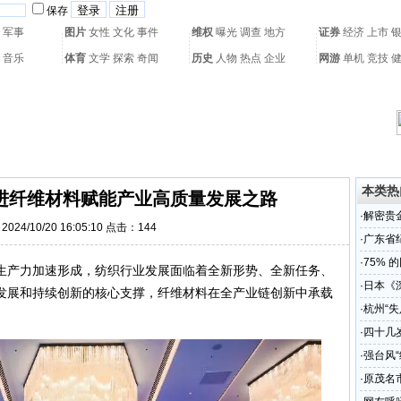
保存
军事
图片
女性
文化
事件
维权
曝光
调查
地方
证券
经济
上市
音乐
体育
文学
探索
奇闻
历史
人物
热点
企业
网游
单机
竞技
热门搜索：
网页游戏
火箭球赛
热门音乐
2011世界杯
亚运会
黄海军演
本类热
进纤维材料赋能产业高质量发展之路
·
解密贵
024/10/20 16:05:10 点击：
144
·
广东省
召开
·
75% 
生产力加速形成，纺织行业发展面临着全新形势、全新任务、
·
日本《
发展和持续创新的核心支撑，纤维材料在全产业链创新中承载
历史
·
杭州“
·
四十几
婚！
·
强台风
避风
·
原茂名