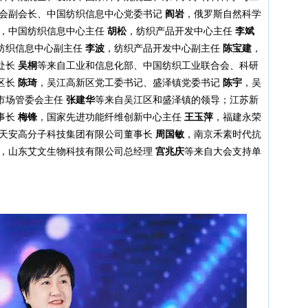
会副会长、中国纺织信息中心党委书记
阎岩
，俄罗斯自然科学
，中国纺织信息中心主任
胡松
，纺织产品开发中心主任
李斌
纺织信息中心副主任
李波
，纺织产品开发中心副主任
陈宝建
，
处长
吴桐
等来自工业和信息化部、中国纺织工业联合会、科研
区长
陈琦
，吴江高新区党工委书记、盛泽镇党委书记
陈宇
，吴
市场管委会主任
张建华
等来自吴江区和盛泽镇的领导；江苏新
事长
梅锋
，国家先进功能纤维创新中心主任
王玉萍
，福建永荣
天安高分子科技集团有限公司董事长
周国敏
，南京禾素时代抗
，山东艾文生物科技有限公司总经理
宫兆庆
等来自大会支持单