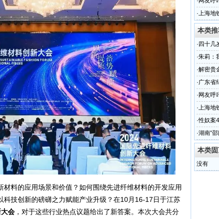
百万
·
网友呼
·
上海地
本类推
·
四十几
婚！
·
朱莉：
·
解密贵
·
广东省
召开
·
网友呼
·
上海地
·
性奴案
图
·
湖南“
本类固
没有
新材料的应用场景和价值？如何围绕先进纤维材料的开发应用
科技创新的磅礴之力赋能产业升级？在10月16-17日于江苏
新大会
，对于这些行业热点议题给出了新答案。本次大会共分