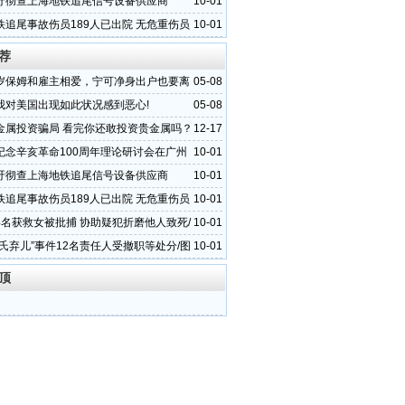
吁彻查上海地铁追尾信号设备供应商
10-01
铁追尾事故伤员189人已出院 无危重伤员
10-01
荐
岁保姆和雇主相爱，宁可净身出户也要离
05-08
我对美国出现如此状况感到恶心!
05-08
金属投资骗局 看完你还敢投资贵金属吗？
12-17
纪念辛亥革命100周年理论研讨会在广州
10-01
吁彻查上海地铁追尾信号设备供应商
10-01
铁追尾事故伤员189人已出院 无危重伤员
10-01
4名获救女被批捕 协助疑犯折磨他人致死/
10-01
邵氏弃儿”事件12名责任人受撤职等处分/图
10-01
顶