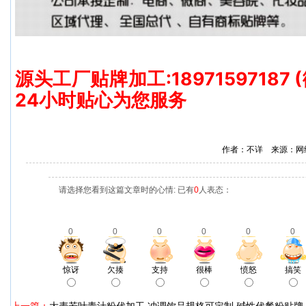
源头工厂贴牌加工:18971597187
24小时贴心为您服务
作者：不详 来源：网
请选择您看到这篇文章时的心情: 已有
0
人表态：
0
0
0
0
0
0
惊讶
欠揍
支持
很棒
愤怒
搞笑