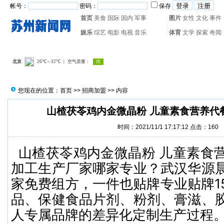
帐号：
密码：
保存
首页
美食
国际
国内
军事
图片
女性
文化
事件
娱乐
综艺
电影
电视
音乐
体育
文学
探索
奇闻
热门搜索：
网页游戏
火箭
您现在的位置：
首页
>>
招商加盟
>> 内容
山楂茯苓鸡内金微晶粉 儿童素食营养代
时间：2021/11/1 17:17:12 点击：
160
山楂茯苓鸡内金微晶粉 儿童素食
加工生产厂家哪家专业？武汉华源
家免费组方，一件也贴牌专业贴牌1
品、保健食品片剂、粉剂、膏滋、
人专属品牌的差异化定制生产过程