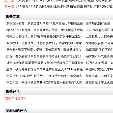
上一篇：
大麦若叶青汁粉代加工 冲调饮品规格可定制 碱性代餐粉贴牌
下一篇：
特膳食品抗性糊精粉固体饮料+动植物提取粉剂片剂贴牌代加
相关文章
·
深耕国际教育｜新航道苏州学校4R教学体系，解锁高效留
·
西宁现代妇产医院
学备考之路
·
肾结石治疗新选择：南京龙蟠结石医院3D数字化电子软镜
·
【2025装修必看
保肾取石术
你省下3万冤枉钱！
·
韩国红人参强活力素 玛咖皂苷胶囊OEM定制 中国加工制
·
以新提质，共探先进
造商
·
调理睡眠、疏肝理气、清肠特膳片剂专业贴牌代加工哪家
·
酸嘌净复合粉 中老年
专业
·
复合肽γ-氨基丁酸膏，促进儿童长高发育，膏滋贴牌代加
·
仙葛蒲膏 催奶下奶
工厂家
家
·
奶昔代餐饮品乳清高蛋白膳食纤维奇亚籽燕麦片专业代工
·
贴牌生产补气血膏滋
厂家
·
排便抗糖食品 润肠通便减肥片剂OEM贴牌代工厂家哪家专
·
10万左右的预算！
业
·
震惊，碘化钾片防辐射未来商业前景这么大？OEM贴牌服
·
中国平安连续八年蝉联B
务商
品牌"
·
中国平安“1.8财神节”再升级，一条龙专业服务打造全新客
·
警企共建，共创平安
户体验
人才专项培训
·
不负众望！依维柯聚星荣获“2023年度第一推荐轻客”大奖
·
莲花青薏冬季上火固
工厂
相关评论
暂时还没有评论
发表我的评论