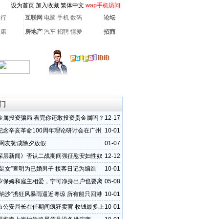
设为首页
加入收藏
繁体中文
wap手机访问
银行
互联网
电脑
手机
数码
论坛
健康
房地产
汽车
招聘
情爱
招商
门
金属投资骗局 看完你还敢投资贵金属吗？
12-17
纪念辛亥革命100周年理论研讨会在广州
10-01
的网友赞成除夕放假
01-07
深层新闻》否认二战期间强征慰安妇性奴
12-12
失足女”查明为已婚男子 接客日记为编造
10-01
岁保姆和雇主相爱，宁可净身出户也要离
05-08
“纳沙”携狂风暴雨逼近粤琼 所有船只回港
10-01
市公安局长在任期间疯狂卖官 收钱最多上
10-01