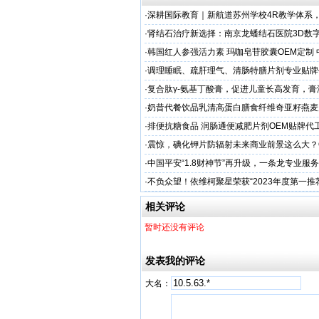
·
深耕国际教育｜新航道苏州学校4R教学体系
学备考之路
·
肾结石治疗新选择：南京龙蟠结石医院3D数
保肾取石术
·
韩国红人参强活力素 玛咖皂苷胶囊OEM定制
造商
·
调理睡眠、疏肝理气、清肠特膳片剂专业贴牌
专业
·
复合肽γ-氨基丁酸膏，促进儿童长高发育，膏
工厂家
·
奶昔代餐饮品乳清高蛋白膳食纤维奇亚籽燕麦
厂家
·
排便抗糖食品 润肠通便减肥片剂OEM贴牌代
业
·
震惊，碘化钾片防辐射未来商业前景这么大？
务商
·
中国平安“1.8财神节”再升级，一条龙专业服
户体验
·
不负众望！依维柯聚星荣获“2023年度第一推
相关评论
暂时还没有评论
发表我的评论
大名：