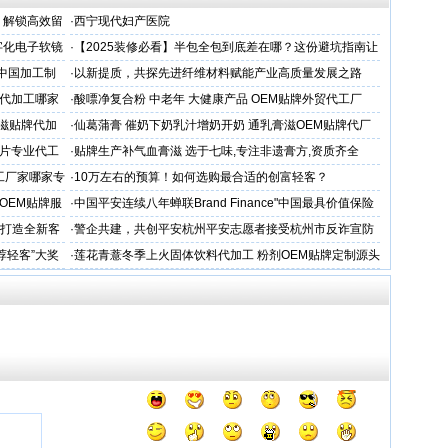
，解锁高效留
·
西宁现代妇产医院
字化电子软镜
·
【2025装修必看】半包全包到底差在哪？这份避坑指南让
你省下3万冤枉钱！
 中国加工制
·
以新提质，共探先进纤维材料赋能产业高质量发展之路
代加工哪家
·
酸嘌净复合粉 中老年 大健康产品 OEM贴牌外贸代工厂
滋贴牌代加
·
仙葛蒲膏 催奶下奶乳汁增奶开奶 通乳膏滋OEM贴牌代厂
家
片专业代工
·
贴牌生产补气血膏滋 选于七味,专注非遗膏方,资质齐全
工厂家哪家专
·
10万左右的预算！如何选购最合适的创富轻客？
OEM贴牌服
·
中国平安连续八年蝉联Brand Finance"中国最具价值保险
品牌"
务打造全新客
·
警企共建，共创平安杭州平安志愿者接受杭州市反诈宣防
人才专项培训
荐轻客”大奖
·
莲花青薏冬季上火固体饮料代加工 粉剂OEM贴牌定制源头
工厂