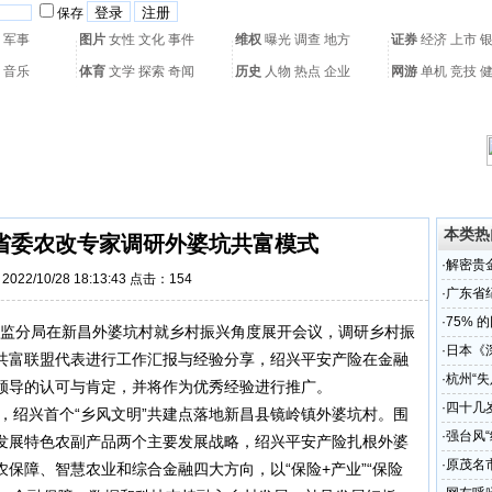
保存
军事
图片
女性
文化
事件
维权
曝光
调查
地方
证券
经济
上市
音乐
体育
文学
探索
奇闻
历史
人物
热点
企业
网游
单机
竞技
热门搜索：
网页游戏
火箭球赛
热门音乐
2011世界杯
亚运会
黄海军演
本类热
省委农改专家调研外婆坑共富模式
·
解密贵
022/10/28 18:13:43 点击：
154
·
广东省
召开
·
75% 
监分局在新昌外婆坑村就乡村振兴角度展开会议，调研乡村振
·
日本《
共富联盟代表进行工作汇报与经验分享，绍兴平安产险在金融
历史
·
杭州“
领导的认可与肯定，并将作为优秀经验进行推广。
·
四十几
，绍兴首个“乡风文明”共建点落地新昌县镜岭镇外婆坑村。围
婚！
·
强台风
发展特色农副产品两个主要发展战略，绍兴平安产险扎根外婆
避风
·
原茂名
保障、智慧农业和综合金融四大方向，以“保险+产业”“保险