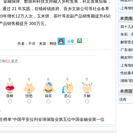
百万
·
网友呼
资源、金融保障、数据和科技支持融入乡村发展，补足发展短板，
·
上海地
通过 21 年实践，在镜岭镇政府、吾乡文旅公司等社会各界
0年增长12万人次，玉米饼、茶叶等农副产品销售额提升450
本类推
产品销售额提升 300万元。
·
四十几
婚！
·
朱莉：
·
解密贵
作者：不详 来源：网络
·
广东省
召开
·
网友呼
已有
0
人表态：
·
上海地
·
性奴案
0
0
0
0
0
图
·
湖南“
本类固
很棒
愤怒
搞笑
恶心
不解
没有
行
佳雇主榜单”中国平安位列全球保险业第五位中国金融业第一位