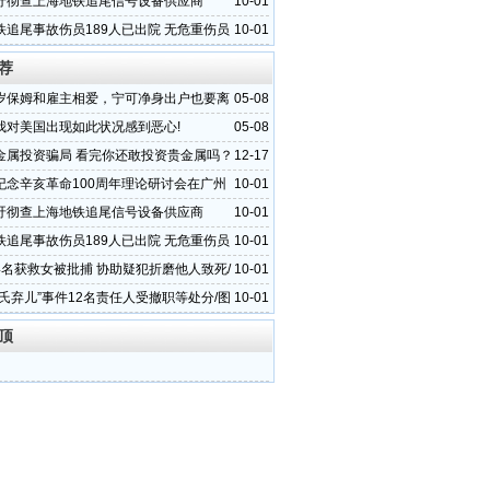
吁彻查上海地铁追尾信号设备供应商
10-01
铁追尾事故伤员189人已出院 无危重伤员
10-01
荐
岁保姆和雇主相爱，宁可净身出户也要离
05-08
我对美国出现如此状况感到恶心!
05-08
金属投资骗局 看完你还敢投资贵金属吗？
12-17
纪念辛亥革命100周年理论研讨会在广州
10-01
吁彻查上海地铁追尾信号设备供应商
10-01
铁追尾事故伤员189人已出院 无危重伤员
10-01
4名获救女被批捕 协助疑犯折磨他人致死/
10-01
邵氏弃儿”事件12名责任人受撤职等处分/图
10-01
顶