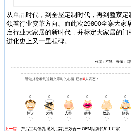
从单品时代，到全屋定制时代，再到整家定
领着行业变革方向。而此次29800全案大
启行业大家居的新时代，并标定大家居的门
进化史上又一里程碑。
作者：不详 来源：网
请选择您看到这篇文章时的心情: 已有
0
人表态：
0
0
0
0
0
0
惊讶
欠揍
支持
很棒
愤怒
搞笑
上一篇：
产后宝马催乳 通乳 追乳三效合一 OEM贴牌代加工厂家