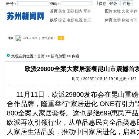
帐号：
密码：
保存
首页
美食
国际
国内
军事
图片
女性
文化
事件
娱乐
综艺
电影
电视
音乐
体育
文学
探索
奇闻
热门搜索：
网页游戏
火箭
您现在的位置：
首页
>>
招商加盟
>> 内容
欧派29800全案大家居套餐昆山市震撼首
时间：2023/11/15 19:19:19 点击：
151
11月11日，欧派29800发布会在昆山重
合作品牌，隆重举行“家居进化 ONE有引力
800全案大家居套餐。这也是继699惠民产
欧派再次引领行业，从单品惠民向全品类惠
人家居生活品质，推动中国家居进化，启幕