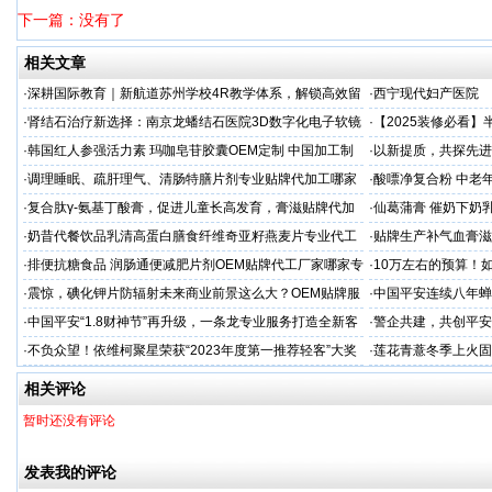
下一篇：没有了
相关文章
·
深耕国际教育｜新航道苏州学校4R教学体系，解锁高效留
·
西宁现代妇产医院
学备考之路
·
肾结石治疗新选择：南京龙蟠结石医院3D数字化电子软镜
·
【2025装修必看
保肾取石术
你省下3万冤枉钱！
·
韩国红人参强活力素 玛咖皂苷胶囊OEM定制 中国加工制
·
以新提质，共探先进
造商
·
调理睡眠、疏肝理气、清肠特膳片剂专业贴牌代加工哪家
·
酸嘌净复合粉 中老年
专业
·
复合肽γ-氨基丁酸膏，促进儿童长高发育，膏滋贴牌代加
·
仙葛蒲膏 催奶下奶
工厂家
家
·
奶昔代餐饮品乳清高蛋白膳食纤维奇亚籽燕麦片专业代工
·
贴牌生产补气血膏滋
厂家
·
排便抗糖食品 润肠通便减肥片剂OEM贴牌代工厂家哪家专
·
10万左右的预算！
业
·
震惊，碘化钾片防辐射未来商业前景这么大？OEM贴牌服
·
中国平安连续八年蝉联B
务商
品牌"
·
中国平安“1.8财神节”再升级，一条龙专业服务打造全新客
·
警企共建，共创平安
户体验
人才专项培训
·
不负众望！依维柯聚星荣获“2023年度第一推荐轻客”大奖
·
莲花青薏冬季上火固
工厂
相关评论
暂时还没有评论
发表我的评论