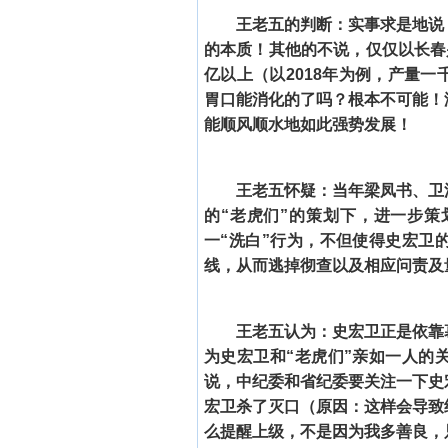
王老五的判断：实事求是地说
的本质！其他的不说，仅仅以长春
亿以上（以2018年为例，产量
胃口能消化的了吗？根本不可能！
能顺风顺水地如此强势发展！
王老五怀疑：当年梁凤书、卫
的“老虎们”的策划下，进一步策
一“洗白”行为，不但使得史宏卫
线，从而逃掉彻查以及相应问责及
王老五认为：史宏卫正是依靠
为史宏卫和“老虎们”亲如一人的
说，中纪委和省纪委要关注一下史
宏卫杀了灭口（原因：这样会导致
么提醒上级，不是因为我多善良，