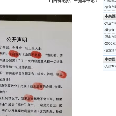
居民生
山西省纪委、王拥军书记：
·
《山西
越黑！”
·
信宜市
志指引
本类推
·
六运车
·
爆信宜
·
茂名市
·
2000
量被泄
·
信宜清
本类固
·
六运车