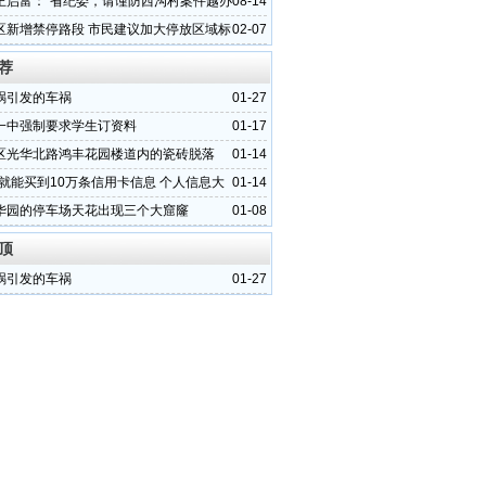
活
王启富：“省纪委，请谨防西沟村案件越办
08-14
》
区新增禁停路段 市民建议加大停放区域标
02-07
荐
祸引发的车祸
01-27
一中强制要求学生订资料
01-17
区光华北路鸿丰花园楼道内的瓷砖脱落
01-14
元就能买到10万条信用卡信息 个人信息大
01-14
华园的停车场天花出现三个大窟窿
01-08
顶
祸引发的车祸
01-27