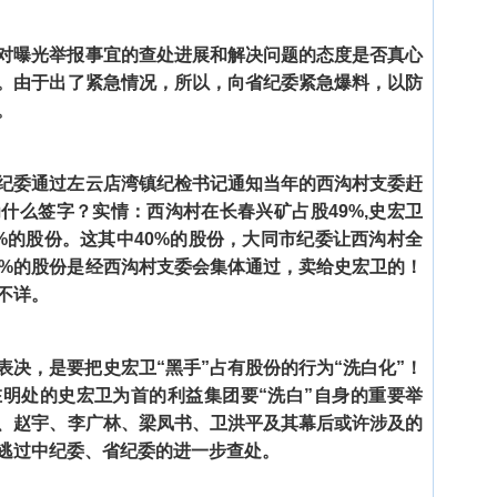
对曝光举报事宜的查处进展和解决问题的态度是否真心
。由于出了紧急情况，所以，向省纪委紧急爆料，以防
。
纪委通过左云店湾镇纪检书记通知当年的西沟村支委赶
什么签字？实情：西沟村在长春兴矿占股49%,史宏卫
%的股份。这其中40%的股份，大同市纪委让西沟村全
0%的股份是经西沟村支委会集体通过，卖给史宏卫的！
不详。
表决，是要把史宏卫“黑手”占有股份的行为“洗白化”！
明处的史宏卫为首的利益集团要“洗白”自身的重要举
子、赵宇、李广林、梁凤书、卫洪平及其幕后或许涉及的
将逃过中纪委、省纪委的进一步查处。