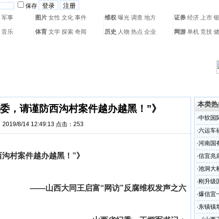
保存
军事
图片
女性
文化
事件
维权
曝光
调查
地方
证券
经济
上市
音乐
体育
文学
探索
奇闻
历史
人物
热点
企业
网游
单机
竞技
热门搜索：
网页游戏
火箭球赛
热门音乐
2011世界杯
亚运会
黄海军演
本类热
纪委，请谨防西沟村案件越办越黑！”》
·
中软国
019/8/14 12:49:13 点击：
253
领转型升
·
六运车
·
河南国
西沟村案件越办越黑！”》
亟待理
·
信宜兆
差甚远
·
池洞大
·
刚升级
——山西大同王启富“网访”反腐维权发声之六
部对此
·
爆信宜
·
东镇镇