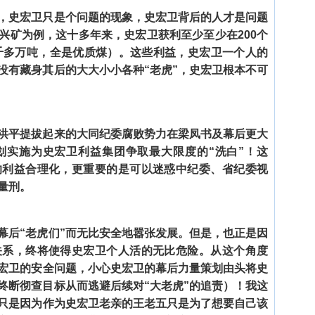
，史宏卫只是个问题的现象，史宏卫背后的人才是问题
兴矿为例，这十多年来，史宏卫获利至少至少在200个
一千多万吨，全是优质煤）。这些利益，史宏卫一个人的
没有藏身其后的大大小小各种“老虎”，史宏卫根本不可
洪平提拔起来的大同纪委腐败势力在梁凤书及幕后更大
划实施为史宏卫利益集团争取最大限度的“洗白”！这
的利益合理化，更重要的是可以迷惑中纪委、省纪委视
量刑。
幕后“老虎们”而无比安全地嚣张发展。但是，也正是因
关系，终将使得史宏卫个人活的无比危险。从这个角度
宏卫的安全问题，小心史宏卫的幕后力量策划由头将史
终断彻查目标从而逃避后续对“大老虎”的追责）！我这
只是因为作为史宏卫老亲的王老五只是为了想要自己该