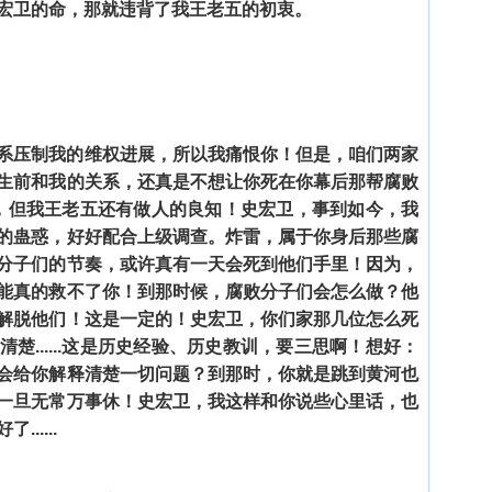
宏卫的命，那就违背了我王老五的初衷。
系压制我的维权进展，所以我痛恨你！但是，咱们两家
生前和我的关系，还真是不想让你死在你幕后那帮腐败
心不古，但我王老五还有做人的良知！史宏卫，事到如今，我
的蛊惑，好好配合上级调查。炸雷，属于你身后那些腐
分子们的节奏，或许真有一天会死到他们手里！因为，
能真的救不了你！到那时候，腐败分子们会怎么做？他
解脱他们！这是一定的！史宏卫，你们家那几位怎么死
楚......这是历史经验、历史教训，要三思啊！想好：
会给你解释清楚一切问题？到那时，你就是跳到黄河也
一旦无常万事休！史宏卫，我这样和你说些心里话，也
.....