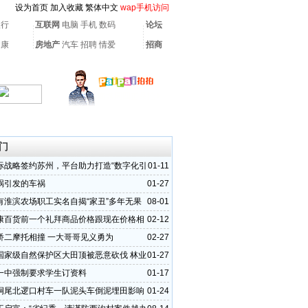
设为首页
加入收藏
繁体中文
wap手机访问
银行
互联网
电脑
手机
数码
论坛
健康
房地产
汽车
招聘
情爱
招商
门
际战略签约苏州，平台助力打造“数字化引
01-11
级”标杆城市
祸引发的车祸
01-27
有淮滨农场职工实名自揭“家丑”多年无果
08-01
清真相
康百货前一个礼拜商品价格跟现在价格相
02-12
桥二摩托相撞 一大哥哥见义勇为
02-27
国家级自然保护区大田顶被恶意砍伐 林业
01-27
不重视
一中强制要求学生订资料
01-17
垌尾北逻口村车一队泥头车倒泥埋田影响
01-24