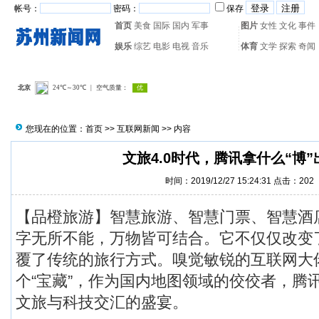
帐号：
密码：
保存
首页
美食
国际
国内
军事
图片
女性
文化
事件
娱乐
综艺
电影
电视
音乐
体育
文学
探索
奇闻
热门搜索：
网页游戏
火箭
您现在的位置：
首页
>>
互联网新闻
>> 内容
文旅4.0时代，腾讯拿什么“博
时间：2019/12/27 15:24:31 点击：
202
【品橙旅游】智慧旅游、智慧门票、智慧酒店
字无所不能，万物皆可结合。它不仅仅改变
覆了传统的旅行方式。嗅觉敏锐的互联网大
个“宝藏”，作为国内地图领域的佼佼者，腾
文旅与科技交汇的盛宴。