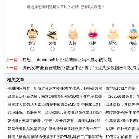
请选择您看到这篇文章时的心情: 已有
0
人表态：
0
0
0
0
0
0
惊讶
欠揍
支持
很棒
愤怒
搞笑
上一篇：
易思、phpcmsv9后台登陆验证码不显示的问题
下一篇：
腾讯发布全新智慧医疗数据中台 携手行业共探数据应用发展
相关文章
·
深耕国际教育｜新航道苏州学校4R教学体系，解锁高效留
·
西宁现代妇产医院
学备考之路
·
肾结石治疗新选择：南京龙蟠结石医院3D数字化电子软镜
·
【2025装修必看
保肾取石术
你省下3万冤枉钱！
·
韩国红人参强活力素 玛咖皂苷胶囊OEM定制 中国加工制
·
以新提质，共探先进
造商
·
调理睡眠、疏肝理气、清肠特膳片剂专业贴牌代加工哪家
·
酸嘌净复合粉 中老年
专业
·
复合肽γ-氨基丁酸膏，促进儿童长高发育，膏滋贴牌代加
·
仙葛蒲膏 催奶下奶
工厂家
家
·
奶昔代餐饮品乳清高蛋白膳食纤维奇亚籽燕麦片专业代工
·
贴牌生产补气血膏滋
厂家
·
排便抗糖食品 润肠通便减肥片剂OEM贴牌代工厂家哪家专
·
10万左右的预算！