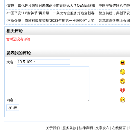
业
·
震惊，碘化钾片防辐射未来商业前景这么大？OEM贴牌服
·
中国平安连续八年蝉联B
务商
品牌"
·
中国平安“1.8财神节”再升级，一条龙专业服务打造全新客
·
警企共建，共创平安
户体验
人才专项培训
·
不负众望！依维柯聚星荣获“2023年度第一推荐轻客”大奖
·
莲花青薏冬季上火固
工厂
相关评论
暂时还没有评论
发表我的评论
大名：
内容：
关于我们
|
服务条款
|
法律声明
|
文章发布
|
在线留言
|