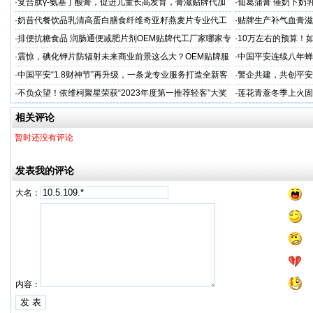
专业
·
复合肽γ-氨基丁酸膏，促进儿童长高发育，膏滋贴牌代加
·
仙葛蒲膏 催奶下奶
工厂家
家
·
奶昔代餐饮品乳清高蛋白膳食纤维奇亚籽燕麦片专业代工
·
贴牌生产补气血膏滋
厂家
·
排便抗糖食品 润肠通便减肥片剂OEM贴牌代工厂家哪家专
·
10万左右的预算！
业
·
震惊，碘化钾片防辐射未来商业前景这么大？OEM贴牌服
·
中国平安连续八年蝉联B
务商
品牌"
·
中国平安“1.8财神节”再升级，一条龙专业服务打造全新客
·
警企共建，共创平安
户体验
人才专项培训
·
不负众望！依维柯聚星荣获“2023年度第一推荐轻客”大奖
·
莲花青薏冬季上火固
工厂
相关评论
暂时还没有评论
发表我的评论
大名：
内容：