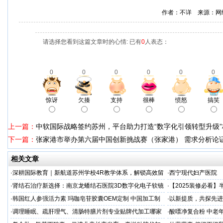
作者：不详 来源：网
请选择您看到这篇文章时的心情: 已有
0
人表态：
0
0
0
0
0
0
惊讶
欠揍
支持
很棒
愤怒
搞笑
上一篇：
中软国际战略签约苏州，平台助力打造“数字化引领转型升级
下一篇：
张家港市举办第六届中国创新挑战赛（张家港） 需求分析论
相关文章
·
深耕国际教育｜新航道苏州学校4R教学体系，解锁高效留
·
西宁现代妇产医院
学备考之路
·
肾结石治疗新选择：南京龙蟠结石医院3D数字化电子软镜
·
【2025装修必看
保肾取石术
你省下3万冤枉钱！
·
韩国红人参强活力素 玛咖皂苷胶囊OEM定制 中国加工制
·
以新提质，共探先进
造商
·
调理睡眠、疏肝理气、清肠特膳片剂专业贴牌代加工哪家
·
酸嘌净复合粉 中老年