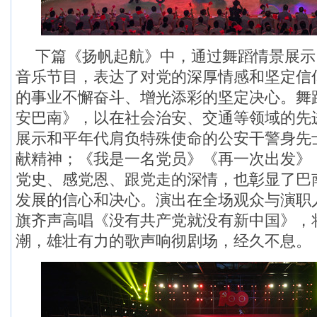
下篇《扬帆起航》中，
通过舞蹈情景展示
音乐节目，表达了对党的深厚情感和坚定信
的事业不懈奋斗、增光添彩的坚定决心。
舞
安巴南》，以在社会治安、交通等领域的先
展示和平年代肩负特殊使命的公安干警身先
献精神；《我是一名党员》《再一次出发》
党史、感党恩、跟党走的深情，也彰显了
巴
发展的信心和决心
。演出
在
全场观众与演职
旗
齐声高唱《没有共产党就没有新中国》，
潮，雄壮有力的歌声响彻剧场，经久不息。