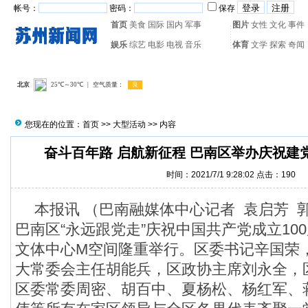
帐号：
密码：
保存
首页
美食
国际
国内
军事
图片
女性
文化
事件
娱乐
综艺
电影
电视
音乐
体育
文学
探索
奇闻
热门搜索：
网页游戏
火箭
您现在的位置：
首页
>>
大型活动
>> 内容
奋斗百年路 启航新征程 巴南区举办庆祝建党
时间：2021/7/1 9:28:02 点击：
190
本报讯 （巴南融媒体中心记者 袁启芳 郭
巴南区“永远跟党走”庆祝中国共产党成立10
文体中心M空间隆重举行。区委书记辛国荣
大常委会主任胡能兵，区政协主席刘永全，
区委常委周密、胡百中、夏杨松、杨红军、