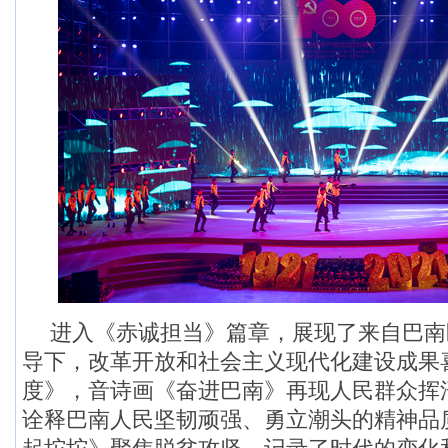
进入《赤诚担当》篇章，展现了来自巴南
导下，
改革开放和社会主义现代化建设成果
度》，音诗画《奋进巴南》再现人民群众挥
诠释巴南人民坚韧顽强、勇立潮头的精神品