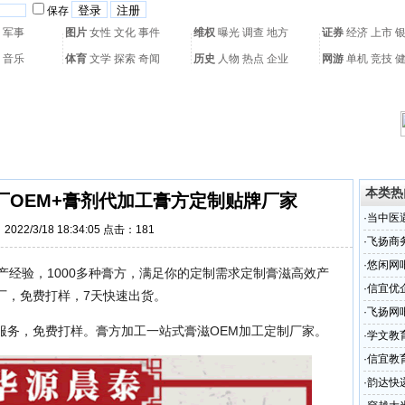
保存
军事
图片
女性
文化
事件
维权
曝光
调查
地方
证券
经济
上市
音乐
体育
文学
探索
奇闻
历史
人物
热点
企业
网游
单机
竞技
热门搜索：
网页游戏
火箭球赛
热门音乐
2011世界杯
亚运会
黄海军演
本类热
厂OEM+膏剂代加工膏方定制贴牌厂家
·
当中医
022/3/18 18:34:05 点击：
181
工智能
·
飞扬商
·
悠闲网
产经验，1000多种膏方，满足你的定制需求定制膏滋高效产
·
信宜优
厂，免费打样，7天快速出货。
·
飞扬网
服务，免费打样。膏方加工一站式膏滋OEM加工定制厂家。
·
学文教
·
信宜教
·
韵达快