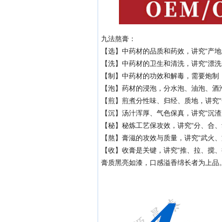
九法熬膏：
【选】中药材的品质和药效，讲究“产地
【洗】中药材的卫生和清洗，讲究“漂洗
【制】中药材的功效和解毒，需要炮制，
【泡】药材的浸泡，分水泡、油泡、酒泡
【煎】煎煮分性味、归经、质地，讲究“
【沉】汤汁浑厚、气色保真，讲究“沉渣
【秘】秘炼工艺保攻效，讲究“分、合、
【熬】膏滋的攻效与质量，讲究“武火、文
【收】收膏是关键，讲究“推、拉、搅
膏质黑亮如漆，口感溢香绵长者为上品