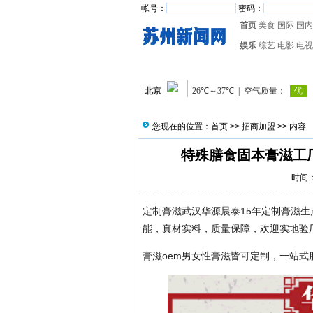
帐号：
密码：
首页
美食
国际
国内
娱乐
综艺
电影
电视
您现在的位置：
首页
>>
招商加盟
>> 内容
特殊膳食固本膏滋工
时间：2
定制膏滋武汉华源晨泰15年定制膏滋生
能，真材实料，质量保障，欢迎实地验
膏滋oem男女性膏滋皆可定制，一站式