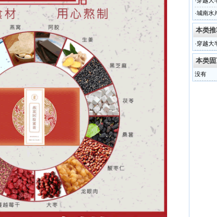
·
穿越大
·
城南水
本类推
·
穿越大
本类固
没有