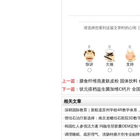
请选择您看到这篇文章时的心情: 
0
0
0
惊讶
欠揍
支持
上一篇：
膳食纤维燕麦麸皮粉 固体饮料 
下一篇：
状元搭档益生菌加维C钙片 全
相关文章
·
深耕国际教育｜新航道苏州学校4R教学体系
学备考之路
·
肾结石治疗新选择：南京龙蟠结石医院3D数
保肾取石术
·
韩国红人参强活力素 玛咖皂苷胶囊OEM定制
造商
·
调理睡眠、疏肝理气、清肠特膳片剂专业贴牌