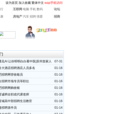
设为首页
加入收藏
繁体中文
wap手机访问
银行
互联网
电脑
手机
数码
论坛
健康
房地产
汽车
招聘
情爱
招商
门
遇见AI 让你明明白白看中医|苏州首家人
07-31
中医诊所开业啦！
务大酒店招聘酒店人员多名
01-16
吧招聘网管收银员
01-16
企招聘市场专员等职位
01-16
吧招聘网购收银
01-16
育诚聘全职或代课老师
01-16
育城高中部招聘生活教官
01-16
递招聘派件员
01-14