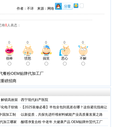
作者：不详 来源：网络
已有
0
人表态：
0
0
0
0
0
很棒
愤怒
搞笑
恶心
不解
代餐粉OEM贴牌代加工厂
国重磅招商
，解锁高效留
·
西宁现代妇产医院
字化电子软镜
·
【2025装修必看】半包全包到底差在哪？这份避坑指南让
你省下3万冤枉钱！
 中国加工制
·
以新提质，共探先进纤维材料赋能产业高质量发展之路
代加工哪家
·
酸嘌净复合粉 中老年 大健康产品 OEM贴牌外贸代工厂