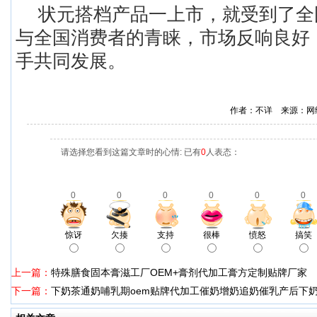
状元搭档产品一上市，就受到了全
与全国消费者的青睐，市场反响良好
手共同发展。
作者：不详 来源：网
请选择您看到这篇文章时的心情: 已有
0
人表态：
0
0
0
0
0
0
惊讶
欠揍
支持
很棒
愤怒
搞笑
上一篇：
特殊膳食固本膏滋工厂OEM+膏剂代加工膏方定制贴牌厂家
下一篇：
下奶茶通奶哺乳期oem贴牌代加工催奶增奶追奶催乳产后下