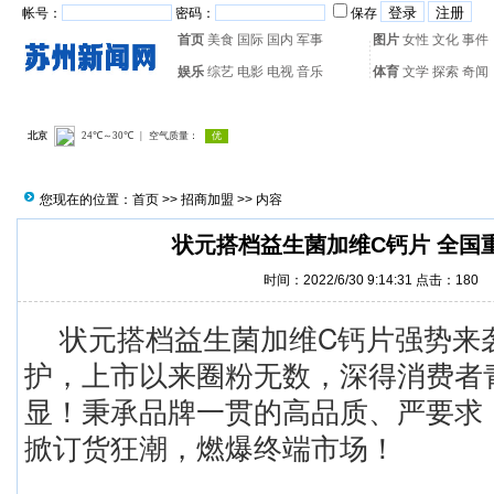
帐号：
密码：
保存
首页
美食
国际
国内
军事
图片
女性
文化
事件
娱乐
综艺
电影
电视
音乐
体育
文学
探索
奇闻
热门搜索：
网页游戏
火箭
您现在的位置：
首页
>>
招商加盟
>> 内容
状元搭档益生菌加维C钙片 全国
时间：2022/6/30 9:14:31 点击：
180
状元搭档益生菌加维C钙片强势来
护，上市以来圈粉无数，深得消费者
显！秉承品牌一贯的高品质、严要求
掀订货狂潮，燃爆终端市场！