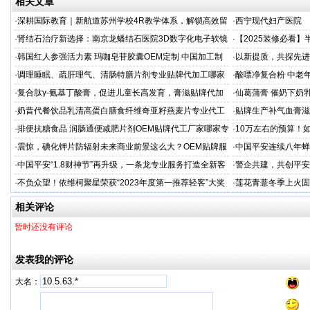
相关文章
·
深耕国际教育｜新航道苏州学校4R教学体系，解锁高效留
·
西宁现代妇产医院
学备考之路
·
肾结石治疗新选择：南京龙蟠结石医院3D数字化电子软镜
·
【2025装修必看
保肾取石术
你省下3万冤枉钱！
·
韩国红人参强活力素 玛咖皂苷胶囊OEM定制 中国加工制
·
以新提质，共探先进
造商
·
调理睡眠、疏肝理气、清肠特膳片剂专业贴牌代加工哪家
·
酸嘌净复合粉 中老年
专业
·
复合肽γ-氨基丁酸膏，促进儿童长高发育，膏滋贴牌代加
·
仙葛蒲膏 催奶下奶
工厂家
家
·
奶昔代餐饮品乳清高蛋白膳食纤维奇亚籽燕麦片专业代工
·
贴牌生产补气血膏滋
厂家
·
排便抗糖食品 润肠通便减肥片剂OEM贴牌代工厂家哪家专
·
10万左右的预算！
业
·
震惊，碘化钾片防辐射未来商业前景这么大？OEM贴牌服
·
中国平安连续八年蝉联B
务商
品牌"
·
中国平安“1.8财神节”再升级，一条龙专业服务打造全新客
·
警企共建，共创平安
户体验
人才专项培训
·
不负众望！依维柯聚星荣获“2023年度第一推荐轻客”大奖
·
莲花青薏冬季上火固
工厂
相关评论
暂时还没有评论
发表我的评论
大名：