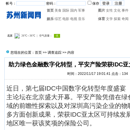
帐号：
密码：
保存
首页
美食
国际
国内
军事
图片
女性
文化
事件
娱乐
综艺
电影
电视
音乐
体育
文学
探索
奇闻
热门搜索：
网页游戏
火箭
您现在的位置：
首页
>>
调查追踪
>> 内容
助力绿色金融数字化转型，平安产险荣获IDC
时间：2022/11/17 19:01:41 点击：
134
近日，第七届IDC中国数字化转型年度盛宴（IDC
主论坛在北京盛大开幕。平安产险凭借在绿
域的前瞻性探索以及对深圳高污染企业的物
多方面创新成果，荣获IDC亚太区可持续发
地区唯一获该奖项的保险公司。