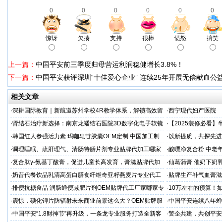
0
0
0
0
0
0
惊讶
欠揍
支持
很棒
愤怒
搞笑
上一篇：
中国平安前三季度归母营运利润稳健增长3.8%！
下一篇：
中国平安获评深圳“十佳爱心企业” 连续25年开展无偿献血公
相关文章
·
深耕国际教育｜新航道苏州学校4R教学体系，解锁高效留
·
西宁现代妇产医院
学备考之路
·
肾结石治疗新选择：南京龙蟠结石医院3D数字化电子软镜
·
【2025装修必看
保肾取石术
你省下3万冤枉钱！
·
韩国红人参强活力素 玛咖皂苷胶囊OEM定制 中国加工制
·
以新提质，共探先进
造商
·
调理睡眠、疏肝理气、清肠特膳片剂专业贴牌代加工哪家
·
酸嘌净复合粉 中老年
专业
·
复合肽γ-氨基丁酸膏，促进儿童长高发育，膏滋贴牌代加
·
仙葛蒲膏 催奶下奶
工厂家
家
·
奶昔代餐饮品乳清高蛋白膳食纤维奇亚籽燕麦片专业代工
·
贴牌生产补气血膏滋
厂家
·
排便抗糖食品 润肠通便减肥片剂OEM贴牌代工厂家哪家专
·
10万左右的预算！
业
·
震惊，碘化钾片防辐射未来商业前景这么大？OEM贴牌服
·
中国平安连续八年蝉联B
务商
品牌"
·
中国平安“1.8财神节”再升级，一条龙专业服务打造全新客
·
警企共建，共创平安