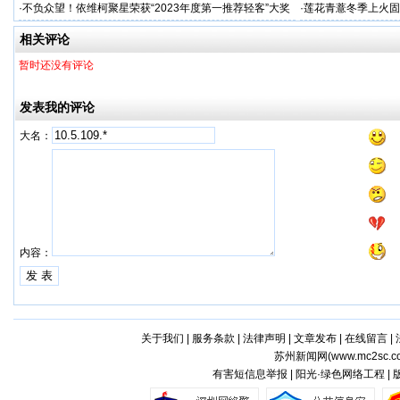
户体验
人才专项培训
·
不负众望！依维柯聚星荣获“2023年度第一推荐轻客”大奖
·
莲花青薏冬季上火固
工厂
相关评论
暂时还没有评论
发表我的评论
大名：
内容：
关于我们
|
服务条款
|
法律声明
|
文章发布
|
在线留言
|
苏州新闻网(
www.mc2sc.c
有害短信息举报 | 阳光·绿色网络工程 |