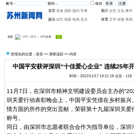
帐号：
密码：
保存
首页
美食
国际
国内
军事
图片
女性
文化
事件
娱乐
综艺
电影
电视
音乐
体育
文学
探索
奇闻
热门搜索：
网页游戏
火箭
您现在的位置：
首页
>>
调查追踪
>> 内容
中国平安获评深圳“十佳爱心企业” 连续25年
时间：2022/11/17 19:21:18 点击：
118
11月7日，在深圳市精神文明建设委员会主办的“20
圳关爱行动表彰晚会上，中国平安凭借在乡村振兴
情方面的所作的突出贡献，荣获第十九届深圳关爱行
称号。
同日，由深圳市志愿者联合会作为指导单位，深圳