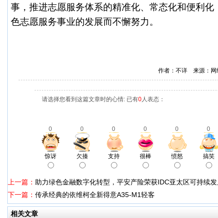
事，推进志愿服务体系的精准化、常态化和便利化
色志愿服务事业的发展而不懈努力。
作者：不详 来源：网
请选择您看到这篇文章时的心情: 已有
0
人表态：
0
0
0
0
0
0
惊讶
欠揍
支持
很棒
愤怒
搞笑
上一篇：
助力绿色金融数字化转型，平安产险荣获IDC亚太区可持续
下一篇：
传承经典的依维柯全新得意A35-M1轻客
相关文章