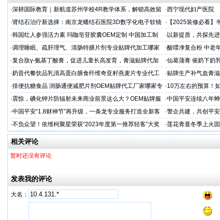
·
深耕国际教育｜新航道苏州学校4R教学体系，解锁高效留
·
西宁现代妇产医院
学备考之路
·
肾结石治疗新选择：南京龙蟠结石医院3D数字化电子软镜
·
【2025装修必看
保肾取石术
你省下3万冤枉钱！
·
韩国红人参强活力素 玛咖皂苷胶囊OEM定制 中国加工制
·
以新提质，共探先进
造商
·
调理睡眠、疏肝理气、清肠特膳片剂专业贴牌代加工哪家
·
酸嘌净复合粉 中老年
专业
·
复合肽γ-氨基丁酸膏，促进儿童长高发育，膏滋贴牌代加
·
仙葛蒲膏 催奶下奶
工厂家
家
·
奶昔代餐饮品乳清高蛋白膳食纤维奇亚籽燕麦片专业代工
·
贴牌生产补气血膏滋
厂家
·
排便抗糖食品 润肠通便减肥片剂OEM贴牌代工厂家哪家专
·
10万左右的预算！
业
·
震惊，碘化钾片防辐射未来商业前景这么大？OEM贴牌服
·
中国平安连续八年蝉联B
务商
品牌"
·
中国平安“1.8财神节”再升级，一条龙专业服务打造全新客
·
警企共建，共创平安
户体验
人才专项培训
·
不负众望！依维柯聚星荣获“2023年度第一推荐轻客”大奖
·
莲花青薏冬季上火固
工厂
相关评论
暂时还没有评论
发表我的评论
大名：