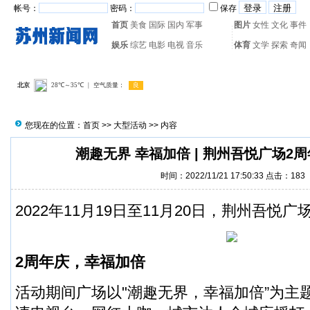
帐号：
密码：
保存
首页
美食
国际
国内
军事
图片
女性
文化
事件
娱乐
综艺
电影
电视
音乐
体育
文学
探索
奇闻
热门搜索：
网页游戏
火箭
您现在的位置：
首页
>>
大型活动
>> 内容
潮趣无界 幸福加倍 | 荆州吾悦广场2
时间：2022/11/21 17:50:33 点击：
183
2022年11月19日至11月20日，荆州吾悦
2周年庆，幸福加倍
活动期间广场以"潮趣无界，幸福加倍”为主