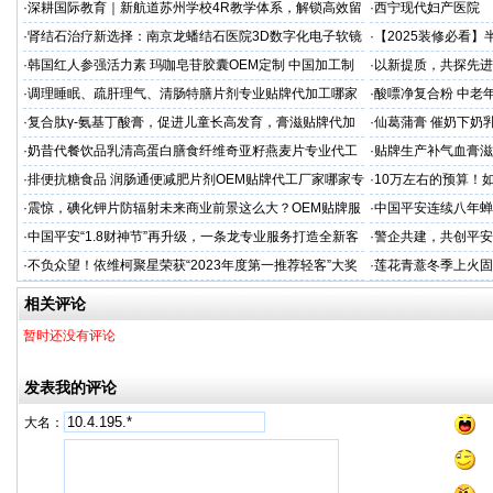
·
深耕国际教育｜新航道苏州学校4R教学体系，解锁高效留
·
西宁现代妇产医院
学备考之路
·
肾结石治疗新选择：南京龙蟠结石医院3D数字化电子软镜
·
【2025装修必看
保肾取石术
你省下3万冤枉钱！
·
韩国红人参强活力素 玛咖皂苷胶囊OEM定制 中国加工制
·
以新提质，共探先进
造商
·
调理睡眠、疏肝理气、清肠特膳片剂专业贴牌代加工哪家
·
酸嘌净复合粉 中老年
专业
·
复合肽γ-氨基丁酸膏，促进儿童长高发育，膏滋贴牌代加
·
仙葛蒲膏 催奶下奶
工厂家
家
·
奶昔代餐饮品乳清高蛋白膳食纤维奇亚籽燕麦片专业代工
·
贴牌生产补气血膏滋
厂家
·
排便抗糖食品 润肠通便减肥片剂OEM贴牌代工厂家哪家专
·
10万左右的预算！
业
·
震惊，碘化钾片防辐射未来商业前景这么大？OEM贴牌服
·
中国平安连续八年蝉联B
务商
品牌"
·
中国平安“1.8财神节”再升级，一条龙专业服务打造全新客
·
警企共建，共创平安
户体验
人才专项培训
·
不负众望！依维柯聚星荣获“2023年度第一推荐轻客”大奖
·
莲花青薏冬季上火固
工厂
相关评论
暂时还没有评论
发表我的评论
大名：