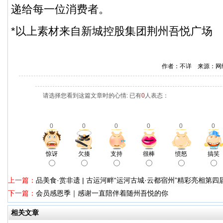
递给每一位消费者。
*以上素材来自新城控股集团荆州吾悦广场
作者：不详 来源：网
请选择您看到这篇文章时的心情: 已有
0
人表态：
0
0
0
0
0
0
惊讶
欠揍
支持
很棒
愤怒
搞笑
上一篇：
品美食·赏非遗 | 古运河畔“运河古城·云都宿州”精彩亮相第
下一篇：
会员感恩季｜感谢一直陪伴着随州吾悦的你
相关文章