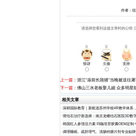
作者：信
请选择您看到这篇文章时的心情: 
0
0
0
惊讶
欠揍
支持
上一篇：
浙江“庙前长跪猪”当晚被送往
下一篇：
佛山三水老板娶儿媳 众多明星
相关文章
·
深耕国际教育｜新航道苏州学校4R教学体系
学备考之路
·
肾结石治疗新选择：南京龙蟠结石医院3D数
保肾取石术
·
韩国红人参强活力素 玛咖皂苷胶囊OEM定制
造商
·
调理睡眠、疏肝理气、清肠特膳片剂专业贴牌