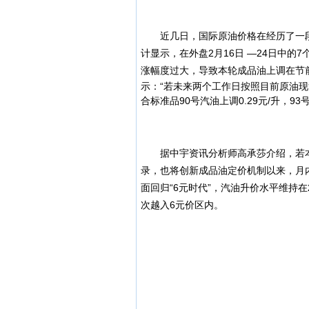
近几日，国际原油价格在经历了一段时
计显示，在外盘2月16日 —24日中的
涨幅度过大，导致本轮成品油上调在节
示：“若未来两个工作日按照目前原油现
合标准品90号汽油上调0.29元/升，93号
据中宇资讯分析师高承莎介绍，若本轮
录，也将创新成品油定价机制以来，月内
面回归“6元时代”，汽油升价水平维持在
次越入6元价区内。