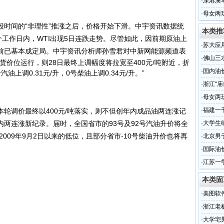
·
深港澳
馈活动
·
母女两
间的“非理性”推涨之后，价格开始下滑。中宇资讯数据统
本类推
7个工作日内，WTI出现5日连跌走势。尽管如此，因前期原油上
·
苏大应
前已基本成定局。
中宇资讯分析师孙雪君对中新网能源频道表
展支教
·
佛山三
货价位运行，则28日最终上调幅度将拉宽至400元/吨附近，折
·
国内油
汽油上调0.31元/升，0号柴油上调0.34元/升。”
·
浙江“
·
母女两
·
福建一
调价最终以400元/吨落实，则不但创年内成品油两连涨记
两连涨新纪录。届时，全国省市的93号及92号汽油升价将全
·
大学生
2009年9月2日以来的低位，且部分省市-10号柴油升价也将再
·
北京男
·
国际油
调
·
江苏一
本类固
·
美图软
·
浙江老
腾叫板每
·
大学宅