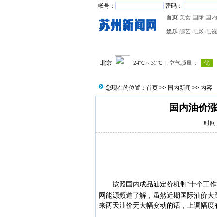
帐号：
密码：
首页
美食
国际
国内
娱乐
综艺
电影
电视
您现在的位置：
首页
>>
国内新闻
>> 内容
国内油价涨
时间：
按照国内
成品油
定价机制“十个工
网能源频道了解，虽然近期国际油价大
来两天油价无大幅变动的话，上调幅度有