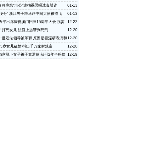
白领竟给“老公”遭拍裸照喂冰毒敲诈
01-13
大便哥” 浙江男子蹲马路中间大便被撞飞
01-13
习近平出席庆祝澳门回归15周年大会 祝贺
12-22
任职区长
手打死女儿 法庭上恳请判死刑
12-20
一批违法领导被革职 原因是看淫秽表演和
12-20
题
25岁女儿征婚 抖出千万家财炫富
12-20
酒意脱下女子裤子意泄欲 获刑2年半赔偿
12-19