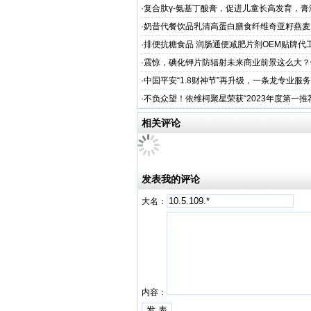
专业
·
复合肽γ-氨基丁酸膏，促进儿童长高发育，膏
工厂家
·
奶昔代餐饮品乳清高蛋白膳食纤维奇亚籽燕麦
厂家
·
排便抗糖食品 润肠通便减肥片剂OEM贴牌代
业
·
震惊，碘化钾片防辐射未来商业前景这么大？
务商
·
中国平安“1.8财神节”再升级，一条龙专业服
户体验
·
不负众望！依维柯聚星荣获“2023年度第一推
相关评论
发表我的评论
大名：
内容：