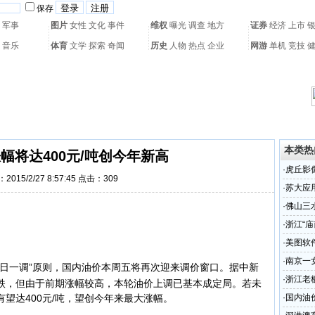
保存
军事
图片
女性
文化
事件
维权
曝光
调查
地方
证券
经济
上市
音乐
体育
文学
探索
奇闻
历史
人物
热点
企业
网游
单机
竞技
热门搜索：
网页游戏
火箭球赛
热门音乐
2011世界杯
亚运会
黄海军演
本类热
幅将达400元/吨创今年新高
·
虎丘影
2015/2/27 8:57:45 点击：
309
·
苏大应
展支教
·
佛山三
·
浙江“
·
美图软
·
南京一
作日一调”原则，国内油价本周五将再次迎来调价窗口。
据中新
·
浙江老
跌，但由于前期涨幅较高，本轮油价上调已基本成定局。若未
腾叫板每
望达400元/吨，望创今年来最大涨幅。
·
国内油