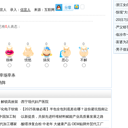
·
浙江女
宜人 录入：
信宜人
来源：互联网
·
惊现“
·
20日
已有
0
人表态：
崔世安
·
严父错
·
临汾市
贪污问
·
富婆为
0
0
0
0
0
·
男子借
2.5万
很棒
愤怒
搞笑
恶心
不解
屠宰场宰杀
助阵
，解锁高效留
·
西宁现代妇产医院
字化电子软镜
·
【2025装修必看】半包全包到底差在哪？这份避坑指南让
你省下3万冤枉钱！
 中国加工制
·
以新提质，共探先进纤维材料赋能产业高质量发展之路
代加工哪家
·
酸嘌净复合粉 中老年 大健康产品 OEM贴牌外贸代工厂