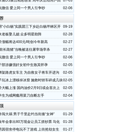
车展DS展台精彩纷呈 周年庆启动用户回
07-03
玩微信 爱上同一个男人引争吵
02-06
荐
用“小白杨”实践团三下乡赴白杨坪林区开
09-19
扶贫实践活动
水老板娶儿媳 众多明星助阵
02-28
价涨幅将达400元/吨创今年新高
02-27
庙前长跪猪”当晚被送往屠宰场宰杀
02-27
玩微信 爱上同一个男人引争吵
02-06
干部涉嫌强奸女初中生致其怀孕
02-05
绑架路虎女车主 为自救女子将车开进沟
02-05
子玩冰上漂移掉冰窟 施救时轿车碎成几块
02-05
价大幅上涨 国内油价2月9日或会首次上
02-05
学生为戒网瘾用菜刀自断左手
02-04
顶
件闯大祸 男子千里赴约当街揍“女神”
01-29
板年会拿出80万现金让员工抓钞票 马化
01-28
人派1亿
男因宿舍停电玩不了游戏 上街抢劫女生
01-27