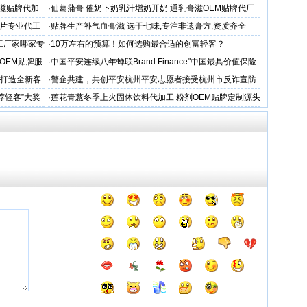
滋贴牌代加
·
仙葛蒲膏 催奶下奶乳汁增奶开奶 通乳膏滋OEM贴牌代厂
家
片专业代工
·
贴牌生产补气血膏滋 选于七味,专注非遗膏方,资质齐全
工厂家哪家专
·
10万左右的预算！如何选购最合适的创富轻客？
OEM贴牌服
·
中国平安连续八年蝉联Brand Finance"中国最具价值保险
品牌"
务打造全新客
·
警企共建，共创平安杭州平安志愿者接受杭州市反诈宣防
人才专项培训
荐轻客”大奖
·
莲花青薏冬季上火固体饮料代加工 粉剂OEM贴牌定制源头
工厂