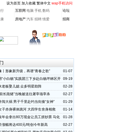
设为首页
加入收藏
繁体中文
wap手机访问
银行
互联网
电脑
手机
数码
论坛
健康
房地产
汽车
招聘
情爱
招商
门
像丨形象新升级，再谱“青春之歌”
01-07
用“小白杨”实践团三下乡赴白杨坪林区开
09-19
扶贫实践活动
水老板娶儿媳 众多明星助阵
02-28
庙前长跪猪”当晚被送往屠宰场宰杀
02-27
件闯大祸 男子千里赴约当街揍“女神”
01-29
女子赤身裸体跳河 大四学生舍身相救
01-14
板年会拿出80万现金让员工抓钞票 马化
01-28
人派1亿
价涨幅将达400元/吨创今年新高
02-27