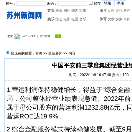
帐号：
密码：
保存
首页
美食
国际
国内
军事
图片
女性
文化
事件
娱乐
综艺
电影
电视
音乐
体育
文学
探索
奇闻
热门搜索：
网页游戏
火箭
您现在的位置：
首页
>>
企业新闻
>> 内容
中国平安前三季度集团经营业
时间：2022/11/9 16:47:48 点击：
190
1.营运利润保持稳健增长，得益于“综合金融
局，公司整体经营业绩表现急健。2022年
属于母公司股东的营运利润1232.88亿元，
营运ROE达19.9%。
2.综合金融服务模式持续稳健发展。截至9