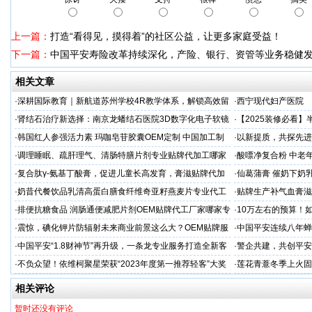
上一篇：
打造“看得见，摸得着”的社区公益，让更多家庭受益！
下一篇：
中国平安寿险改革持续深化，产险、银行、资管等业务稳健
相关文章
·
深耕国际教育｜新航道苏州学校4R教学体系，解锁高效留
·
西宁现代妇产医院
学备考之路
·
肾结石治疗新选择：南京龙蟠结石医院3D数字化电子软镜
·
【2025装修必看
保肾取石术
你省下3万冤枉钱！
·
韩国红人参强活力素 玛咖皂苷胶囊OEM定制 中国加工制
·
以新提质，共探先进
造商
·
调理睡眠、疏肝理气、清肠特膳片剂专业贴牌代加工哪家
·
酸嘌净复合粉 中老年
专业
·
复合肽γ-氨基丁酸膏，促进儿童长高发育，膏滋贴牌代加
·
仙葛蒲膏 催奶下奶
工厂家
家
·
奶昔代餐饮品乳清高蛋白膳食纤维奇亚籽燕麦片专业代工
·
贴牌生产补气血膏滋
厂家
·
排便抗糖食品 润肠通便减肥片剂OEM贴牌代工厂家哪家专
·
10万左右的预算！
业
·
震惊，碘化钾片防辐射未来商业前景这么大？OEM贴牌服
·
中国平安连续八年蝉联B
务商
品牌"
·
中国平安“1.8财神节”再升级，一条龙专业服务打造全新客
·
警企共建，共创平安
户体验
人才专项培训
·
不负众望！依维柯聚星荣获“2023年度第一推荐轻客”大奖
·
莲花青薏冬季上火固
工厂
相关评论
暂时还没有评论