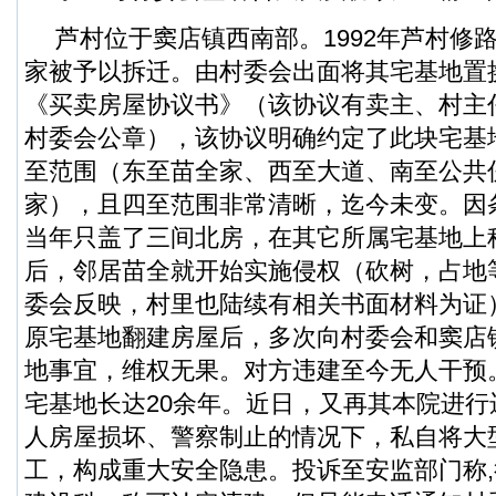
芦村位于窦店镇西南部。1992年芦村修
家被予以拆迁。由村委会出面将其宅基地置
《买卖房屋协议书》（该协议有卖主、村主
村委会公章），该协议明确约定了此块宅基
至范围（东至苗全家、西至大道、南至公共
家），且四至范围非常清晰，迄今未变。因
当年只盖了三间北房，在其它所属宅基地上
后，邻居苗全就开始实施侵权（砍树，占地
委会反映，村里也陆续有相关书面材料为证）
原宅基地翻建房屋后，多次向村委会和窦店
地事宜，维权无果。对方违建至今无人干预
宅基地长达20余年。近日，又再其本院进
人房屋损坏、警察制止的情况下，私自将大
工，构成重大安全隐患。投诉至安监部门称