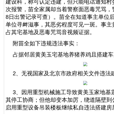
建设科，称可认定违建，但只能电话通知村
次报警，苗全家属却当着警察面恶毒咒骂，
8日出警记录可查）。苗全在知道事主单位
单位寻衅滋事，其恶劣程度可见一斑。事主
占其宅基地及恶毒咒骂音视频证据。
附苗全如下违规违法事实：
占据邻居黄美玉宅基地养猪养鸡且搭建车
2、无视国家及北京市政府相关文件违法
3、因用重型机械施工导致黄美玉家地基
其停工协商；但他却变本加厉，绕道隔壁到
启用重型设备吊装楼板继续私自违法搭建房