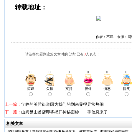
转载地址：
作者：不详 来源：网
请选择您看到这篇文章时的心情: 已有
0
人表态：
0
0
0
0
0
0
惊讶
欠揍
支持
很棒
愤怒
搞笑
上一篇：
宁静的英雅街道因为我们的到来显得异常热闹
下一篇：
山姆昆山首店即将揭开神秘面纱，一手信息来了
相关文章
·
深耕国际教育｜新航道苏州学校4R教学体系，解锁高效留
·
西宁现代妇产医院