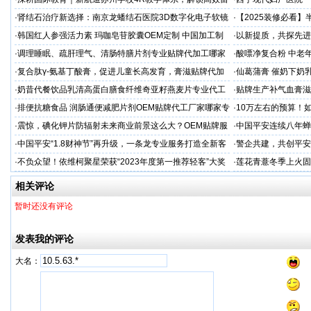
学备考之路
·
肾结石治疗新选择：南京龙蟠结石医院3D数字化电子软镜
·
【2025装修必看
保肾取石术
你省下3万冤枉钱！
·
韩国红人参强活力素 玛咖皂苷胶囊OEM定制 中国加工制
·
以新提质，共探先进
造商
·
调理睡眠、疏肝理气、清肠特膳片剂专业贴牌代加工哪家
·
酸嘌净复合粉 中老年
专业
·
复合肽γ-氨基丁酸膏，促进儿童长高发育，膏滋贴牌代加
·
仙葛蒲膏 催奶下奶
工厂家
家
·
奶昔代餐饮品乳清高蛋白膳食纤维奇亚籽燕麦片专业代工
·
贴牌生产补气血膏滋
厂家
·
排便抗糖食品 润肠通便减肥片剂OEM贴牌代工厂家哪家专
·
10万左右的预算！
业
·
震惊，碘化钾片防辐射未来商业前景这么大？OEM贴牌服
·
中国平安连续八年蝉联B
务商
品牌"
·
中国平安“1.8财神节”再升级，一条龙专业服务打造全新客
·
警企共建，共创平安
户体验
人才专项培训
·
不负众望！依维柯聚星荣获“2023年度第一推荐轻客”大奖
·
莲花青薏冬季上火固
工厂
相关评论
暂时还没有评论
发表我的评论
大名：