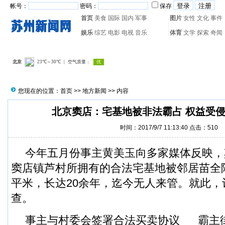
帐号：
密码：
保存
首页
美食
国际
国内
军事
图片
女性
文化
事件
娱乐
综艺
电影
电视
音乐
体育
文学
探索
奇闻
热门搜索：
网页游戏
火箭
您现在的位置：
首页
>>
地方新闻
>> 内容
北京窦店：宅基地被非法霸占 权益受
时间：2017/9/7 11:13:40 点击：
510
今年五月份事主黄美玉向多家媒体反映，
窦店镇芦村所拥有的合法宅基地被邻居苗全陆
平米，长达20余年，迄今无人来管。就此，
查。
事主与村委会签署合法买卖协议 霸主