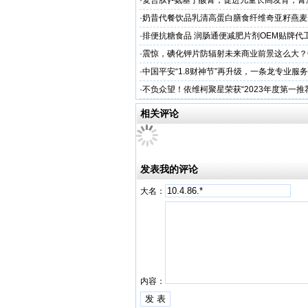
·
复合肽γ-氨基丁酸膏，促进儿童长高发育，膏
工厂家
·
奶昔代餐饮品乳清高蛋白膳食纤维奇亚籽燕麦
厂家
·
排便抗糖食品 润肠通便减肥片剂OEM贴牌代
业
·
震惊，碘化钾片防辐射未来商业前景这么大？
务商
·
中国平安“1.8财神节”再升级，一条龙专业服
户体验
·
不负众望！依维柯聚星荣获“2023年度第一推
相关评论
发表我的评论
大名：
内容：