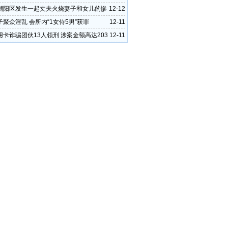
潮阳区发生一起丈夫火烧妻子和女儿的惨
12-12
聚众淫乱 会所内“1女侍5男”获罪
12-11
用卡诈骗团伙13人领刑 涉案金额高达203
12-11