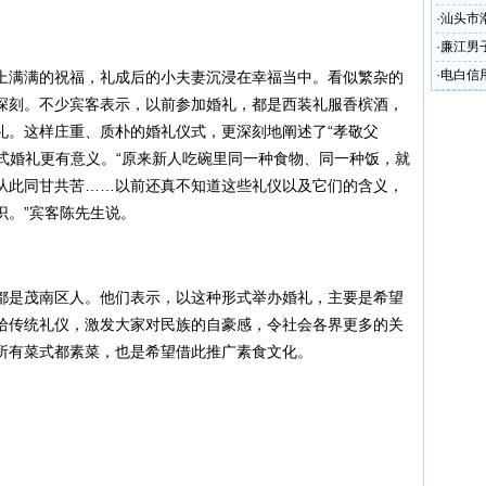
请
·
汕头市
剧
·
廉江男子
·
电白信
满满的祝福，礼成后的小夫妻沉浸在幸福当中。看似繁杂的
万元
深刻。不少宾客表示，以前参加婚礼，都是西装礼服香槟酒，
礼。这样庄重、质朴的婚礼仪式，更深刻地阐述了“孝敬父
西式婚礼更有意义。“原来新人吃碗里同一种食物、同一种饭，就
从此同甘共苦……以前还真不知道这些礼仪以及它们的含义，
识。”宾客陈先生说。
是茂南区人。他们表示，以这种形式举办婚礼，主要是希望
拾传统礼仪，激发大家对民族的自豪感，令社会各界更多的关
所有菜式都素菜，也是希望借此推广素食文化。