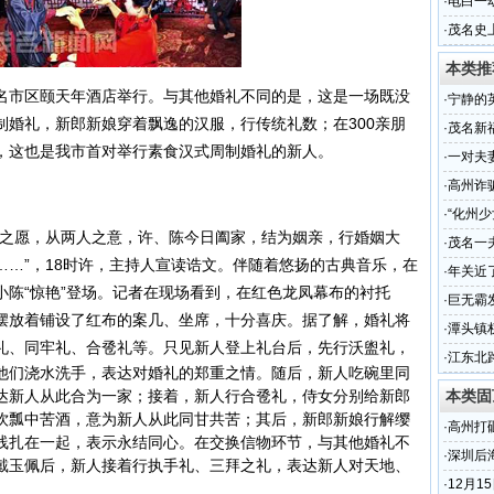
·
电白一
几万元
·
茂名史
幕式
本类推
市区颐天年酒店举行。与其他婚礼不同的是，这是一场既没
·
宁静的
制婚礼
，新郎新娘穿着飘逸的汉服，行传统礼数；在300亲朋
·
茂名新
，这也是我市首对举行素食汉式周制婚礼的新人。
·
一对夫
·
高州诈
·
“化州
之愿，从两人之意，许、陈今日阖家，结为姻亲，行婚姻大
一年
·
茂名一
…”，18时许，主持人宣读诰文。伴随着悠扬的古典音乐，在
淹死
·
年关近
小陈“惊艳”登场。记者在现场看到，在红色龙凤幕布的衬托
·
巨无霸
摆放着铺设了红布的案几、坐席，十分喜庆。据了解，婚礼将
·
潭头镇
礼、同牢礼、合卺礼等。
只见新人登上礼台后，先行沃盥礼，
·
江东北
他们浇水洗手，表达对婚礼的郑重之情。随后，新人吃碗里同
达新人从此合为一家；接着，新人行合卺礼，侍女分别给新郎
本类固
饮瓢中苦酒，意为新人从此同甘共苦；其后，新郎新娘行解缨
·
高州打
线扎在一起，表示永结同心。在交换信物环节，与其他婚礼不
·
深圳后
戴玉佩后，新人接着行执手礼、三拜之礼，表达新人对天地、
·
12月