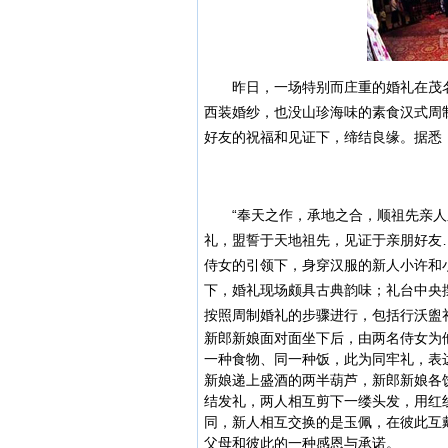
昨日，一场特别而庄重的婚礼在茂名
西装婚纱，也没山珍海味的素食
汉式周
好友的祝福和见证下，缔结良缘。据悉
“奉天之作，承地之合，顺祖先亲人
礼，盟誓于天地祖先，见证于亲朋好友…
侍女的引领下，身穿汉服的新人小许和
下，婚礼现场颇具古典韵味；礼台中央
按照周制婚礼的步骤进行，包括行沃盥
新郎新娘面对面坐下后，由两名侍女为
一种食物、同一种饭，此为同牢礼，表
新娘递上盛酒的两半葫芦，新郎新娘各
结发礼，两人相互剪下一缕头发，用红
同，新人相互交换的是玉佩，在彼此互
父母和彼此的一种感恩与承诺。