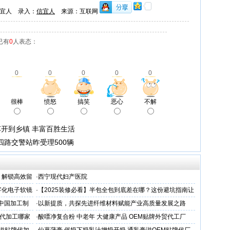
宜人 录入：
信宜人
来源：互联网
已有
0
人表态：
0
0
0
0
0
很棒
愤怒
搞笑
恶心
不解
开到乡镇 丰富百胜生活
四路交警站昨受理500辆
，解锁高效留
·
西宁现代妇产医院
字化电子软镜
·
【2025装修必看】半包全包到底差在哪？这份避坑指南让
你省下3万冤枉钱！
 中国加工制
·
以新提质，共探先进纤维材料赋能产业高质量发展之路
代加工哪家
·
酸嘌净复合粉 中老年 大健康产品 OEM贴牌外贸代工厂