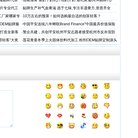
滋贴牌代加
·
仙葛蒲膏 催奶下奶乳汁增奶开奶 通乳膏滋OEM贴牌代厂
家
片专业代工
·
贴牌生产补气血膏滋 选于七味,专注非遗膏方,资质齐全
工厂家哪家专
·
10万左右的预算！如何选购最合适的创富轻客？
OEM贴牌服
·
中国平安连续八年蝉联Brand Finance"中国最具价值保险
品牌"
务打造全新客
·
警企共建，共创平安杭州平安志愿者接受杭州市反诈宣防
人才专项培训
荐轻客”大奖
·
莲花青薏冬季上火固体饮料代加工 粉剂OEM贴牌定制源头
工厂