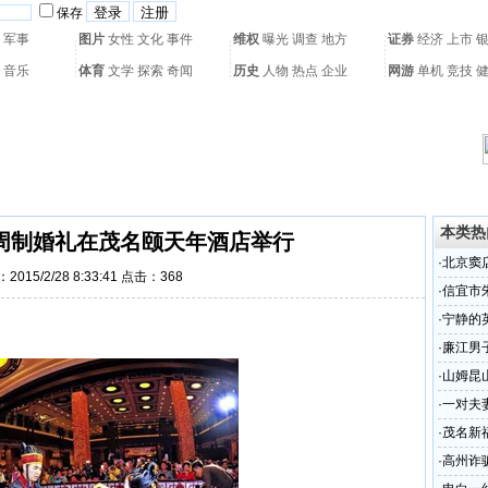
保存
军事
图片
女性
文化
事件
维权
曝光
调查
地方
证券
经济
上市
音乐
体育
文学
探索
奇闻
历史
人物
热点
企业
网游
单机
竞技
热门搜索：
网页游戏
火箭球赛
热门音乐
2011世界杯
亚运会
黄海军演
本类热
周制婚礼在茂名颐天年酒店举行
·
北京窦
2015/2/28 8:33:41 点击：
368
问津
·
信宜市
·
宁静的
·
廉江男子
·
山姆昆
·
一对夫
·
茂名新
·
高州诈