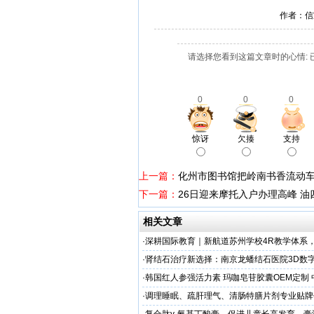
作者：信
请选择您看到这篇文章时的心情: 
0
0
0
惊讶
欠揍
支持
上一篇：
化州市图书馆把岭南书香流动车
下一篇：
26日迎来摩托入户办理高峰 油
相关文章
·
深耕国际教育｜新航道苏州学校4R教学体系
学备考之路
·
肾结石治疗新选择：南京龙蟠结石医院3D数
保肾取石术
·
韩国红人参强活力素 玛咖皂苷胶囊OEM定制
造商
·
调理睡眠、疏肝理气、清肠特膳片剂专业贴牌
专业