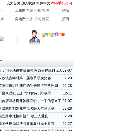
设为首页
加入收藏
繁体中文
wap手机访问
银行
互联网
电脑
手机
数码
论坛
健康
房地产
汽车
招聘
情爱
招商
门
店：宅基地被非法霸占 权益受侵缘何无人
09-07
朱砂镇古畔村第一届春节联欢比赛
02-23
英雅街道因为我们的到来显得异常热闹
02-28
聚众淫乱 会所内“1女侍5男”获罪
12-11
山首店即将揭开神秘面纱，一手信息来了
07-07
妻汉式周制婚礼在茂名颐天年酒店举行
02-28
福五路摩托撞向轿车 致三人受伤
02-28
骗团伙设局赌博包赢骗取村民十多万
02-27