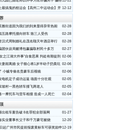
幼儿园已婚老师以怀孕为名诈骗男子 骗得
12-22
上最搞鬼的校运会【高州二中运动会】开
12-12
荐
英雅街道因为我们的到来显得异常热闹
02-28
福五路摩托撞向轿车 致三人受伤
02-28
妻汉式周制婚礼在茂名颐天年酒店举行
02-28
骗团伙设局赌博包赢骗取村民十多万
02-27
少女之江湖大件事”自食恶果 判处有期徒刑
02-06
夫妻闹离婚 女子狠心将1岁半幼子扔粪坑
02-06
了 小贼专偷名贵豪车后视镜
02-06
发电机定子成功运返 场面十分壮观
02-05
权坡村一黑色轿车撞飞两老人
02-05
路一摩托车与货车相撞 造成一人死亡
02-04
顶
砸出租车案告破 8名罪犯全部落网
01-27
海实业董事长父子和千万豪宅被烧
12-20
15日起广州市民提前报废黄标车可获奖励申
12-19