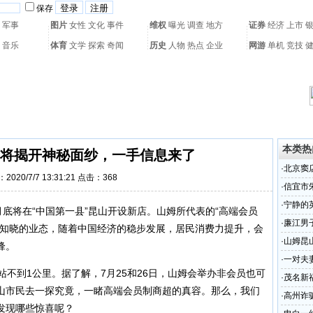
保存
军事
图片
女性
文化
事件
维权
曝光
调查
地方
证券
经济
上市
音乐
体育
文学
探索
奇闻
历史
人物
热点
企业
网游
单机
竞技
热门搜索：
网页游戏
火箭球赛
热门音乐
2011世界杯
亚运会
黄海军演
本类热
将揭开神秘面纱，一手信息来了
·
北京窦
2020/7/7 13:31:21 点击：
368
问津
·
信宜市
·
宁静的
底将在“中国第一县”昆山开设新店。山姆所代表的“高端会员
·
廉江男子
人知晓的业态，随着中国经济的稳步发展，居民消费力提升，会
·
山姆昆
锋。
·
一对夫
不到1公里。据了解，7月25和26日，山姆会举办非会员也可
·
茂名新
山市民去一探究竟，一睹高端会员制商超的真容。那么，我们
·
高州诈
发现哪些惊喜呢？