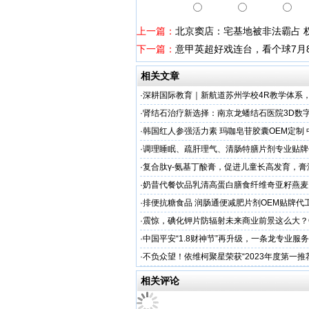
上一篇：
北京窦店：宅基地被非法霸占 
下一篇：
意甲英超好戏连台，看个球7月
相关文章
·
深耕国际教育｜新航道苏州学校4R教学体系
学备考之路
·
肾结石治疗新选择：南京龙蟠结石医院3D数
保肾取石术
·
韩国红人参强活力素 玛咖皂苷胶囊OEM定制
造商
·
调理睡眠、疏肝理气、清肠特膳片剂专业贴牌
专业
·
复合肽γ-氨基丁酸膏，促进儿童长高发育，膏
工厂家
·
奶昔代餐饮品乳清高蛋白膳食纤维奇亚籽燕麦
厂家
·
排便抗糖食品 润肠通便减肥片剂OEM贴牌代
业
·
震惊，碘化钾片防辐射未来商业前景这么大？
务商
·
中国平安“1.8财神节”再升级，一条龙专业服
户体验
·
不负众望！依维柯聚星荣获“2023年度第一推
相关评论