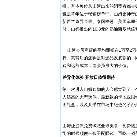
排，基本每位从山姆出来的消费者都会购买。
也是常年位于畅销榜单中。山姆更神奇
新西兰奇异金果、泰国榴莲、美国车厘
时，山姆推出的16.8元的奶油西瓜就
山姆会员商店的平均面积在1万至2万平
择。其背后的逻辑是对选品反复斟酌，
购和运营成本，给会员最大的价值。
差异化
体验 开放日值得期待
第一次进入山姆购物的人会感觉到了一
人还高的大型玩偶，最新款的卡地亚眼镜
图礼盒，以及几乎在市场中绝迹的茅台
山姆还提供免费试吃全球美食、免费测
街的时候顺便带孩子配眼镜，再吃一顿