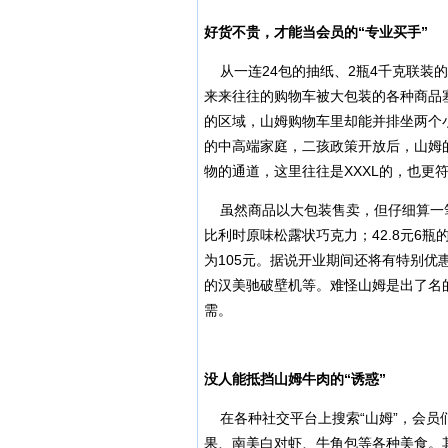
好货不贵，
才能当会员的“专业买手”
从一连24包的抽纸、2瓶4千克联装
来来往往的购物车被大包装的各种商品
的区域，山姆购物车里却能并排坐两个
的中高端家庭，二孩政策开放后，山姆
物的通道，这里往往是XXXL的，也更
虽然商品以大包装售卖，但仔细算一笔账，山姆
比利时原味松露状巧克力；42.8元6
为105元。据说开业期间还将有特别优
的汉美驰破壁机等。难怪山姆是出了名
需。
没人能抵挡山姆牛肉的“诱惑”
在各种社交平台上搜索“山姆”，会员
果、南美白对虾、牛角包等各种美食。