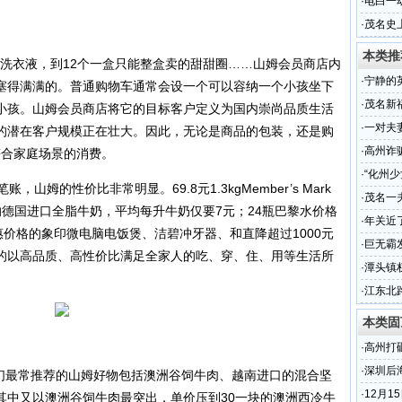
·
电白一
几万元
·
茂名史
幕式
本类推
的洗衣液，到12个一盒只能整盒卖的甜甜圈……山姆会员商店内
·
宁静的
塞得满满的。普通购物车通常会设一个可以容纳一个小孩坐下
·
茂名新
小孩。山姆会员商店将它的目标客户定义为国内崇尚品质生活
·
一对夫
的潜在客户规模正在壮大。因此，无论是商品的包装，还是购
·
高州诈
符合家庭场景的消费。
·
“化州
的性价比非常明显。69.8元1.3kgMember’s Mark
一年
·
茂名一
瓶的德国进口全脂牛奶，平均每升牛奶仅要7元；24瓶巴黎水价格
淹死
·
年关近
惠价格的象印微电脑电饭煲、洁碧冲牙器、和直降超过1000元
·
巨无霸
的以高品质、高性价比满足全家人的吃、穿、住、用等生活所
·
潭头镇
·
江东北
本类固
·
高州打
·
深圳后
们最常推荐的山姆好物包括澳洲谷饲牛肉、越南进口的混合坚
·
12月
其中又以澳洲谷饲牛肉最突出，单价压到30一块的澳洲西冷牛