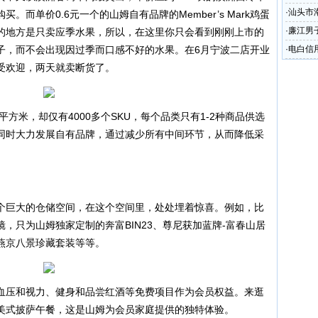
请
·
汕头市
而单价0.6元一个的山姆自有品牌的Member’s Mark鸡蛋
剧
·
廉江男子
的地方是只卖应季水果，所以，在这里你只会看到刚刚上市的
子，而不会出现因过季而口感不好的水果。在6月宁波二店开业
·
电白信
倍受欢迎，两天就卖断货了。
万元
方米，却仅有4000多个SKU，每个品类只有1-2种商品供选
同时大力发展自有品牌，通过减少所有中间环节，从而降低采
个巨大的仓储空间，在这个空间里，处处埋着惊喜。例如，比
，只为山姆独家定制的奔富BIN23、尊尼获加蓝牌-富春山居
燕京八景珍藏套装等等。
血压和视力、健身和品尝红酒等免费项目作为会员权益。来逛
美式披萨午餐，这是山姆为会员家庭提供的独特体验。