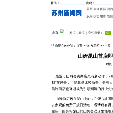
帐号：
密码：
首页
美食
国际
国内
娱乐
综艺
电影
电视
您现在的位置：
首页
>>
地方新闻
>> 内容
山姆昆山首店即
时间：
最近，山姆会员商店又有新动作，7月
制”在过去，可能算是比较新奇、鲜有
员制商店也逐渐成为引领潮流的行业先
山姆新店选在昆山中心，距离昆山南站
以参观的免费开放日活动，邀请所有昆
在头一回亮相昆山的山姆会员店里能够