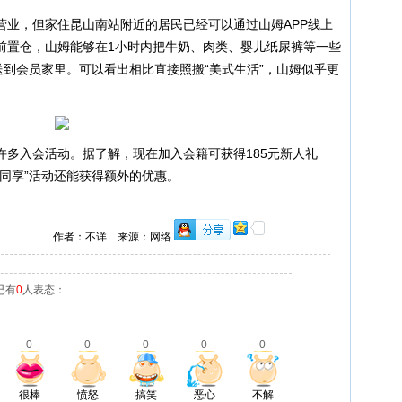
营业，但家住昆山南站附近的居民已经可以通过山姆APP线上
前置仓，山姆能够在1小时内把牛奶、肉类、婴儿纸尿裤等一些
送到会员家里。可以看出相比直接照搬“美式生活”，山姆似乎更
许多入会活动。据了解，现在加入会籍可获得185元新人礼
同享”活动还能获得额外的优惠。
作者：不详 来源：网络
已有
0
人表态：
0
0
0
0
0
很棒
愤怒
搞笑
恶心
不解