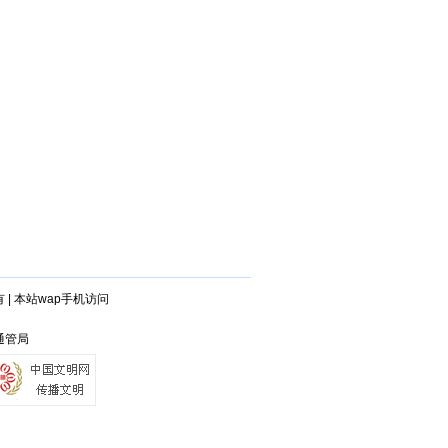
有
|
本站wap手机访问
通管局