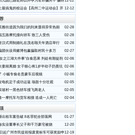
幼儿园已婚老师以怀孕为名诈骗男子 骗得
12-22
上最搞鬼的校运会【高州二中运动会】开
12-12
荐
英雅街道因为我们的到来显得异常热闹
02-28
福五路摩托撞向轿车 致三人受伤
02-28
妻汉式周制婚礼在茂名颐天年酒店举行
02-28
骗团伙设局赌博包赢骗取村民十多万
02-27
少女之江湖大件事”自食恶果 判处有期徒刑
02-06
夫妻闹离婚 女子狠心将1岁半幼子扔粪坑
02-06
了 小贼专偷名贵豪车后视镜
02-06
发电机定子成功运返 场面十分壮观
02-05
权坡村一黑色轿车撞飞两老人
02-05
路一摩托车与货车相撞 造成一人死亡
02-04
顶
砸出租车案告破 8名罪犯全部落网
01-27
海实业董事长父子和千万豪宅被烧
12-20
15日起广州市民提前报废黄标车可获奖励申
12-19