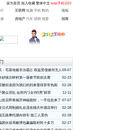
设为首页
加入收藏
繁体中文
wap手机访问
银行
互联网
电脑
手机
数码
论坛
健康
房地产
汽车
招聘
情爱
招商
门
店：宅基地被非法霸占 权益受侵缘何无人
09-07
朱砂镇古畔村第一届春节联欢比赛
02-23
英雅街道因为我们的到来显得异常热闹
02-28
聚众淫乱 会所内“1女侍5男”获罪
12-11
山首店即将揭开神秘面纱，一手信息来了
07-07
妻汉式周制婚礼在茂名颐天年酒店举行
02-28
福五路摩托撞向轿车 致三人受伤
02-28
骗团伙设局赌博包赢骗取村民十多万
02-27