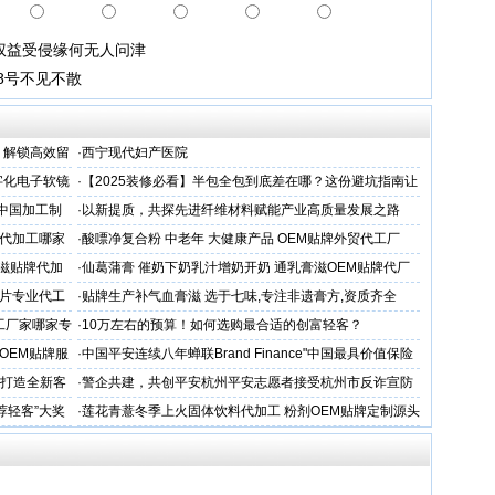
权益受侵缘何无人问津
8号不见不散
，解锁高效留
·
西宁现代妇产医院
字化电子软镜
·
【2025装修必看】半包全包到底差在哪？这份避坑指南让
你省下3万冤枉钱！
 中国加工制
·
以新提质，共探先进纤维材料赋能产业高质量发展之路
代加工哪家
·
酸嘌净复合粉 中老年 大健康产品 OEM贴牌外贸代工厂
滋贴牌代加
·
仙葛蒲膏 催奶下奶乳汁增奶开奶 通乳膏滋OEM贴牌代厂
家
片专业代工
·
贴牌生产补气血膏滋 选于七味,专注非遗膏方,资质齐全
工厂家哪家专
·
10万左右的预算！如何选购最合适的创富轻客？
OEM贴牌服
·
中国平安连续八年蝉联Brand Finance"中国最具价值保险
品牌"
务打造全新客
·
警企共建，共创平安杭州平安志愿者接受杭州市反诈宣防
人才专项培训
荐轻客”大奖
·
莲花青薏冬季上火固体饮料代加工 粉剂OEM贴牌定制源头
工厂