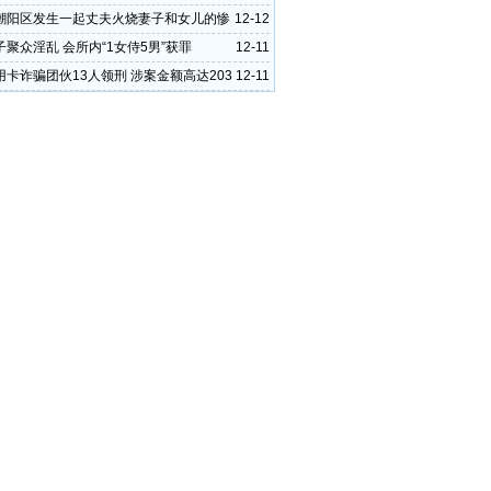
潮阳区发生一起丈夫火烧妻子和女儿的惨
12-12
聚众淫乱 会所内“1女侍5男”获罪
12-11
用卡诈骗团伙13人领刑 涉案金额高达203
12-11