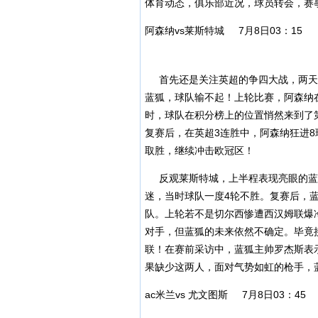
体育动态，俱乐部近况，球员转会，赛事
阿森纳vs莱斯特城 7月8日03：15
首先还是关注英超的争四大战，两天
蓝狐，球队输不起！上轮比赛，阿森纳
时，球队在积分榜上的位置悄然来到了
复赛后，在英超3连胜中，阿森纳狂进
取胜，继续冲击欧冠区！
反观莱斯特城，上半程表现亮眼的蓝
迷，当时球队一度4轮不胜。复赛后，蓝
队。上轮若不是切尔西惨遭西汉姆联爆冷
对手，但蓝狐的未来依然不确定。毕竟
联！在赛前采访中，蓝狐主帅罗杰斯表
果缺少这两人，面对气势如虹的枪手，
ac米兰vs 尤文图斯 7月8日03：45