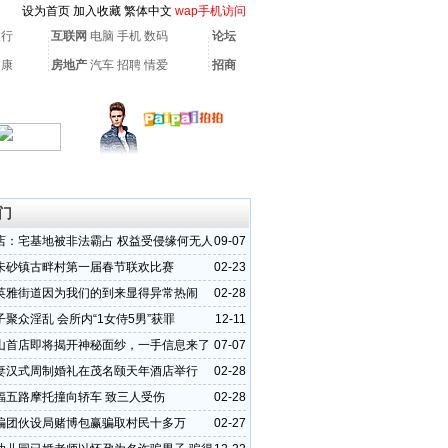
设为首页
加入收藏
繁体中文
wap手机访问
银行
互联网
电脑
手机
数码
论坛
健康
房地产
汽车
招聘
情爱
招商
门
店：宅基地被非法霸占 权益受侵缘何无人
09-07
朱砂镇古畔村第一届春节联欢比赛
02-23
英雅街道因为我们的到来显得异常热闹
02-28
聚众淫乱 会所内“1女侍5男”获罪
12-11
山首店即将揭开神秘面纱，一手信息来了
07-07
妻汉式周制婚礼在茂名颐天年酒店举行
02-28
福五路摩托撞向轿车 致三人受伤
02-28
骗团伙设局赌博包赢骗取村民十多万
02-27