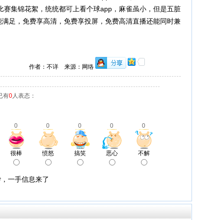
比赛集锦花絮，统统都可上看个球app，麻雀虽小，但是五脏
就能满足，免费享高清，免费享投屏，免费高清直播还能同时兼
作者：不详 来源：网络
已有
0
人表态：
0
0
0
0
0
很棒
愤怒
搞笑
恶心
不解
纱，一手信息来了