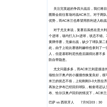
关注完英超的争四大战后，我们将目
图斯会前往客场对战AC米兰。对于两
优势，而AC米兰也希望用胜利进入欧战
对于尤文来说，复赛后虽然在意大利杯
个进球，场均打入3+进球，状态不错。
黄牌停赛，无缘出战，缺少了球队第二
此，由于上轮比赛德利赫特也拿到了一
人，但是基耶利尼伤愈后踢得比赛不多
防自带隐患。
尤文问题多多，而AC米兰则是接连传
场恰尔汗奥卢的小腿撞伤恢复良好，很
米兰的状态不俗，上轮刚刚3-0大胜拉
再加之伊布已经回归球队，帕奎塔还认
布、恰尔汉奥卢回归的情况下，AC米
巴萨 vs 西班牙人 7月9日03：30