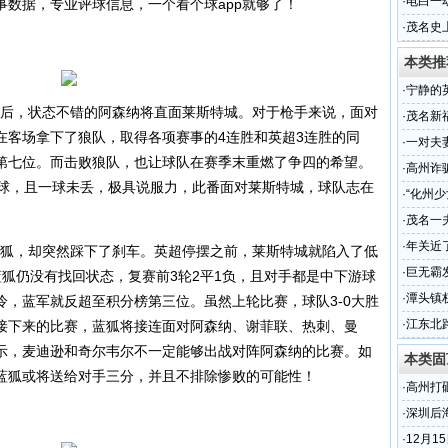
·
电白一
数据，专业评球信息，一个看个球app就够了！
几万元
·
茂名史
幕式
本类推
·
宁静的
后，状态不错的阿森纳将直面莱斯特城。对于枪手来说，面对
·
茂名新
在客场拿下了狼队，取得各项赛事的4连胜和英超3连胜的同
·
一对夫
第七位。而击败狼队，也让球队在赛季末重燃了争四的希望。
·
高州诈
8球，且一球未丢，极具说服力，此番面对莱斯特城，球队志在
·
“化州
一年
·
茂名一
淹死
·
年关近
狐，却突然踩下了刹车。英超停摆之前，莱斯特城就陷入了低
·
巨无霸
狐仍没有找回状态，复赛前3轮2平1负，且对手都是中下游球
·
潭头镇
，蓝军就反超至积分榜第三位。虽然上轮比赛，球队3-0大胜
·
江东北
接下来的比赛，蓝狐将接连面对阿森纳、谢菲联、热刺、曼
示，麦迪逊和奇尔韦尔不一定能够出战对阵阿森纳的比赛。如
本类固
蓝狐或将送给对手三分，并且不排除惨败的可能性！
·
高州打
·
深圳后
·
12月