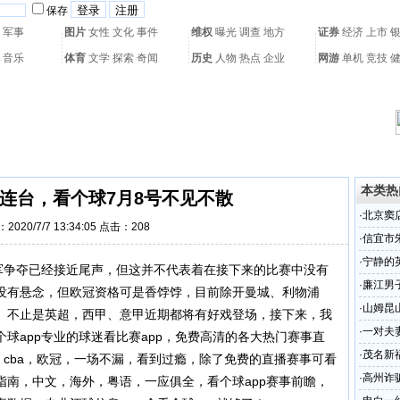
保存
军事
图片
女性
文化
事件
维权
曝光
调查
地方
证券
经济
上市
音乐
体育
文学
探索
奇闻
历史
人物
热点
企业
网游
单机
竞技
热门搜索：
网页游戏
火箭球赛
热门音乐
2011世界杯
亚运会
黄海军演
本类热
连台，看个球7月8号不见不散
·
北京窦
2020/7/7 13:34:05 点击：
208
问津
·
信宜市
·
宁静的
争夺已经接近尾声，但这并不代表着在接下来的比赛中没有
·
廉江男子
没有悬念，但欧冠资格可是香饽饽，目前除开曼城、利物浦
·
山姆昆
。不止是英超，西甲、意甲近期都将有好戏登场，接下来，我
·
一对夫
球app专业的球迷看比赛app，免费高清的各大热门赛事直
·
茂名新
A，cba，欧冠，一场不漏，看到过瘾，除了免费的直播赛事可看
·
高州诈
指南，中文，海外，粤语，一应俱全，看个球app赛事前瞻，