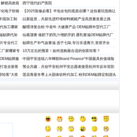
，解锁高效留
·
西宁现代妇产医院
字化电子软镜
·
【2025装修必看】半包全包到底差在哪？这份避坑指南让
你省下3万冤枉钱！
 中国加工制
·
以新提质，共探先进纤维材料赋能产业高质量发展之路
代加工哪家
·
酸嘌净复合粉 中老年 大健康产品 OEM贴牌外贸代工厂
滋贴牌代加
·
仙葛蒲膏 催奶下奶乳汁增奶开奶 通乳膏滋OEM贴牌代厂
家
片专业代工
·
贴牌生产补气血膏滋 选于七味,专注非遗膏方,资质齐全
工厂家哪家专
·
10万左右的预算！如何选购最合适的创富轻客？
OEM贴牌服
·
中国平安连续八年蝉联Brand Finance"中国最具价值保险
品牌"
务打造全新客
·
警企共建，共创平安杭州平安志愿者接受杭州市反诈宣防
人才专项培训
荐轻客”大奖
·
莲花青薏冬季上火固体饮料代加工 粉剂OEM贴牌定制源头
工厂