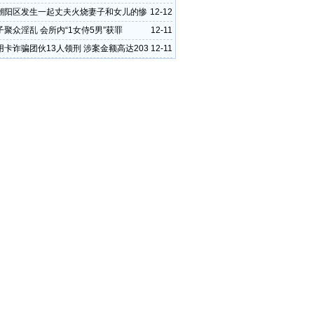
潮阳区发生一起丈夫火烧妻子和女儿的惨
12-12
聚众淫乱 会所内“1女侍5男”获罪
12-11
用卡诈骗团伙13人领刑 涉案金额高达203
12-11