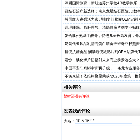
·
深耕国际教育｜新航道苏州学校4R教学体系
学备考之路
·
肾结石治疗新选择：南京龙蟠结石医院3D数
保肾取石术
·
韩国红人参强活力素 玛咖皂苷胶囊OEM定制
造商
·
调理睡眠、疏肝理气、清肠特膳片剂专业贴牌
专业
·
复合肽γ-氨基丁酸膏，促进儿童长高发育，膏
工厂家
·
奶昔代餐饮品乳清高蛋白膳食纤维奇亚籽燕麦
厂家
·
排便抗糖食品 润肠通便减肥片剂OEM贴牌代
业
·
震惊，碘化钾片防辐射未来商业前景这么大？
务商
·
中国平安“1.8财神节”再升级，一条龙专业服
户体验
·
不负众望！依维柯聚星荣获“2023年度第一推
相关评论
暂时还没有评论
发表我的评论
大名：