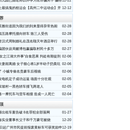
幼儿园已婚老师以怀孕为名诈骗男子 骗得
12-22
上最搞鬼的校运会【高州二中运动会】开
12-12
荐
英雅街道因为我们的到来显得异常热闹
02-28
福五路摩托撞向轿车 致三人受伤
02-28
妻汉式周制婚礼在茂名颐天年酒店举行
02-28
骗团伙设局赌博包赢骗取村民十多万
02-27
少女之江湖大件事”自食恶果 判处有期徒刑
02-06
夫妻闹离婚 女子狠心将1岁半幼子扔粪坑
02-06
了 小贼专偷名贵豪车后视镜
02-06
发电机定子成功运返 场面十分壮观
02-05
权坡村一黑色轿车撞飞两老人
02-05
路一摩托车与货车相撞 造成一人死亡
02-04
顶
砸出租车案告破 8名罪犯全部落网
01-27
海实业董事长父子和千万豪宅被烧
12-20
15日起广州市民提前报废黄标车可获奖励申
12-19