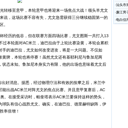
请
·
汕头市
光转移至意甲，本轮意甲也将迎来一场焦点大战！领头羊尤文
剧
·
廉江男子
队来说，这场比赛不容有失，尤文急需获得三分继续稳固第一的
·
电白信
区。
万元
经历的低谷，但在联赛方面四场比赛，尤文图斯一共打入13
不过本轮面对AC米兰，迪巴拉由于上轮比赛染黄，本轮会累积
射手的迪巴拉，尤文如何改变进攻，将是一大问题。不仅如
张黄牌，本轮也将停赛！虽然尤文还有基耶利尼与鲁加尼两
，状态未知。鲁加尼本身实力有限，他的出场也意味着尤文后
出好消息。据悉，经过物理疗法和有效的按摩之后，米兰中
可能出战AC米兰对阵尤文的焦点比赛。并且意甲复赛后，AC
齐奥。在接受采访时，帕奎塔表示AC米兰要保持这样的势头，
为球队有信心战胜尤文。确实，在迪巴拉、德里赫特缺阵，伊
兰胜率倍增！