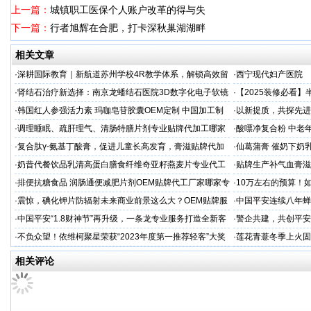
上一篇：
城镇职工医保个人账户改革的得与失
下一篇：
行者旭辉在合肥，打卡深秋巢湖湖畔
相关文章
·
深耕国际教育｜新航道苏州学校4R教学体系，解锁高效留
·
西宁现代妇产医院
学备考之路
·
肾结石治疗新选择：南京龙蟠结石医院3D数字化电子软镜
·
【2025装修必看
保肾取石术
你省下3万冤枉钱！
·
韩国红人参强活力素 玛咖皂苷胶囊OEM定制 中国加工制
·
以新提质，共探先进
造商
·
调理睡眠、疏肝理气、清肠特膳片剂专业贴牌代加工哪家
·
酸嘌净复合粉 中老年
专业
·
复合肽γ-氨基丁酸膏，促进儿童长高发育，膏滋贴牌代加
·
仙葛蒲膏 催奶下奶
工厂家
家
·
奶昔代餐饮品乳清高蛋白膳食纤维奇亚籽燕麦片专业代工
·
贴牌生产补气血膏滋
厂家
·
排便抗糖食品 润肠通便减肥片剂OEM贴牌代工厂家哪家专
·
10万左右的预算！
业
·
震惊，碘化钾片防辐射未来商业前景这么大？OEM贴牌服
·
中国平安连续八年蝉联B
务商
品牌"
·
中国平安“1.8财神节”再升级，一条龙专业服务打造全新客
·
警企共建，共创平安
户体验
人才专项培训
·
不负众望！依维柯聚星荣获“2023年度第一推荐轻客”大奖
·
莲花青薏冬季上火固
工厂
相关评论