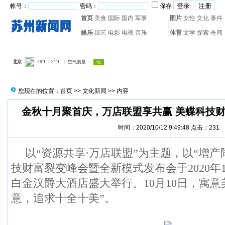
帐号：
密码：
保存
首页
美食
国际
国内
军事
图片
女性
文化
事件
娱乐
综艺
电影
电视
音乐
体育
文学
探索
奇闻
热门搜索：
网页游戏
火箭
您现在的位置：
首页
>>
文化新闻
>> 内容
金秋十月聚首庆，万店联盟享共赢 美蝶科技
时间：2020/10/12 9:49:48 点击：
231
以“资源共享·万店联盟”为主题，以“增产
技财富裂变峰会暨全新模式发布会于2020年1
白金汉爵大酒店盛大举行。10月10日，寓意
意，追求十全十美”。