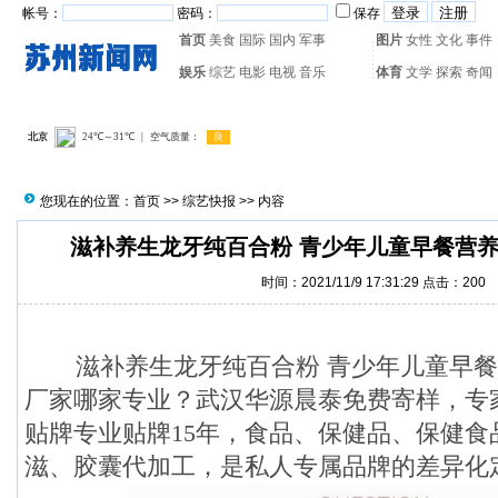
帐号：
密码：
保存
首页
美食
国际
国内
军事
图片
女性
文化
事件
娱乐
综艺
电影
电视
音乐
体育
文学
探索
奇闻
热门搜索：
网页游戏
火箭
您现在的位置：
首页
>>
综艺快报
>> 内容
滋补养生龙牙纯百合粉 青少年儿童早餐营
时间：2021/11/9 17:31:29 点击：
200
滋补养生龙牙纯百合粉 青少年儿童早餐
厂家哪家专业？武汉华源晨泰免费寄样，专
贴牌专业贴牌15年，食品、保健品、保健食
滋、胶囊代加工，是私人专属品牌的差异化