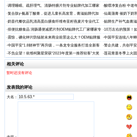
造商
·
调理睡眠、疏肝理气、清肠特膳片剂专业贴牌代加工哪家
·
酸嘌净复合粉 中老年
专业
·
复合肽γ-氨基丁酸膏，促进儿童长高发育，膏滋贴牌代加
·
仙葛蒲膏 催奶下奶
工厂家
家
·
奶昔代餐饮品乳清高蛋白膳食纤维奇亚籽燕麦片专业代工
·
贴牌生产补气血膏滋
厂家
·
排便抗糖食品 润肠通便减肥片剂OEM贴牌代工厂家哪家专
·
10万左右的预算！
业
·
震惊，碘化钾片防辐射未来商业前景这么大？OEM贴牌服
·
中国平安连续八年蝉联B
务商
品牌"
·
中国平安“1.8财神节”再升级，一条龙专业服务打造全新客
·
警企共建，共创平安
户体验
人才专项培训
·
不负众望！依维柯聚星荣获“2023年度第一推荐轻客”大奖
·
莲花青薏冬季上火固
工厂
相关评论
暂时还没有评论
发表我的评论
大名：