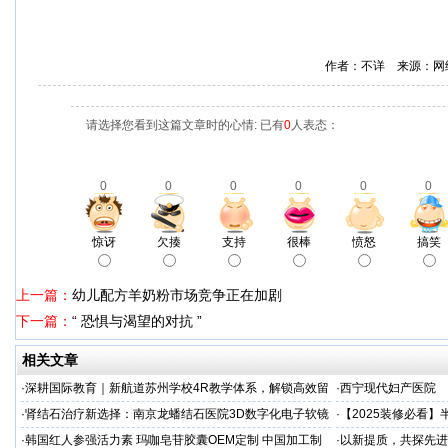
作者：不详 来源：网
请选择您看到这篇文章时的心情: 已有
0
人表态：
0
0
0
0
0
0
惊讶
欠揍
支持
很棒
愤怒
搞笑
上一篇：
幼儿配方羊奶粉市场竞争正在加剧
下一篇：
“ 恐惧与渴望的对抗 ”
相关文章
·
深耕国际教育｜新航道苏州学校4R教学体系，解锁高效留
·
西宁现代妇产医院
学备考之路
·
肾结石治疗新选择：南京龙蟠结石医院3D数字化电子软镜
·
【2025装修必看
保肾取石术
你省下3万冤枉钱！
·
韩国红人参强活力素 玛咖皂苷胶囊OEM定制 中国加工制
·
以新提质，共探先进