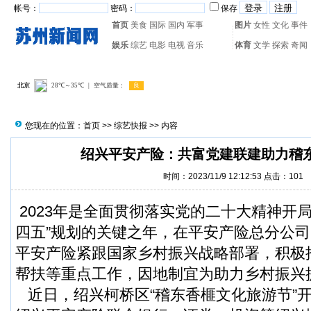
帐号：
密码：
保存
首页
美食
国际
国内
军事
图片
女性
文化
事件
娱乐
综艺
电影
电视
音乐
体育
文学
探索
奇闻
热门搜索：
网页游戏
火箭
您现在的位置：
首页
>>
综艺快报
>> 内容
绍兴平安产险：共富党建联建助力稽
时间：2023/11/9 12:12:53 点击：
101
2023年是全面贯彻落实党的二十大精神开
四五”规划的关键之年，在平安产险总分公
平安产险紧跟国家乡村振兴战略部署，积极
帮扶等重点工作，因地制宜为助力乡村振兴
近日，绍兴柯桥区“稽东香榧文化旅游节”