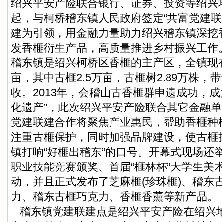
绍兴平安产险联合银行、证券、投资等绍兴
起，与柯桥稽东镇人民政府签定“共富党建联
建为引领，用金融力量助力绍兴稽东镇深挖
发香榧衍生产品，高质量推进乡村振兴工作
稽东镇是绍兴柯桥区香榧的主产区，全镇现
亩，其中古榧2.5万亩，古榧树2.89万株，带
收。2013年，会稽山古香榧群申遗成功，成
化遗产”，此次绍兴平安产险联合其它金融
党建联建合作将聚焦产业惠民，帮助香榧种
注重古榧保护，同时加强品牌建设，使古榧
镇打响“好榧出稽东”的口号。开幕式现场还举
职业技能竞赛颁奖、首届“榧林杯”大学生美
动，并且正式发布了芝麻榧(珍珠榧)、稽东
力、稽东古榧巧克力、香榧香薰等新产品。
稽东镇党建联建点是绍兴平安产险在绍兴地