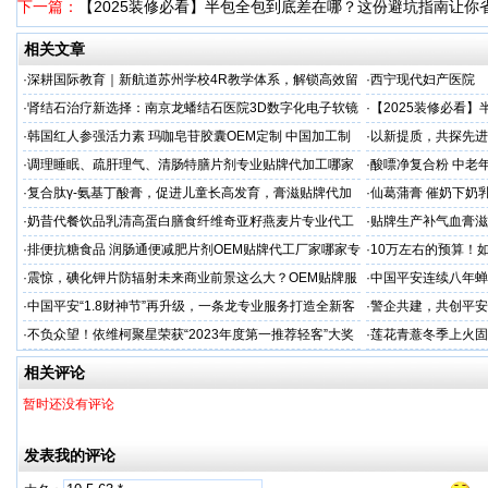
下一篇：
【2025装修必看】半包全包到底差在哪？这份避坑指南让你
相关文章
·
深耕国际教育｜新航道苏州学校4R教学体系，解锁高效留
·
西宁现代妇产医院
学备考之路
·
肾结石治疗新选择：南京龙蟠结石医院3D数字化电子软镜
·
【2025装修必看
保肾取石术
你省下3万冤枉钱！
·
韩国红人参强活力素 玛咖皂苷胶囊OEM定制 中国加工制
·
以新提质，共探先进
造商
·
调理睡眠、疏肝理气、清肠特膳片剂专业贴牌代加工哪家
·
酸嘌净复合粉 中老年
专业
·
复合肽γ-氨基丁酸膏，促进儿童长高发育，膏滋贴牌代加
·
仙葛蒲膏 催奶下奶
工厂家
家
·
奶昔代餐饮品乳清高蛋白膳食纤维奇亚籽燕麦片专业代工
·
贴牌生产补气血膏滋
厂家
·
排便抗糖食品 润肠通便减肥片剂OEM贴牌代工厂家哪家专
·
10万左右的预算！
业
·
震惊，碘化钾片防辐射未来商业前景这么大？OEM贴牌服
·
中国平安连续八年蝉联B
务商
品牌"
·
中国平安“1.8财神节”再升级，一条龙专业服务打造全新客
·
警企共建，共创平安
户体验
人才专项培训
·
不负众望！依维柯聚星荣获“2023年度第一推荐轻客”大奖
·
莲花青薏冬季上火固
工厂
相关评论
暂时还没有评论
发表我的评论