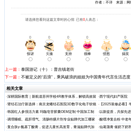
作者：不详 来源：网
请选择您看到这篇文章时的心情: 已有
0
人表态：
0
0
0
0
0
0
惊讶
欠揍
支持
很棒
愤怒
搞笑
上一篇：
泰国游记（十）：普吉镇老街
下一篇：
不被定义的“后浪”，乘风破浪的姐姐为中国青年代言生活态度
相关文章
·
深耕国际教育｜新航道苏州学校4R教学体系，解锁高效留
·
西宁现代妇产医院
学备考之路
·
肾结石治疗新选择：南京龙蟠结石医院3D数字化电子软镜
·
【2025装修必看
保肾取石术
你省下3万冤枉钱！
·
韩国红人参强活力素 玛咖皂苷胶囊OEM定制 中国加工制
·
以新提质，共探先进
造商
·
调理睡眠、疏肝理气、清肠特膳片剂专业贴牌代加工哪家
·
酸嘌净复合粉 中老年
专业
·
复合肽γ-氨基丁酸膏，促进儿童长高发育，膏滋贴牌代加
·
仙葛蒲膏 催奶下奶