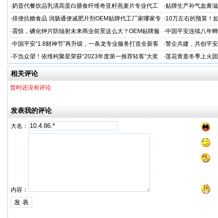
工厂家
家
·
奶昔代餐饮品乳清高蛋白膳食纤维奇亚籽燕麦片专业代工
·
贴牌生产补气血膏滋
厂家
·
排便抗糖食品 润肠通便减肥片剂OEM贴牌代工厂家哪家专
·
10万左右的预算！
业
·
震惊，碘化钾片防辐射未来商业前景这么大？OEM贴牌服
·
中国平安连续八年蝉联B
务商
品牌"
·
中国平安“1.8财神节”再升级，一条龙专业服务打造全新客
·
警企共建，共创平安
户体验
人才专项培训
·
不负众望！依维柯聚星荣获“2023年度第一推荐轻客”大奖
·
莲花青薏冬季上火固
工厂
相关评论
暂时还没有评论
发表我的评论
大名：
内容：