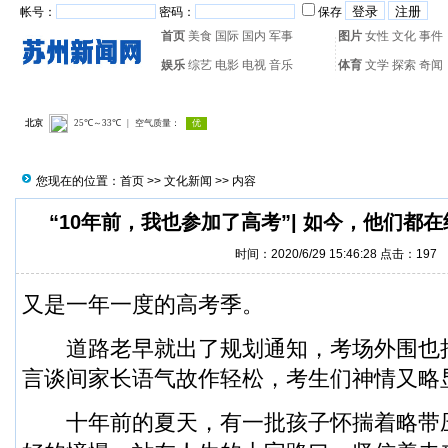
帐号：
密码：
保存
首页
美食
国际
国内
军事
图片
女性
文化
事件
娱乐
综艺
电影
电视
音乐
体育
文学
探索
奇闻
热门搜索：
网页游戏
火箭
您现在的位置：
首页
>>
文化新闻
>> 内容
“10年前，我也参加了高考”| 如今，他们都
时间：2020/6/29 15:46:28 点击：
197
又是一年一度的高考季。
道路老早就出了规划通知，考场外围也
言谈间家长语气故作轻松，考生们神情又略
十年前的夏天，有一批孩子怀揣着略带