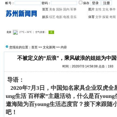
帐号：
密码：
保存
首页
美食
国际
国内
军事
图片
女性
文化
事件
娱乐
综艺
电影
电视
音乐
体育
文学
探索
奇闻
热门搜索：
网页游戏
火箭
您现在的位置：
首页
>>
文化新闻
>> 内容
不被定义的“后浪”，乘风破浪的姐姐为中
时间：2020/7/3 14:58:08 点击：
193
导语：
2020年7月3日，中国知名家具企业双虎全
ung生活 百样家”主题活动，什么是百you
邀海陆为百young生活态度官？接下来跟随
吧！