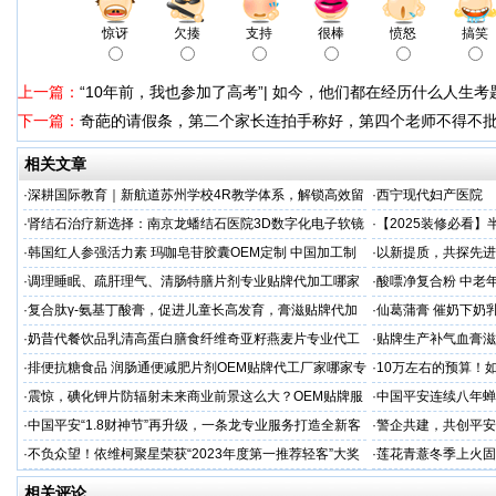
惊讶
欠揍
支持
很棒
愤怒
搞笑
上一篇：
“10年前，我也参加了高考”| 如今，他们都在经历什么人生考
下一篇：
奇葩的请假条，第二个家长连拍手称好，第四个老师不得不
相关文章
·
深耕国际教育｜新航道苏州学校4R教学体系，解锁高效留
·
西宁现代妇产医院
学备考之路
·
肾结石治疗新选择：南京龙蟠结石医院3D数字化电子软镜
·
【2025装修必看
保肾取石术
你省下3万冤枉钱！
·
韩国红人参强活力素 玛咖皂苷胶囊OEM定制 中国加工制
·
以新提质，共探先进
造商
·
调理睡眠、疏肝理气、清肠特膳片剂专业贴牌代加工哪家
·
酸嘌净复合粉 中老年
专业
·
复合肽γ-氨基丁酸膏，促进儿童长高发育，膏滋贴牌代加
·
仙葛蒲膏 催奶下奶
工厂家
家
·
奶昔代餐饮品乳清高蛋白膳食纤维奇亚籽燕麦片专业代工
·
贴牌生产补气血膏滋
厂家
·
排便抗糖食品 润肠通便减肥片剂OEM贴牌代工厂家哪家专
·
10万左右的预算！
业
·
震惊，碘化钾片防辐射未来商业前景这么大？OEM贴牌服
·
中国平安连续八年蝉联B
务商
品牌"
·
中国平安“1.8财神节”再升级，一条龙专业服务打造全新客
·
警企共建，共创平安
户体验
人才专项培训
·
不负众望！依维柯聚星荣获“2023年度第一推荐轻客”大奖
·
莲花青薏冬季上火固
工厂
相关评论